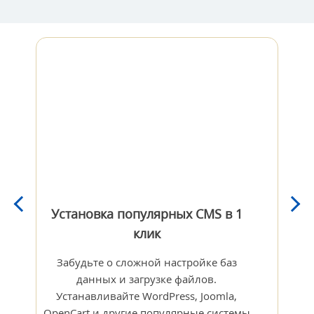
Установка популярных CMS в 1
У
клик
Ин
поз
Забудьте о сложной настройке баз
про
данных и загрузке файлов.
ящика
Устанавливайте WordPress, Joomla,
адми
OpenCart и другие популярные системы