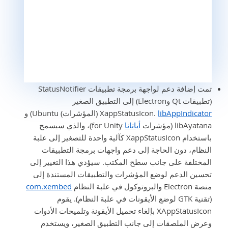
تمت إضافة دعم لواجهة برمجة تطبيقات StatusNotifier
(تطبيقات Qt وElectron) إلى التطبيق الصغير
libAppIndicator
XappStatusIcon.
(المؤشرات) Ubuntu) و
libAyatana (مؤشرات
أياتانا
for Unity)، والذي سيسمح
باستخدام XappStatusIcon كآلية واحدة للتصغير إلى علبة
النظام، دون الحاجة إلى دعم واجهات برمجة التطبيقات
المختلفة على جانب سطح المكتب. سيؤدي هذا التغيير إلى
تحسين الدعم لوضع المؤشرات والتطبيقات المستندة إلى
منصة Electron والبروتوكول في علبة النظام
com.xembed
(تقنية GTK لوضع الأيقونات في علبة النظام). يقوم
XAppStatusIcon بإلغاء تحميل الأيقونة وتلميحات الأدوات
وعرض الملصقات إلى جانب التطبيق الصغير، ويستخدم