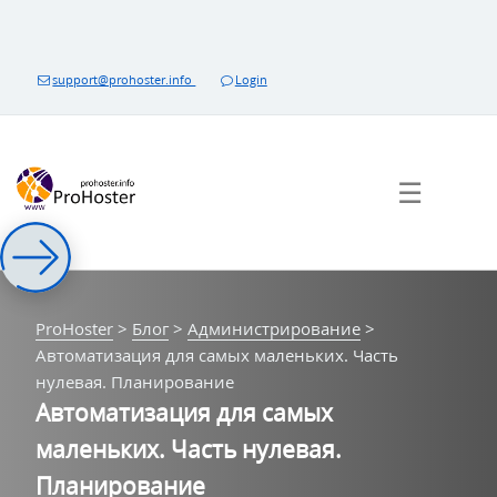
Перейти
к
контенту
support@prohoster.info
Login
☰
ProHoster
>
Блог
>
Администрирование
>
Автоматизация для самых маленьких. Часть
нулевая. Планирование
Автоматизация для самых
маленьких. Часть нулевая.
Планирование