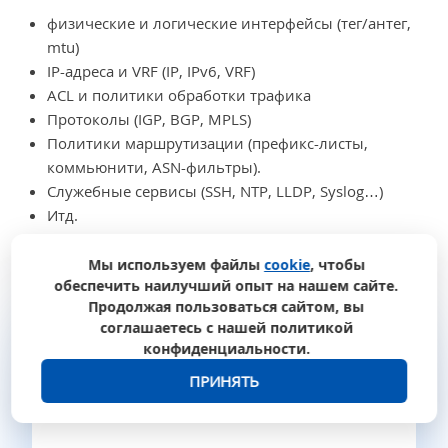
физические и логические интерфейсы (тег/антег,
mtu)
IP-адреса и VRF (IP, IPv6, VRF)
ACL и политики обработки трафика
Протоколы (IGP, BGP, MPLS)
Политики маршрутизации (префикс-листы,
коммьюнити, ASN-фильтры).
Служебные сервисы (SSH, NTP, LLDP, Syslog…)
Итд.
Как именно мы это будем делать, я пока ума не
Мы используем файлы
cookie
, чтобы
обеспечить наилучший опыт на нашем сайте.
приложу. Разберёмся в отдельной статье.
Продолжая пользоваться сайтом, вы
соглашаетесь с нашей политикой
конфиденциальности.
ПРИНЯТЬ