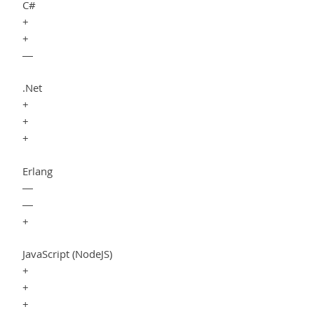
C#
+
+
—
.Net
+
+
+
Erlang
—
—
+
JavaScript (NodeJS)
+
+
+