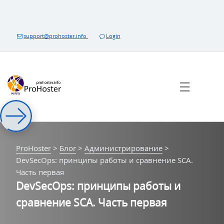
Перейти
к
контенту
support@prohoster.info
Login
☰
ProHoster
>
Блог
>
Администрирование
>
DevSecOps: принципы работы и сравнение SCA.
Часть первая
DevSecOps: принципы работы и
сравнение SCA. Часть первая