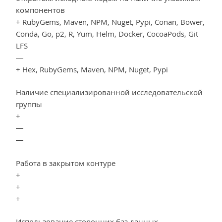
компонентов
+ RubyGems, Maven, NPM, Nuget, Pypi, Conan, Bower,
Conda, Go, p2, R, Yum, Helm, Docker, CocoaPods, Git
LFS
—
+ Hex, RubyGems, Maven, NPM, Nuget, Pypi
Наличие специализированной исследовательской
группы
+
—
—
Работа в закрытом контуре
+
+
+
Использование сторонних баз данных