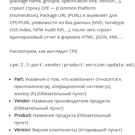
(package name, groupid, specification title, version…),
строит строку CPE — (Common Platform
Enumeration), Package URL (PURL) и выявляет для
CPE/PURL уязвимости из баз данных (NVD, Sonatype
OSS Index, NPM Audit API…), после чего строит
единоразовый отчет в формате HTML, JSON, XML…
Рассмотрим, как выглядит CPE:
cpe:2.3:part:vendor:product:version:update:edi
Part:
Указание о том, что компонент относится к
приложению (a), операционной системе (o),
железу (h) (Обязательный пункт)
Vendor:
Название производителя продукта
(Обязательный пункт)
Product:
Название продукта (Обязательный
пункт)
Version:
Версия компоненты (Устаревший пункт)