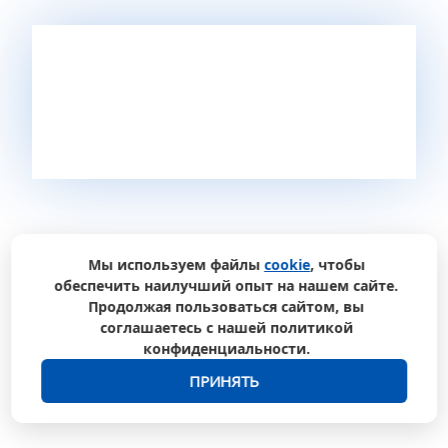
Для систематичного просмотра результатов
сканирования можно настроить Nginx с
Мы используем файлы
cookie
, чтобы
обеспечить наилучший опыт на нашем сайте.
минимальными настройками, либо отправлять
Продолжая пользоваться сайтом, вы
полученные дефекты в систему управления
соглашаетесь с нашей политикой
дефектами, которые поддерживают конекторы к
конфиденциальности.
Dependency Check. Например, Defect Dojo.
ПРИНЯТЬ
Dependency Track