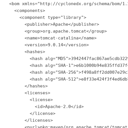
<bom xmlns="http://cyclonedx.org/schema/bom/1.
  <components>

    <component type="library">

      <publisher>Apache</publisher>

      <group>org.apache.tomcat</group>

      <name>tomcat-catalina</name>

      <version>9.0.14</version>

      <hashes>

        <hash alg="MD5">3942447fac867ae5cdb322
        <hash alg="SHA-1">e6b1000b94e835ffd37f
        <hash alg="SHA-256">f498a8ff2dd007e29c
        <hash alg="SHA-512">e8f33e424f3f4ed6db
      </hashes>

      <licenses>

        <license>

          <id>Apache-2.0</id>

        </license>

      </licenses>

      <purl>pkg:maven/org.apache.tomcat/tomcat