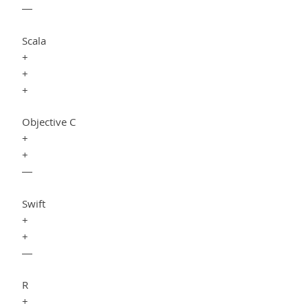
—
Scala
+
+
+
Objective C
+
+
—
Swift
+
+
—
R
+