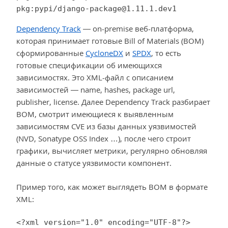
pkg:pypi/django-package@1.11.1.dev1
Dependency Track
— on-premise веб-платформа,
которая принимает готовые Bill of Materials (BOM)
сформированные
CycloneDX
и
SPDX
, то есть
готовые спецификации об имеющихся
зависимостях. Это XML-файл с описанием
зависимостей — name, hashes, package url,
publisher, license. Далее Dependency Track разбирает
BOM, смотрит имеющиеся к выявленным
зависимостям CVE из базы данных уязвимостей
(NVD, Sonatype OSS Index …), после чего строит
графики, вычисляет метрики, регулярно обновляя
данные о статусе уязвимости компонент.
Пример того, как может выглядеть BOM в формате
XML:
<?xml version="1.0" encoding="UTF-8"?>
