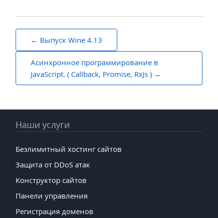
Навигация
Выпуск Wine 4.13
по
Асинхронное программирование в
записям
JavaScript. ( Callback, Promise, RxJs )
Наши услуги
Безлимитный хостинг сайтов
Защита от DDoS атак
Конструктор сайтов
Панели управления
Регистрация доменов