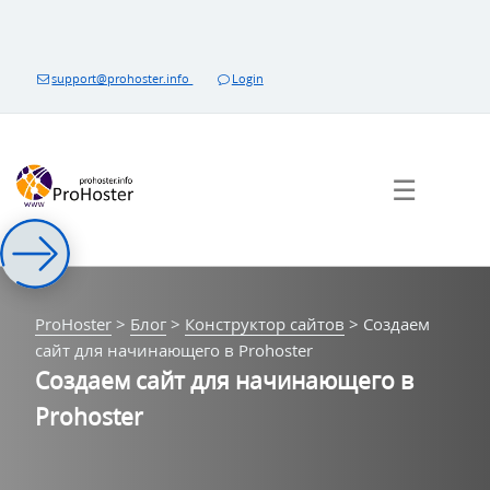
Перейти
к
контенту
support@prohoster.info
Login
☰
ProHoster
>
Блог
>
Конструктор сайтов
>
Создаем
сайт для начинающего в Prohoster
Создаем сайт для начинающего в
Prohoster