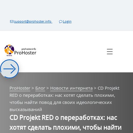
Перейти
к
контенту
support@prohoster.info
Login
☰
ProHoster
>
Блог
>
Новости интернета
>
CD Projekt
RED о переработках: нас хотят сделать плохими,
чтобы найти повод для своих идеологических
высказываний
CD Projekt RED о переработках: нас
хотят сделать плохими, чтобы найти