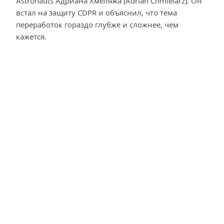
Astronauts Адриана Хмеляжа (Adrian Chmielarz). Он
встал на защиту CDPR и объяснил, что тема
переработок гораздо глубже и сложнее, чем
кажется.