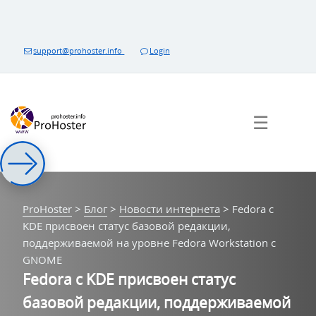
Перейти
к
контенту
support@prohoster.info
Login
☰
ProHoster
>
Блог
>
Новости интернета
>
Fedora c
KDE присвоен статус базовой редакции,
поддерживаемой на уровне Fedora Workstation с
GNOME
Fedora c KDE присвоен статус
базовой редакции, поддерживаемой