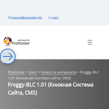
Перейти
к
контенту
support@prohoster.info
Login
☰
ProHoster
>
Блог
>
Новости интернета
>
Froggy-BLC
1.01 (Книжная Система Сайта, CMS)
Froggy-BLC 1.01 (Книжная Система
Сайта, CMS)