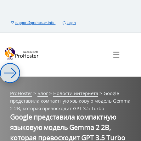
Перейти
к
контенту
support@prohoster.info
Login
☰
ProHoster
>
Блог
>
Новости интернета
>
Google
представила компактную языковую модель Gemma
2 2B, которая превосходит GPT 3.5 Turbo
Google представила компактную
языковую модель Gemma 2 2B,
которая превосходит GPT 3.5 Turbo