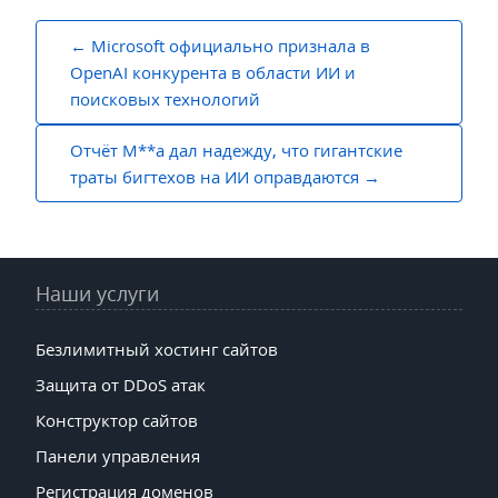
Навигация
Microsoft официально признала в
по
OpenAI конкурента в области ИИ и
поисковых технологий
записям
Отчёт M**a дал надежду, что гигантские
траты бигтехов на ИИ оправдаются
Наши услуги
Безлимитный хостинг сайтов
Защита от DDoS атак
Конструктор сайтов
Панели управления
Регистрация доменов