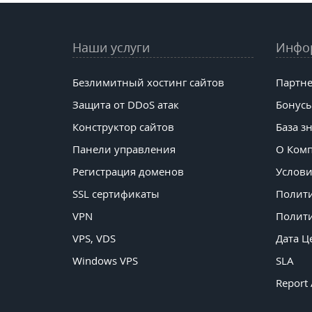
Наши услуги
Инфо
Безлимитный хостинг сайтов
Партне
Защита от DDoS атак
Бонусы
Конструктор сайтов
База з
Панели управления
О Ком
Регистрация доменов
Услови
SSL сертификаты
Полит
VPN
Полити
VPS, VDS
Дата Ц
Windows VPS
SLA
Report