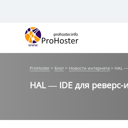
Перейти
к
контенту
ProHoster
>
Блог
>
Новости интернета
>
HAL —
HAL — IDE для реверс