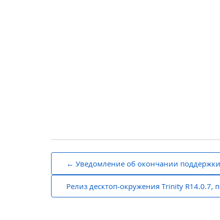
Навигация
Уведомление об окончании поддержки F
по
Релиз десктоп-окружения Trinity R14.0.7,
записям