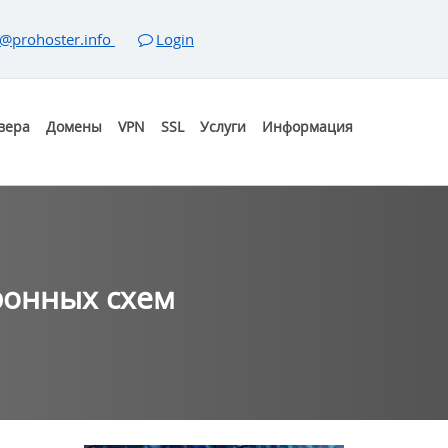
@prohoster.info
Login
вера
Домены
VPN
SSL
Услуги
Информация
ронных схем