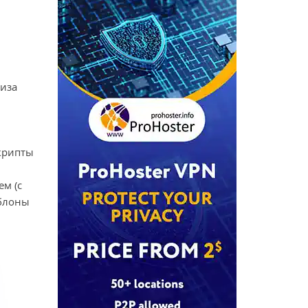
лиза
скрипты
м (с
аблоны