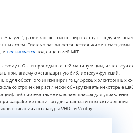
e Analyzer), развивающего интегрированную среду для ана
ронных схем. Система развивается несколькими немецкими
, и
поставляется
под лицензией MIT.
ь схему в GUI и проводить с ней манипуляции, используя 
вать прилагаемую «стандартную библиотеку» функций,
ные для обратного инжиниринга цифровых электронных схе
сколько строчек эвристически обнаруживать некоторые ш
ации). Библиотека также включает классы для управления
 при разработке плагинов для анализа и инспектирования
ыков описания аппаратуры VHDL и Verilog.