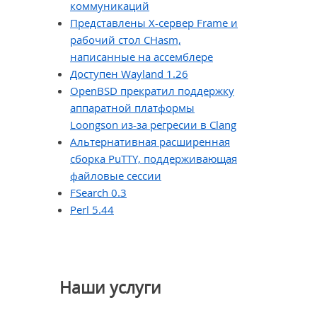
коммуникаций
Представлены X-сервер Frame и
рабочий стол CHasm,
написанные на ассемблере
Доступен Wayland 1.26
OpenBSD прекратил поддержку
аппаратной платформы
Loongson из-за регресии в Clang
Альтернативная расширенная
сборка PuTTY, поддерживающая
файловые сессии
FSearch 0.3
Perl 5.44
Наши услуги