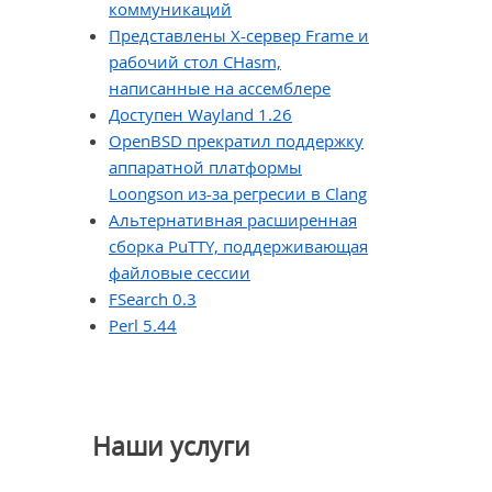
коммуникаций
Представлены X-сервер Frame и
рабочий стол CHasm,
написанные на ассемблере
Доступен Wayland 1.26
OpenBSD прекратил поддержку
аппаратной платформы
Loongson из-за регресии в Clang
Альтернативная расширенная
сборка PuTTY, поддерживающая
файловые сессии
FSearch 0.3
Perl 5.44
Наши услуги