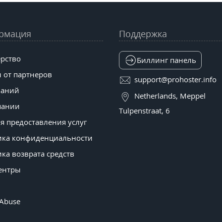
рмация
Поддержка
рство
Биллинг панель
 от партнеров
support@prohoster.info
наний
Netherlands, Meppel
пании
Tulpenstraat, 6
я предоставления услуг
ика конфиденциальности
ка возврата средств
ентры
 Abuse