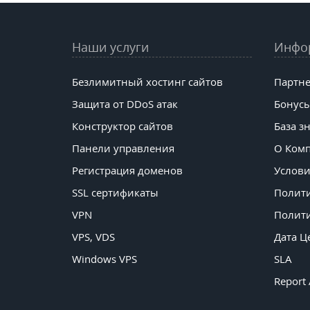
Наши услуги
Инфо
Безлимитный хостинг сайтов
Партне
Защита от DDoS атак
Бонусы
Конструктор сайтов
База з
Панели управления
О Ком
Регистрация доменов
Услови
SSL сертификаты
Полит
VPN
Полити
VPS, VDS
Дата Ц
Windows VPS
SLA
Report