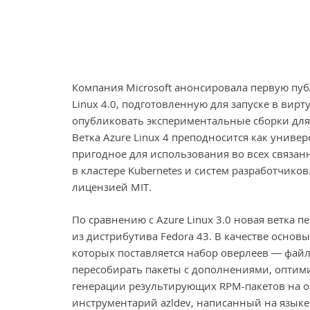
Компания Microsoft анонсировала первую пу
Linux 4.0, подготовленную для запуске в ви
опубликовать экспериментальные сборки для WS
Ветка Azure Linux 4 преподносится как унив
пригодное для использования во всех связан
в кластере Kubernetes и систем разработчик
лицензией MIT.
По сравнению с Azure Linux 3.0 новая ветка 
из дистрибутива Fedora 43. В качестве основ
которых поставляется набор оверлеев — фай
пересобирать пакеты с дополнениями, оптим
генерации результирующих RPM-пакетов на о
инструментарий azldev, написанный на языке