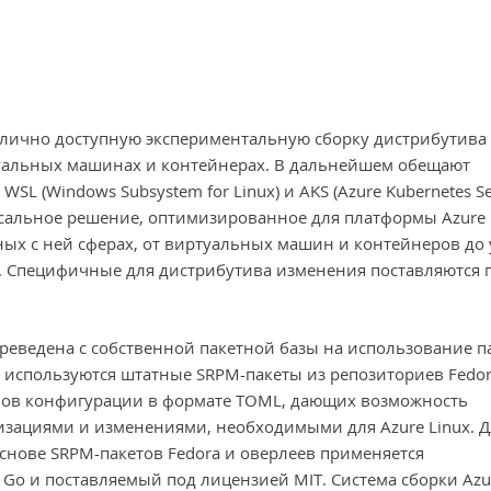
блично доступную экспериментальную сборку дистрибутива 
ртуальных машинах и контейнерах. В дальнейшем обещают
L (Windows Subsystem for Linux) и AKS (Azure Kubernetes Ser
ерсальное решение, оптимизированное для платформы Azure
ных с ней сферах, от виртуальных машин и контейнеров до 
ов. Специфичные для дистрибутива изменения поставляются 
переведена с собственной пакетной базы на использование п
ы используются штатные SRPM-пакеты из репозиториев Fedor
лов конфигурации в формате TOML, дающих возможность
изациями и изменениями, необходимыми для Azure Linux. Д
снове SRPM-пакетов Fedora и оверлеев применяется
 Go и поставляемый под лицензией MIT. Система сборки Azu