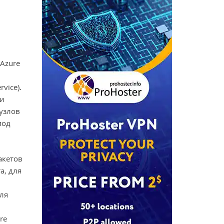
Azure
vice).
 и
узлов
под
акетов
a, для
ля
re