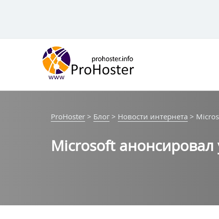
Перейти
к
контенту
ProHoster
>
Блог
>
Новости интернета
>
Micro
Microsoft анонсировал