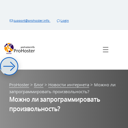
Перейти
к
контенту
support@prohoster.info
Login
☰
ProHoster
>
Блог
>
Новости интернета
>
Можно ли
запрограммировать произвольность?
Можно ли запрограммировать
произвольность?