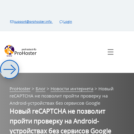
Перейти
к
контенту
support@prohoster.info
Login
☰
ProHoster
>
Блог
>
Новости интернета
>
Новый
reCAPTCHA не позволит пройти проверку на
Android-устройствах без сервисов Google
Новый reCAPTCHA не позволит
пройти проверку на Android-
устройствах без сервисов Google