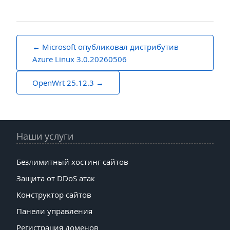
Навигация
Microsoft опубликовал дистрибутив
по
Azure Linux 3.0.20260506
записям
OpenWrt 25.12.3
Наши услуги
Безлимитный хостинг сайтов
Защита от DDoS атак
Конструктор сайтов
Панели управления
Регистрация доменов