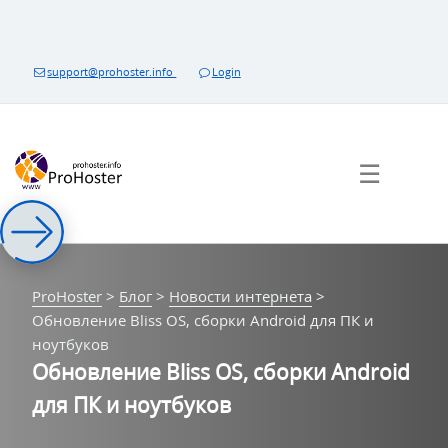
Перейти
к
контенту
support@prohoster.info
Login
☰
ProHoster
>
Блог
>
Новости интернета
>
Обновление Bliss OS, сборки Android для ПК и
ноутбуков
Обновление Bliss OS, сборки Android
для ПК и ноутбуков