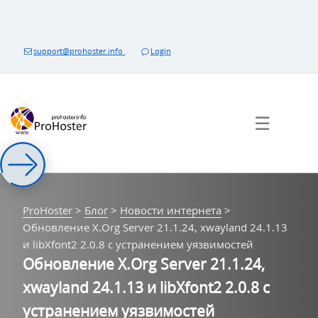
Перейти
к
контенту
support@prohoster.info
Login
☰
ProHoster
>
Блог
>
Новости интернета
>
Обновление X.Org Server 21.1.24, xwayland 24.1.13
и libXfont2 2.0.8 с устранением уязвимостей
Обновление X.Org Server 21.1.24,
xwayland 24.1.13 и libXfont2 2.0.8 с
устранением уязвимостей