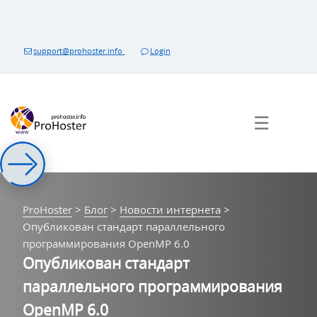
Перейти
к
контенту
support@prohoster.info
Login
☰
ProHoster
>
Блог
>
Новости интернета
>
Опубликован стандарт параллельного
программирования OpenMP 6.0
Опубликован стандарт
параллельного программирования
OpenMP 6.0