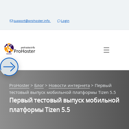
Перейти
к
контенту
support@prohoster.info
Login
☰
ProHoster
>
Блог
>
Новости интернета
>
Первый
тестовый выпуск мобильной платформы Tizen 5.5
Первый тестовый выпуск мобильной
платформы Tizen 5.5