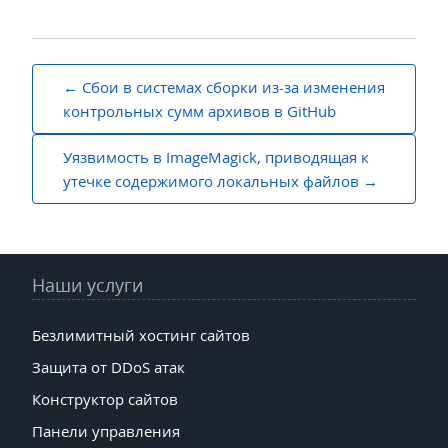
Навигация
Сбои в системах сборки из-за изменения
по
контрольных сумм архивов в GitHub
записям
Уязвимость в ImageMagick, приводящая к
утечке содержимого локальных файлов
Наши услуги
Безлимитный хостинг сайтов
Защита от DDoS атак
Конструктор сайтов
Панели управления