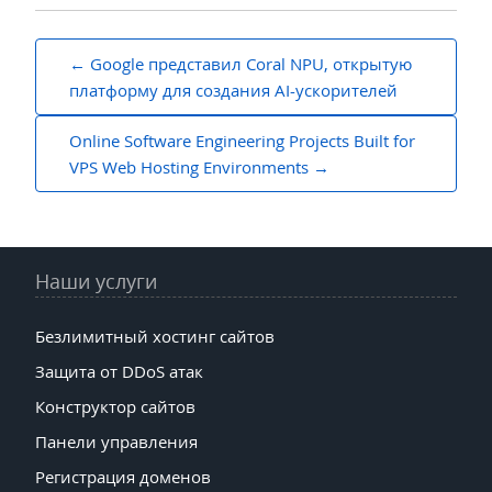
Навигация
Google представил Coral NPU, открытую
по
платформу для создания AI-ускорителей
записям
Online Software Engineering Projects Built for
VPS Web Hosting Environments
Наши услуги
Безлимитный хостинг сайтов
Защита от DDoS атак
Конструктор сайтов
Панели управления
Регистрация доменов