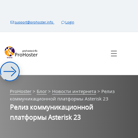
Перейти
к
контенту
support@prohoster.info
Login
☰
ProHoster
>
Блог
>
Новости интернета
>
Релиз
коммуникационной платформы Asterisk 23
Релиз коммуникационной
платформы Asterisk 23