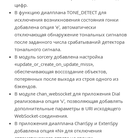
цифр.
В функцию диалплана TONE_DETECT для
исключения возникновения состояния гонки
добавлена опция ‘e’, автоматически
отключающая обнаружение тональных сигналов
после заданного числа срабатываний детектора
тонального сигнала.
В модуль sorcery добавлена настройка
«update_or_create_on_update_miss»,
обеспечивающая воссоздание объектов,
потерянных после выхода из строя одного из
бэкендов.
В модуле chan_websocket для приложения Dial
реализована опция ‘v’, позволяющая добавлять
дополнительные параметры в URI исходящего
WebSocket-соединения.
В приложения диалплана ChanSpy и ExtenSpy
добавлена опция «N» для отключения