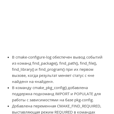
В cmake-configure-log обеспечен вывод событий
из команд find_package(), find_path(), find_file(),
find_library() и find_program() при их первом
вызове, когда результат меняет статус с «не
найден» на «найден».
В команду cmake_pkg_config() добавлена
поддержка подкоманд IMPORT и POPULATE для
работы с зависимостями на базе pkg-config.
Добавлена переменная CMAKE_FIND_REQUIRED,
выставляющая режим REQUIRED в командах