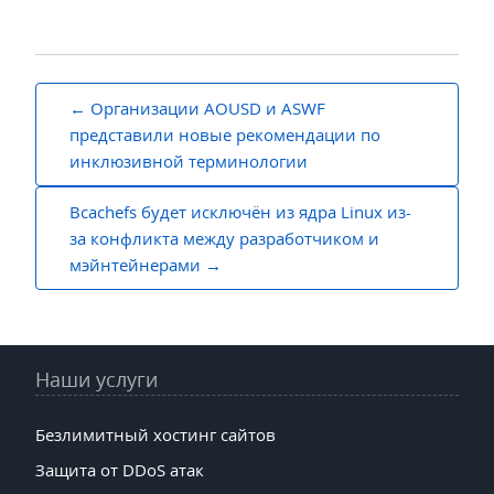
Навигация
Организации AOUSD и ASWF
по
представили новые рекомендации по
инклюзивной терминологии
записям
Bcachefs будет исключён из ядра Linux из-
за конфликта между разработчиком и
мэйнтейнерами
Наши услуги
Безлимитный хостинг сайтов
Защита от DDoS атак