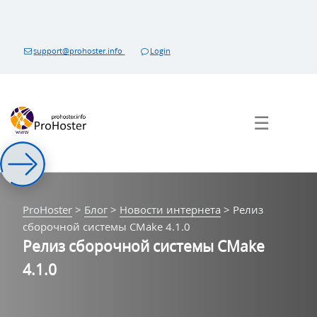
Перейти
к
контенту
support@prohoster.info
Login
☰
ProHoster
>
Блог
>
Новости интернета
>
Релиз
сборочной системы CMake 4.1.0
Релиз сборочной системы CMake
4.1.0