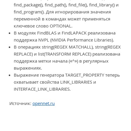
find_package(), find_path(), find_file(), find_library() и
find_program(). Для игнорирования значения
переменной в командах может применяться
ключевое слово OPTIONAL.
В модулях FindBLAS и FindLAPACK реализована
поддержка NVPL (NVIDIA Performance Libraries).
В операциях string(REGEX MATCHALL), string(REGEX
REPLACE) и list(TRANSFORM REPLACE) реализована
поддержка метки начала («^») в регулярных
выражениях.
Выражение генератора TARGET_PROPERTY теперь
охватывает свойства LINK_LIBRARIES и
INTERFACE_LINK_LIBRARIES.
Источник:
opennet.ru