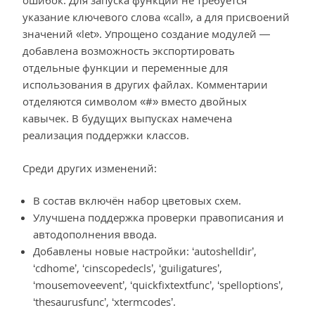
ошибок. Для запуска функций не требуется
указание ключевого слова «call», а для присвоений
значений «let». Упрощено создание модулей —
добавлена возможность экспортировать
отдельные функции и переменные для
использования в других файлах. Комментарии
отделяются символом «#» вместо двойных
кавычек. В будущих выпусках намечена
реализация поддержки классов.
Среди других изменений:
В состав включён набор цветовых схем.
Улучшена поддержка проверки правописания и
автодополнения ввода.
Добавлены новые настройки: ‘autoshelldir’,
‘cdhome’, ‘cinscopedecls’, ‘guiligatures’,
‘mousemoveevent’, ‘quickfixtextfunc’, ‘spelloptions’,
‘thesaurusfunc’, ‘xtermcodes’.