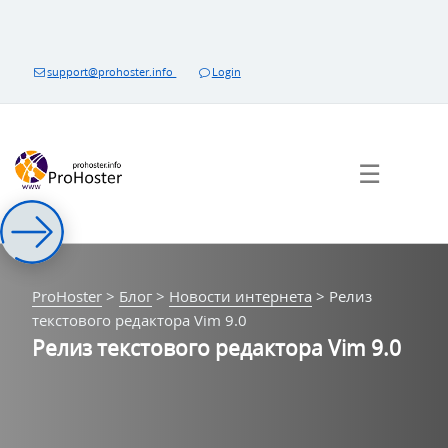
Перейти
к
контенту
support@prohoster.info
Login
☰
ProHoster
>
Блог
>
Новости интернета
>
Релиз
текстового редактора Vim 9.0
Релиз текстового редактора Vim 9.0