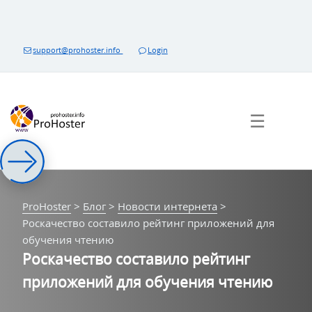
Перейти
к
контенту
support@prohoster.info
Login
☰
ProHoster
>
Блог
>
Новости интернета
>
Роскачество составило рейтинг приложений для
обучения чтению
Роскачество составило рейтинг
приложений для обучения чтению