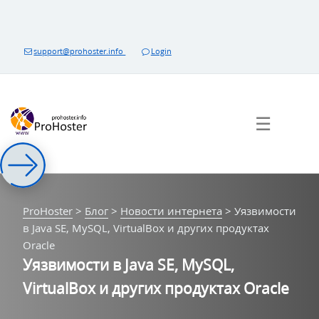
Перейти
к
контенту
support@prohoster.info
Login
☰
ProHoster
>
Блог
>
Новости интернета
>
Уязвимости
в Java SE, MySQL, VirtualBox и других продуктах
Oracle
Уязвимости в Java SE, MySQL,
VirtualBox и других продуктах Oracle