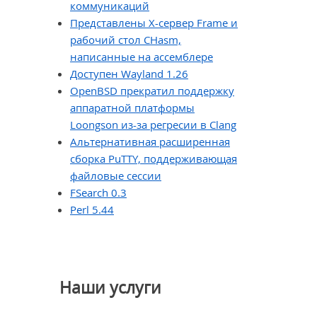
коммуникаций
Представлены X-сервер Frame и
рабочий стол CHasm,
написанные на ассемблере
Доступен Wayland 1.26
OpenBSD прекратил поддержку
аппаратной платформы
Loongson из-за регресии в Clang
Альтернативная расширенная
сборка PuTTY, поддерживающая
файловые сессии
FSearch 0.3
Perl 5.44
Наши услуги