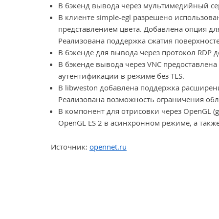
В бэкенд вывода через мультимедийный cер
В клиенте simple-egl разрешено использов
представлением цвета. Добавлена опция дл
Реализована поддержка сжатия поверхносте
В бэкенде для вывода через протокол RDP д
В бэкенде вывода через VNC предоставлена
аутентификации в режиме без TLS.
В libweston добавлена поддержка расширени
Реализована возможность ограничения обл
В компонент для отрисовки через OpenGL (g
OpenGL ES 2 в асинхронном режиме, а так
Источник:
opennet.ru