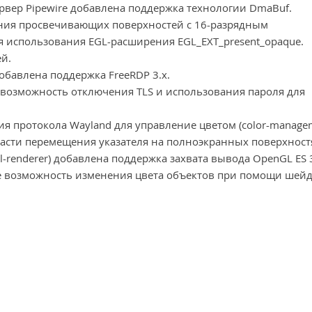
вер Pipewire добавлена поддержка технологии DmaBuf.
ания просвечивающих поверхностей с 16-разрядным
я использования EGL-расширения EGL_EXT_present_opaque.
й.
обавлена поддержка FreeRDP 3.x.
 возможность отключения TLS и использования пароля для
я протокола Wayland для управление цветом (color-managem
асти перемещения указателя на полноэкранных поверхност
l-renderer) добавлена поддержка захвата вывода OpenGL ES 
же возможность изменения цвета объектов при помощи шейд