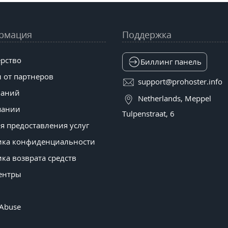
рмация
Поддержка
рство
Биллинг панель
 от партнеров
support@prohoster.info
наний
Netherlands, Meppel
пании
Tulpenstraat, 6
я предоставления услуг
ика конфиденциальности
ка возврата средств
ентры
 Abuse