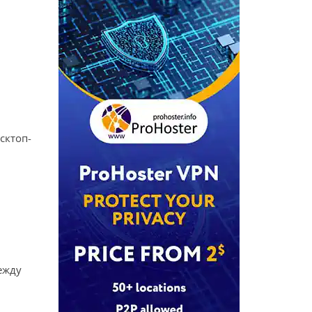
сктоп-
ежду