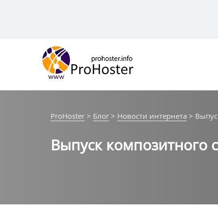
Перейти
к
контенту
ProHoster
>
Блог
>
Новости интернета
>
Выпус
Выпуск композитного с