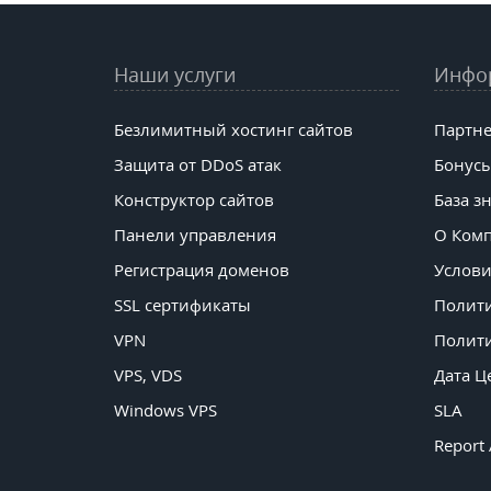
Наши услуги
Инфо
Безлимитный хостинг сайтов
Партне
Защита от DDoS атак
Бонусы
Конструктор сайтов
База з
Панели управления
О Ком
Регистрация доменов
Услови
SSL сертификаты
Полит
VPN
Полити
VPS, VDS
Дата Ц
Windows VPS
SLA
Report