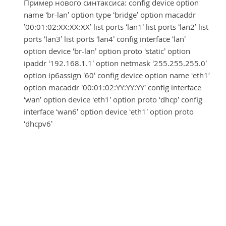
Пример нового синтаксиса: config device option
name ‘br-lan’ option type ‘bridge’ option macaddr
’00:01:02:XX:XX:XX’ list ports ‘lan1’ list ports ‘lan2’ list
ports ‘lan3’ list ports ‘lan4’ config interface ‘lan’
option device ‘br-lan’ option proto ‘static’ option
ipaddr ‘192.168.1.1’ option netmask ‘255.255.255.0’
option ip6assign ’60’ config device option name ‘eth1′
option macaddr ’00:01:02:YY:YY:YY’ config interface
‘wan’ option device ‘eth1’ option proto ‘dhcp’ config
interface ‘wan6’ option device ‘eth1’ option proto
‘dhcpv6’