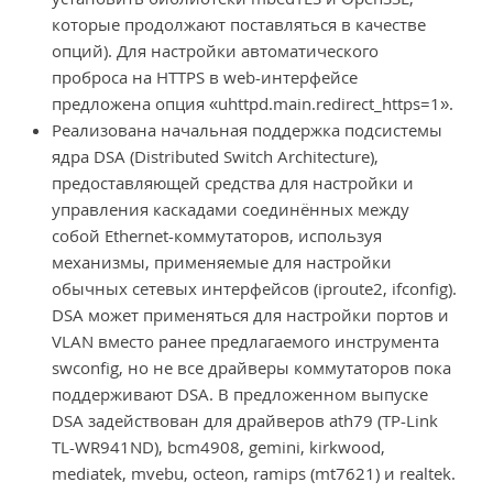
которые продолжают поставляться в качестве
опций). Для настройки автоматического
проброса на HTTPS в web-интерфейсе
предложена опция «uhttpd.main.redirect_https=1».
Реализована начальная поддержка подсистемы
ядра DSA (Distributed Switch Architecture),
предоставляющей средства для настройки и
управления каскадами соединённых между
собой Ethernet-коммутаторов, используя
механизмы, применяемые для настройки
обычных сетевых интерфейсов (iproute2, ifconfig).
DSA может применяться для настройки портов и
VLAN вместо ранее предлагаемого инструмента
swconfig, но не все драйверы коммутаторов пока
поддерживают DSA. В предложенном выпуске
DSA задействован для драйверов ath79 (TP-Link
TL-WR941ND), bcm4908, gemini, kirkwood,
mediatek, mvebu, octeon, ramips (mt7621) и realtek.