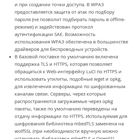
и при создании точки доступа. В WPA3
предоставляется защита от атак по подбору
пароля (не позволит подбирать пароль в offline-
режиме) и задействован протокол
аутентификации SAE. Возможность
использования WPA3 обеспечена в большинстве
драйверов для беспроводных устройств.
В базовой поставке по умолчанию включена
поддержка TLS и HTTPS, которая позволяет
обращаться к Web-интерфейсу LuCI по HTTPS и
использовать утилиты, подобные wget и opkg,
для извлечения информации по шифрованным
каналам связи. Серверы, через которые
распространяются загружаемые через opkg
пакеты, также по умолчанию переведены на
отдачу информации по HTTPS. Используемая для
шифрования библиотека mbedTLS заменена на
wolfSSL (при необходимости вручную можно
установить библиотеки mbedTLS и OpenSSL,