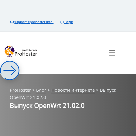
Перейти
к
контенту
support@prohoster.info
Login
☰
ProHoster
>
Блог
>
Новости интернета
>
Выпуск
OpenWrt 21.02.0
Выпуск OpenWrt 21.02.0