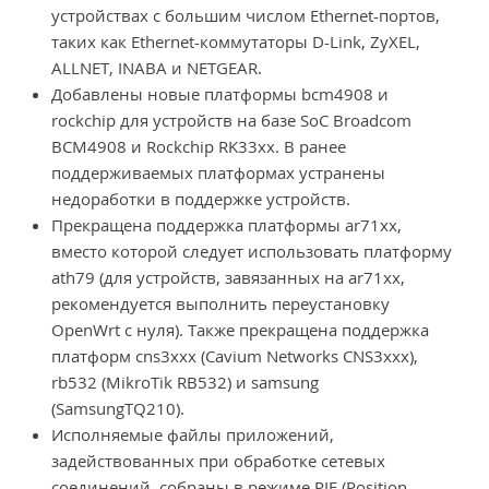
устройствах с большим числом Ethernet-портов,
таких как Ethernet-коммутаторы D-Link, ZyXEL,
ALLNET, INABA и NETGEAR.
Добавлены новые платформы bcm4908 и
rockchip для устройств на базе SoC Broadcom
BCM4908 и Rockchip RK33xx. В ранее
поддерживаемых платформах устранены
недоработки в поддержке устройств.
Прекращена поддержка платформы ar71xx,
вместо которой следует использовать платформу
ath79 (для устройств, завязанных на ar71xx,
рекомендуется выполнить переустановку
OpenWrt с нуля). Также прекращена поддержка
платформ cns3xxx (Cavium Networks CNS3xxx),
rb532 (MikroTik RB532) и samsung
(SamsungTQ210).
Исполняемые файлы приложений,
задействованных при обработке сетевых
соединений, собраны в режиме PIE (Position-