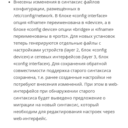
Внесены изменения в синтаксис файлов
конфигурации, размещённых в
/etc/config/network. В блоке «config interface»
опция «ifname» переименована в «device», а в
блоке «config device» опции «bridge» и «ifname»
переименованы в «ports». Для новых установок
теперь генерируются отдельные файлы с
настройками устройств (layer 2, блок «config
device») и сетевых интерфейсов (layer 3, блок
«config interface»). Для сохранения обратной
совместимости поддержка старого синтаксиса
сохранена, т.е. ранее созданные настройки не
потребуют внесения изменений. При этом в web-
интерфейсе при обнаружении старого
синтаксиса будет выведено предложение о
миграции на новый синтаксис, который
необходим для редактирования настроек через
web-интерфейс.