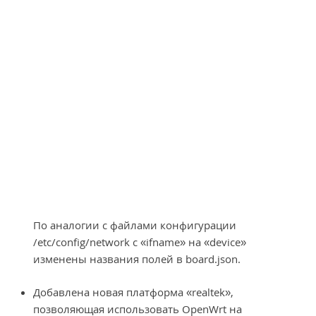
По аналогии с файлами конфигурации
/etc/config/network c «ifname» на «device»
изменены названия полей в board.json.
Добавлена новая платформа «realtek»,
позволяющая использовать OpenWrt на