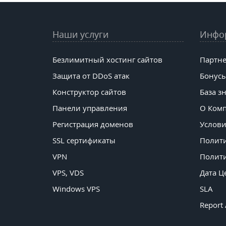
Наши услуги
Инфо
Безлимитный хостинг сайтов
Партне
Защита от DDoS атак
Бонусы
Конструктор сайтов
База з
Панели управления
О Ком
Регистрация доменов
Услови
SSL сертификаты
Полит
VPN
Полити
VPS, VDS
Дата Ц
Windows VPS
SLA
Report