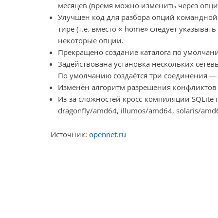
месяцев (время можно изменить через опцию 
Улучшен код для разбора опций командной
тире (т.е. вместо «-home» следует указыв
некоторые опции.
Прекращено создание каталога по умолчани
Задействована установка нескольких сетев
По умолчанию создаётся три соединения —
Изменён алгоритм разрешения конфликтов 
Из-за сложностей кросс-компиляции SQLite
dragonfly/amd64, illumos/amd64, solaris/amd
Источник:
opennet.ru