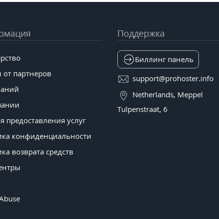
рмация
Поддержка
рство
Биллинг панель
 от партнеров
support@prohoster.info
наний
Netherlands, Meppel
пании
Tulpenstraat, 6
я предоставления услуг
ика конфиденциальности
ка возврата средств
ентры
 Abuse