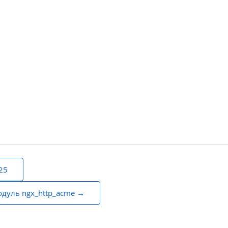
25
одуль ngx_http_acme