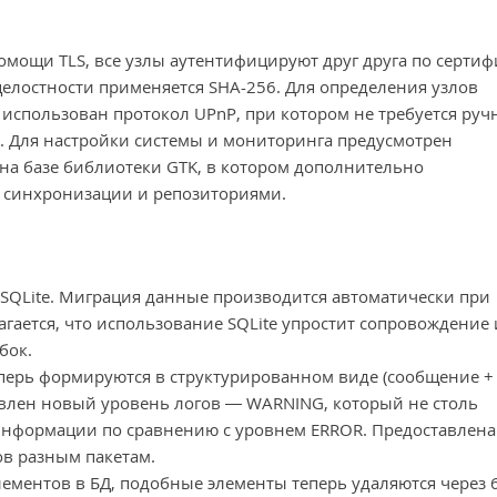
мощи TLS, все узлы аутентифицируют друг друга по сертиф
целостности применяется SHA-256. Для определения узлов
использован протокол UPnP, при котором не требуется руч
 Для настройки системы и мониторинга предусмотрен
 на базе библиотеки GTK, в котором дополнительно
и синхронизации и репозиториями.
а SQLite. Миграция данные производится автоматически при
гается, что использование SQLite упростит сопровождение 
бок.
еперь формируются в структурированном виде (сообщение +
авлен новый уровень логов — WARNING, который не столь
 информации по сравнению с уровнем ERROR. Предоставлена
ов разным пакетам.
ментов в БД, подобные элементы теперь удаляются через 