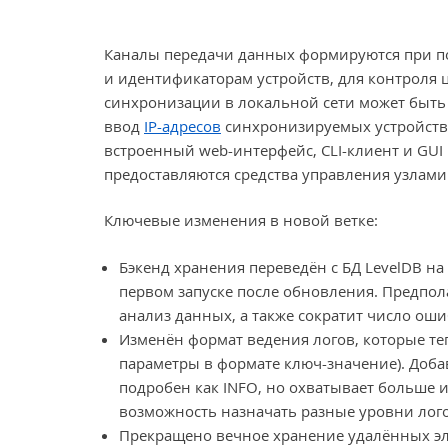
Каналы передачи данных формируются при по
и идентификаторам устройств, для контроля 
синхронизации в локальной сети может быть 
ввод
IP-адресов
синхронизируемых устройств.
встроенный web-интерфейс, CLI-клиент и GUI
предоставляются средства управления узлам
Ключевые изменения в новой ветке:
Бэкенд хранения переведён с БД LevelDB н
первом запуске после обновления. Предпола
анализ данных, а также сократит число оши
Изменён формат ведения логов, которые т
параметры в формате ключ-значение). Доб
подробен как INFO, но охватывает больше
возможность назначать разные уровни лог
Прекращено вечное хранение удалённых эле