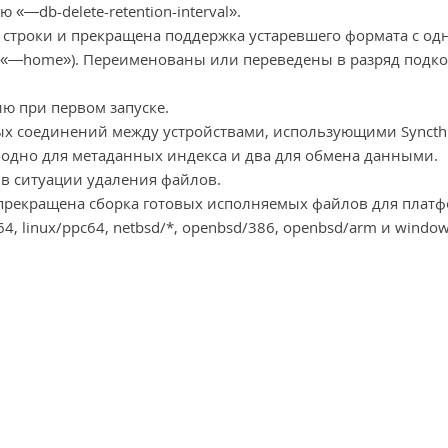
«—db-delete-retention-interval».
 строки и прекращена поддержка устаревшего формата с од
ать «—home»). Переименованы или переведены в разряд подк
ю при первом запуске.
ых соединений между устройствами, использующими Syncthi
 одно для метаданных индекса и два для обмена данными.
в ситуации удаления файлов.
 прекращена сборка готовых исполняемых файлов для плат
64, linux/ppc64, netbsd/*, openbsd/386, openbsd/arm и windo