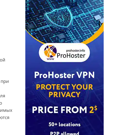
ной
 при
оля
о
анимых
ются