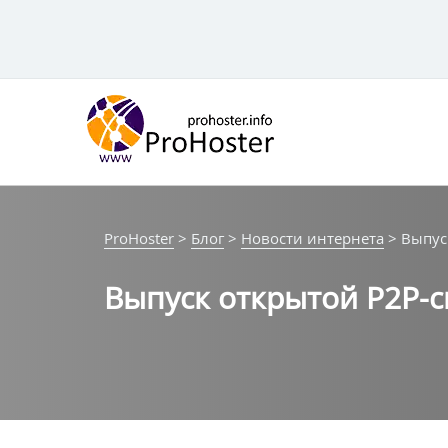
Перейти
к
контенту
ProHoster
>
Блог
>
Новости интернета
>
Выпус
Выпуск открытой P2P-с