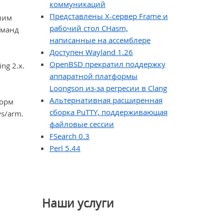
коммуникаций
Представлены X-сервер Frame и
ним
рабочий стол CHasm,
оманд
написанные на ассемблере
Доступен Wayland 1.26
OpenBSD прекратил поддержку
ng 2.x.
аппаратной платформы
Loongson из-за регресии в Clang
Альтернативная расширенная
форм
сборка PuTTY, поддерживающая
ws/arm.
файловые сессии
FSearch 0.3
Perl 5.44
Наши услуги