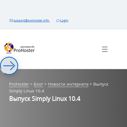
Перейти
к
контенту
support@prohoster.info
Login
☰
ProHoster
>
Блог
>
Новости интернета
>
Выпуск
Simply Linux 10.4
Выпуск Simply Linux 10.4