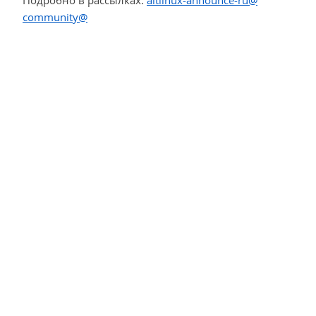
Подробно в рассылках:
altlinux-announce-ru@
community@