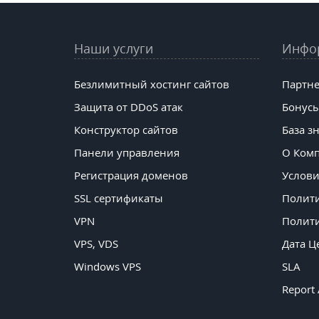
Наши услуги
Инфо
Безлимитный хостинг сайтов
Партне
Защита от DDoS атак
Бонусы
Конструктор сайтов
База з
Панели управления
О Ком
Регистрация доменов
Услови
SSL сертификаты
Полит
VPN
Полити
VPS, VDS
Дата Ц
Windows VPS
SLA
Report