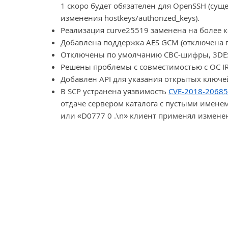
1 скоро будет обязателен для OpenSSH (су
изменения hostkeys/authorized_keys).
Реализация curve25519 заменена на более к
Добавлена поддержка AES GCM (отключена 
Отключены по умолчанию CBC-шифры, 3DES,
Решены проблемы с совместимостью с ОС IR
Добавлен API для указания открытых ключе
В SCP устранена уязвимость
CVE-2018-20685
отдаче сервером каталога с пустыми имене
или «D0777 0 .\n» клиент применял изменен