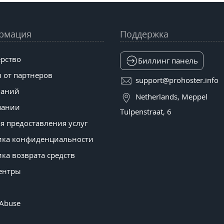
рмация
Поддержка
рство
Биллинг панель
 от партнеров
support@prohoster.info
наний
Netherlands, Meppel
пании
Tulpenstraat, 6
я предоставления услуг
ика конфиденциальности
ка возврата средств
ентры
 Abuse