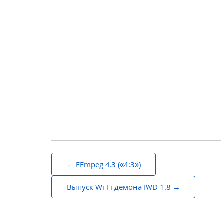
Навигация
FFmpeg 4.3 («4:3»)
по
Выпуск Wi-Fi демона IWD 1.8
записям