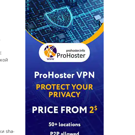
д
c
жкой
и sha-