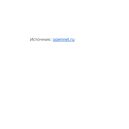
Источник:
opennet.ru