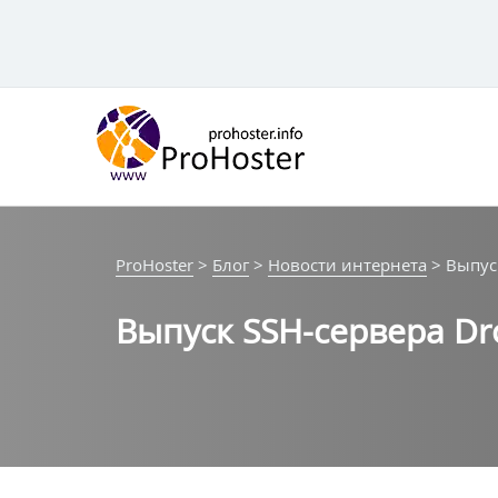
Перейти
к
контенту
ProHoster
>
Блог
>
Новости интернета
>
Выпус
Выпуск SSH-сервера Dr