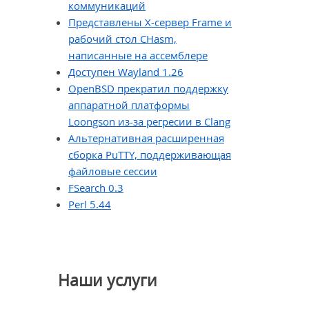
коммуникаций
Представлены X-сервер Frame и
рабочий стол CHasm,
написанные на ассемблере
Доступен Wayland 1.26
OpenBSD прекратил поддержку
аппаратной платформы
Loongson из-за регресии в Clang
Альтернативная расширенная
сборка PuTTY, поддерживающая
файловые сессии
FSearch 0.3
Perl 5.44
Наши услуги