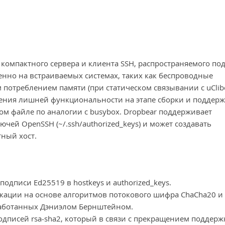
, компактного сервера и клиента SSH, распространяемого по
нно на встраиваемых системах, таких как беспроводные
 потреблением памяти (при статическом связывании с uClib
чения лишней функциональности на этапе сборки и поддер
ом файле по аналогии с busybox. Dropbear поддерживает
чей OpenSSH (~/.ssh/authorized_keys) и может создавать
ный хост.
дписи Ed25519 в hostkeys и authorized_keys.
кации на основе алгоритмов потокового шифра ChaCha20 и
работанных Дэниэлом Бернштейном.
писей rsa-sha2, который в связи с прекращением поддержк