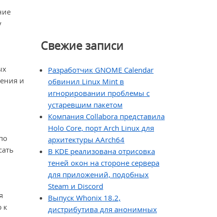
ние
у
Свежие записи
ых
Разработчик GNOME Calendar
чения и
обвинил Linux Mint в
игнорировании проблемы с
устаревшим пакетом
Компания Collabora представила
Holo Core, порт Arch Linux для
по
архитектуры AArch64
сать
В KDE реализована отрисовка
теней окон на стороне сервера
для приложений, подобных
Steam и Discord
я
Выпуск Whonix 18.2,
 к
дистрибутива для анонимных