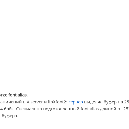
е font alias.
ничений в X server и libXfont2:
сервер
выделял буфер на 25
024 байт. Специально подготовленный font alias длиной от 25
ы буфера.