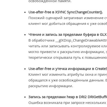
освобождённой памяти.
Use-after-free в XSYNC SyncChangeCounter().
Похожий сценарий затрагивал изменение с
клиент мог добиться обращения к уже осво
Чтение и запись за пределами буфера в GLX 
В обработчике __glXDisp_ChangeDrawableAttr
читать или записывать контролируемое кли
могло привести к раскрытию информации, 
теоретически открывала путь к повышению
Use-after-free и утечка информации в Creat
Клиент мог изменить атрибуты окна и прин
обращался к уже освобождённым данным. В 
раскрытию информации.
Запись за пределами heap в DRI2 DRIGetBuffe
Ошибка возникала при запросе нескольких DR