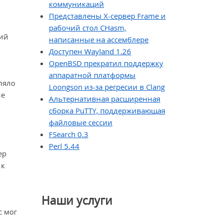
коммуникаций
Представлены X-сервер Frame и
рабочий стол CHasm,
ний
написанные на ассемблере
Доступен Wayland 1.26
OpenBSD прекратил поддержку
аппаратной платформы
ляло
Loongson из-за регресии в Clang
ие
Альтернативная расширенная
сборка PuTTY, поддерживающая
файловые сессии
FSearch 0.3
Perl 5.44
ер
 к
Наши услуги
с мог