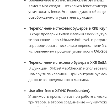
Клиент мог создать несколько fence-триггер
уничтожить fence. Это приводило к обращ
освобождённого указателя функции.
Переполнение стековых буферов в XKB Key 
В коде проверки типов клавиш CheckKeyTyp
типов клавиш по XkbMaxShiftLevel. В резул
спровоцировать несколько переполнений ст
исправлением прошлой уязвимости
CVE-20
Переполнение стекового буфера в XKB SetMa
В функции _XkbSetMapChecks() использова
номеру типа клавиши. При контролируемом
данные за пределы этого массива.
Use-after-free в XSYNC FreeCounter().
Уязвимость проявлялась при работе с неск
триггеров, а второе соединение — уничтож