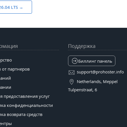
6.04 LTS
рмация
Поддержка
рство
Биллинг панель
 от партнеров
support@prohoster.info
наний
Netherlands, Meppel
пании
Tulpenstraat, 6
я предоставления услуг
ика конфиденциальности
ка возврата средств
ентры