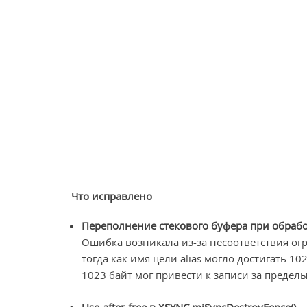
Что исправлено
Переполнение стекового буфера при обработк
Ошибка возникала из-за несоответствия огра
тогда как имя цели alias могло достигать 1
1023 байт мог привести к записи за предел
Use-after-free в XSYNC miSyncDestroyFence().