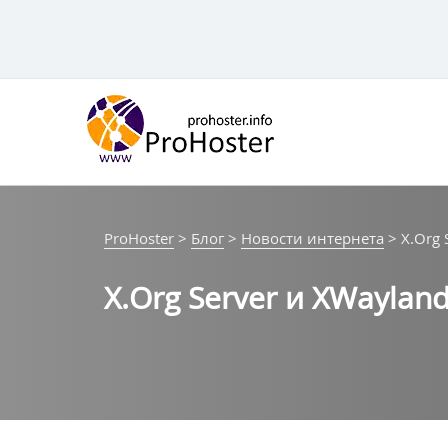
Перейти
к
контенту
ProHoster
>
Блог
>
Новости интернета
>
X.Org
X.Org Server и XWayla