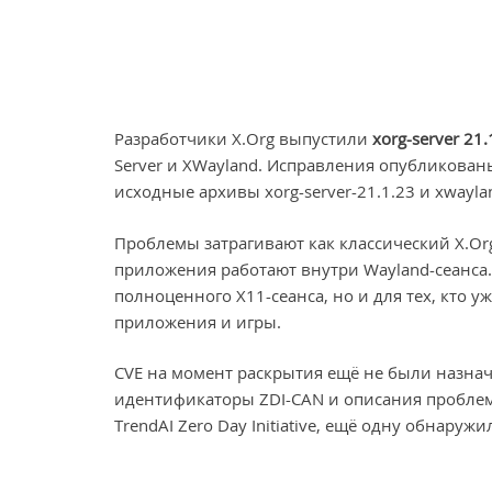
Разработчики X.Org выпустили
xorg-server 21.
Server и XWayland. Исправления опубликован
исходные архивы xorg-server-21.1.23 и xwaylan
Проблемы затрагивают как классический X.Org
приложения работают внутри Wayland-сеанса.
полноценного X11-сеанса, но и для тех, кто у
приложения и игры.
CVE на момент раскрытия ещё не были назнач
идентификаторы ZDI-CAN и описания пробле
TrendAI Zero Day Initiative, ещё одну обнаруж