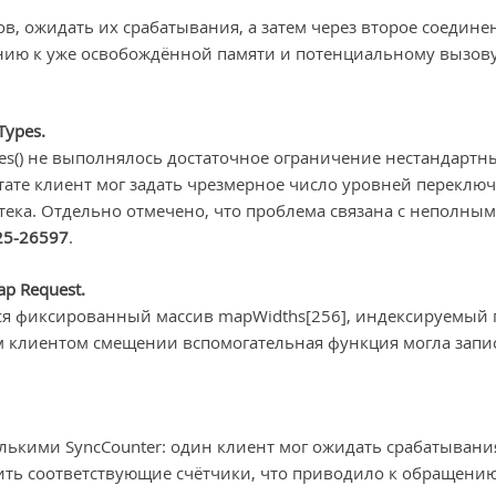
ов, ожидать их срабатывания, а затем через второе соедине
ению к уже освобождённой памяти и потенциальному вызов
Types.
es() не выполнялось достаточное ограничение нестандартн
ьтате клиент мог задать чрезмерное число уровней переклю
ека. Отдельно отмечено, что проблема связана с неполным
25-26597
.
p Request.
лся фиксированный массив mapWidths[256], индексируемый 
 клиентом смещении вспомогательная функция могла запи
олькими SyncCounter: один клиент мог ожидать срабатывани
ить соответствующие счётчики, что приводило к обращению