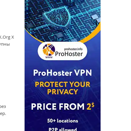
X.Org X
тупны
рез
ер.