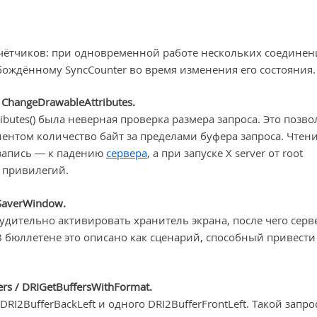
чётчиков: при одновременной работе нескольких соедине
бождённому SyncCounter во время изменения его состояния.
ChangeDrawableAttributes.
ibutes() была неверная проверка размера запроса. Это позво
ентом количество байт за пределами буфера запроса. Чтен
запись — к падению
сервера
, а при запуске X server от root
 привилегий.
eSaverWindow.
удительно активировать хранитель экрана, после чего серв
бюллетене это описано как сценарий, способный привести
rs / DRIGetBuffersWithFormat.
I2BufferBackLeft и одного DRI2BufferFrontLeft. Такой запро