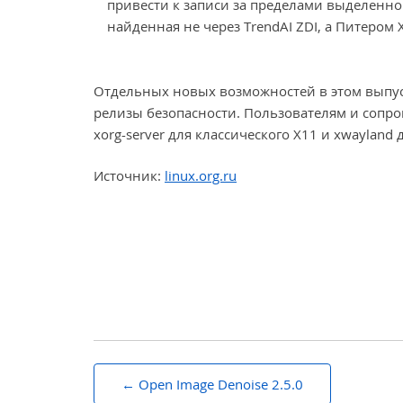
привести к записи за пределами выделенной
найденная не через TrendAI ZDI, а Питером 
Отдельных новых возможностей в этом выпуск
релизы безопасности. Пользователям и сопр
xorg-server для классического X11 и xwaylan
Источник:
linux.org.ru
Навигация
Open Image Denoise 2.5.0