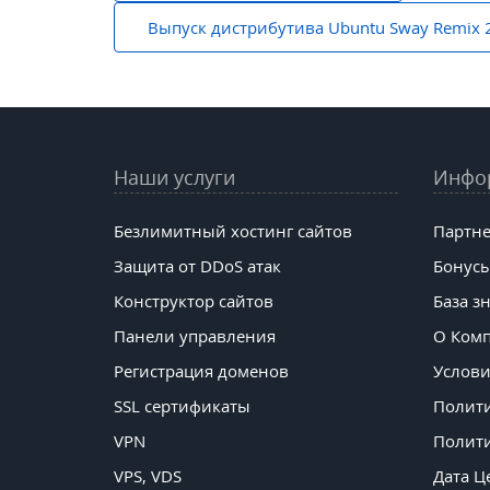
по
Выпуск дистрибутива Ubuntu Sway Remix 2
записям
Наши услуги
Инфо
Безлимитный хостинг сайтов
Партне
Защита от DDoS атак
Бонусы
Конструктор сайтов
База з
Панели управления
О Ком
Регистрация доменов
Услови
SSL сертификаты
Полит
VPN
Полити
VPS, VDS
Дата Ц