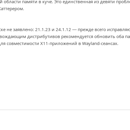
 области памяти в куче. Это единственная из девяти пробл
Хаттерером.
е не заявлено: 21.1.23 и 24.1.12 — прежде всего исправл
овождающим дистрибутивов рекомендуется обновить оба па
d для совместимости X11-приложений в Wayland-сеансах.