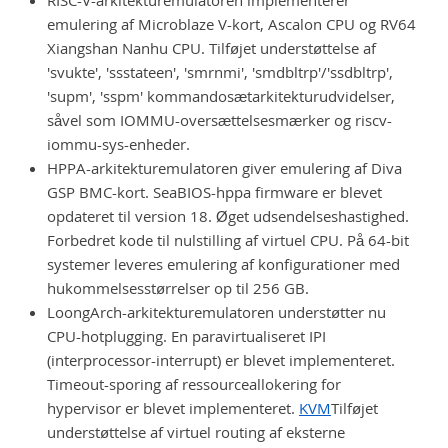
RISC-V-arkitekturemulatoren implementerer
emulering af Microblaze V-kort, Ascalon CPU og RV64
Xiangshan Nanhu CPU. Tilføjet understøttelse af
'svukte', 'ssstateen', 'smrnmi', 'smdbltrp'/'ssdbltrp',
'supm', 'sspm' kommandosætarkitekturudvidelser,
såvel som IOMMU-oversættelsesmærker og riscv-
iommu-sys-enheder.
HPPA-arkitekturemulatoren giver emulering af Diva
GSP BMC-kort. SeaBIOS-hppa firmware er blevet
opdateret til version 18. Øget udsendelseshastighed.
Forbedret kode til nulstilling af virtuel CPU. På 64-bit
systemer leveres emulering af konfigurationer med
hukommelsesstørrelser op til 256 GB.
LoongArch-arkitekturemulatoren understøtter nu
CPU-hotplugging. En paravirtualiseret IPI
(interprocessor-interrupt) er blevet implementeret.
Timeout-sporing af ressourceallokering for
hypervisor er blevet implementeret.
KVM
Tilføjet
understøttelse af virtuel routing af eksterne