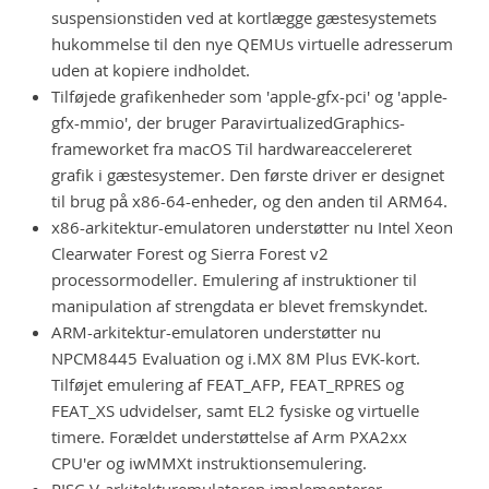
suspensionstiden ved at kortlægge gæstesystemets
hukommelse til den nye QEMUs virtuelle adresserum
uden at kopiere indholdet.
Tilføjede grafikenheder som 'apple-gfx-pci' og 'apple-
gfx-mmio', der bruger ParavirtualizedGraphics-
frameworket fra macOS Til hardwareaccelereret
grafik i gæstesystemer. Den første driver er designet
til brug på x86-64-enheder, og den anden til ARM64.
x86-arkitektur-emulatoren understøtter nu Intel Xeon
Clearwater Forest og Sierra Forest v2
processormodeller. Emulering af instruktioner til
manipulation af strengdata er blevet fremskyndet.
ARM-arkitektur-emulatoren understøtter nu
NPCM8445 Evaluation og i.MX 8M Plus EVK-kort.
Tilføjet emulering af FEAT_AFP, FEAT_RPRES og
FEAT_XS udvidelser, samt EL2 fysiske og virtuelle
timere. Forældet understøttelse af Arm PXA2xx
CPU'er og iwMMXt instruktionsemulering.