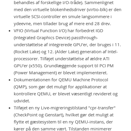
behandles af forskellige I/O-tråde). Sammenlignet
med den virtuelle blokenhedsdriver (virtio-blk) er den
virtuelle SCSI-controller en smule langsommere i
ydeevne, men tillader brug af mere end 28 drev.
VFIO (Virtual Function I/O) har forbedret IGD
(Integrated Graphics Device) passthrough-
understøttelse af integrerede GPU'er, der bruges i 11.
(Rocket Lake) og 12. (Alder Lake) generation af Intel-
processorer. Tilføjet understøttelse af ældre ATI
GPU'er (x550). Grundlæggende support til PCI PM
(Power Management) er blevet implementeret.
Dokumentationen for QEMU Machine Protocol
(QMP), som gør det muligt for applikationer at
kontrollere QEMU, er blevet væsentligt revideret og
udvidet.
Tilføjet en ny Live-migreringstilstand "cpr-transfer"
(CheckPoint og Genstart), hvilket gør det muligt at
flytte et gæstesystem til en ny QEMU-instans, der
kører på den samme vært. Tilstanden minimerer