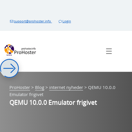
Spring
til
indhold
support@prohoster.info
Login
☰
ProHoster
>
Blog
>
internet nyheder
>
QEMU 10.0.0
Emulator frigivet
QEMU 10.0.0 Emulator frigivet