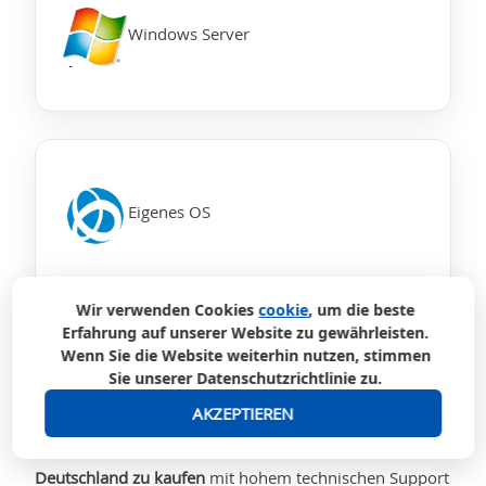
Windows Server
Eigenes OS
Wir verwenden Cookies
cookie
, um die beste
Erfahrung auf unserer Website zu gewährleisten.
Einen dedizierten Server in
Wenn Sie die Website weiterhin nutzen, stimmen
Sie unserer Datenschutzrichtlinie zu.
Deutschland kaufen
AKZEPTIEREN
Das Unternehmen
ProHoster
bietet
dedizierte Server in
Deutschland zu kaufen
mit hohem technischen Support