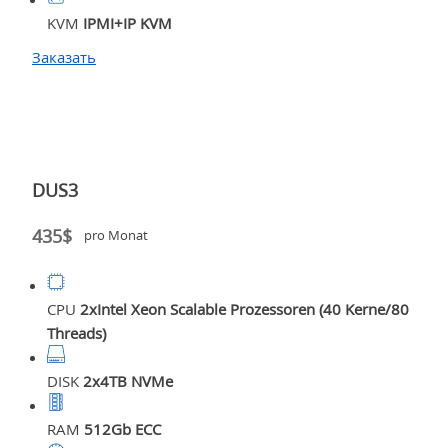
KVM
IPMI+IP KVM
Заказать
DUS3
435$
pro Monat
CPU
2xIntel Xeon Scalable Prozessoren (40 Kerne/80
Threads)
DISK
2x4TB NVMe
RAM
512Gb ECC