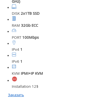
GHz)
DISK
2x1TB SSD
RAM
32Gb ECC
PORT
100Mbps
IPv4
1
IPv6
1
KVM
IPMI+IP KVM
Installation 12$
Заказать