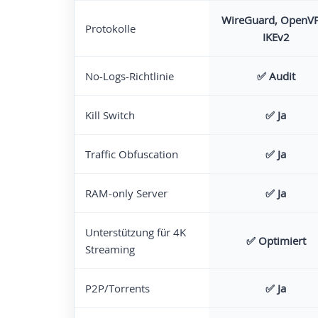
WireGuard, OpenV
Protokolle
IKEv2
No-Logs-Richtlinie
✅
Audit
Kill Switch
✅
Ja
Traffic Obfuscation
✅
Ja
RAM-only Server
✅
Ja
Unterstützung für 4K
✅
Optimiert
Streaming
P2P/Torrents
✅ Ja