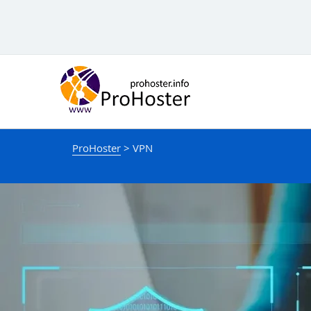
support@prohoster.info
ProHoster
>
VPN