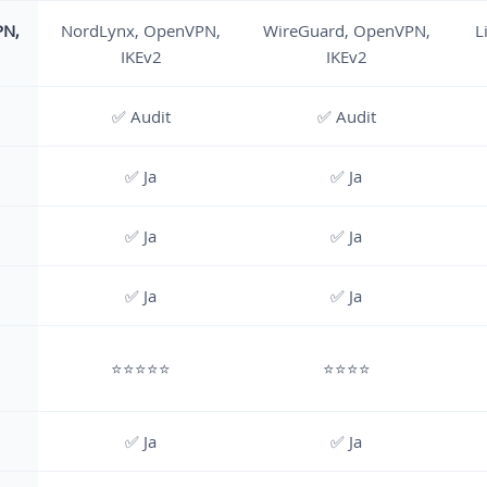
PN,
NordLynx, OpenVPN,
WireGuard, OpenVPN,
L
IKEv2
IKEv2
✅ Audit
✅ Audit
✅ Ja
✅ Ja
✅ Ja
✅ Ja
✅ Ja
✅ Ja
⭐⭐⭐⭐⭐
⭐⭐⭐⭐
✅ Ja
✅ Ja