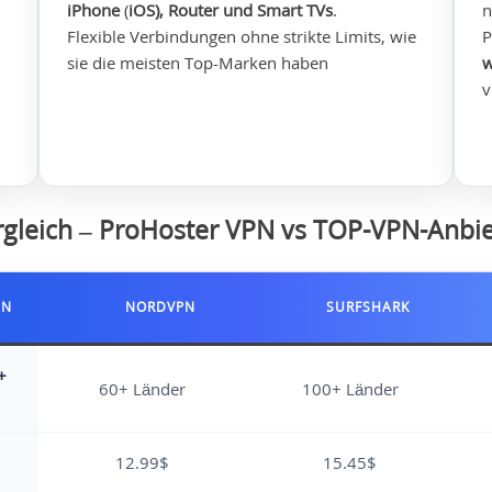
iPhone
(
iOS), Router und Smart TVs
.
n
Flexible Verbindungen ohne strikte Limits, wie
P
sie die meisten Top-Marken haben
w
v
rgleich – ProHoster VPN vs TOP-VPN-Anbie
PN
NORDVPN
SURFSHARK
+
60+ Länder
100+ Länder
12.99$
15.45$