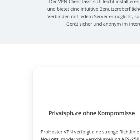
Der VPN-Client lässt sich leicht installier
und bietet eine intuitive Benutzeroberfläche
Verbinden mit jedem Server ermöglicht, so
Gerät sicher und anonym im Inter
Privatsphäre ohne Kompromisse
ProHoster VPN verfolgt eine strenge Richtlinie
No-Logs
, modernste Verschlüsselung
AES-256