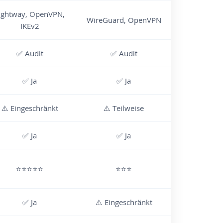
ightway, OpenVPN,
WireGuard, OpenVPN
IKEv2
✅ Audit
✅ Audit
✅ Ja
✅ Ja
⚠️ Eingeschränkt
⚠️ Teilweise
✅ Ja
✅ Ja
⭐⭐⭐⭐⭐
⭐⭐⭐
✅ Ja
⚠️ Eingeschränkt