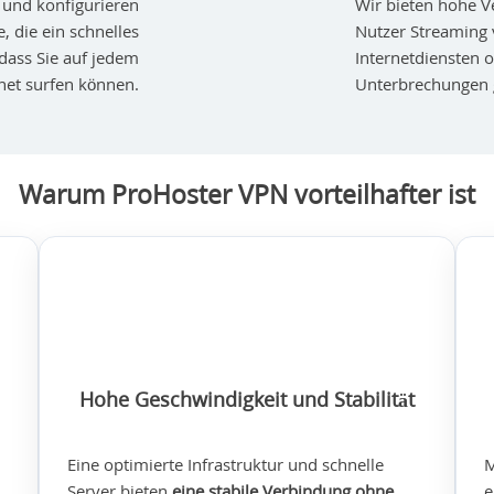
en und konfigurieren
Wir bieten hohe V
, die ein schnelles
Nutzer Streaming
dass Sie auf jedem
Internetdiensten 
net surfen können.
Unterbrechungen 
Warum ProHoster VPN vorteilhafter ist
Hohe Geschwindigkeit und Stabilität
Eine optimierte Infrastruktur und schnelle
M
Server bieten
eine stabile Verbindung ohne
e