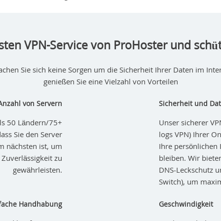
sten VPN-Service von ProHoster und schüt
hen Sie sich keine Sorgen um die Sicherheit Ihrer Daten im Inter
genießen Sie eine Vielzahl von Vorteilen
Anzahl von Servern
Sicherheit und Da
als 50 Ländern/75+
Unser sicherer VPN
dass Sie den Server
logs VPN) Ihrer On
m nächsten ist, um
Ihre persönlichen 
Zuverlässigkeit zu
bleiben. Wir biet
gewährleisten.
DNS-Leckschutz un
Switch), um maxim
infache Handhabung
Geschwindigkeit