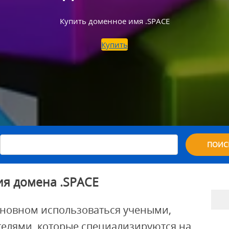
Купить доменное имя .SPACE
Купить
ПОИС
ия домена .SPACE
сновном использоваться учеными,
телями, которые специализируются на