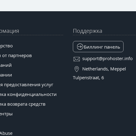
рмация
Поддержка
рство
Биллинг панель
 от партнеров
support@prohoster.info
наний
Netherlands, Meppel
пании
Tulpenstraat, 6
я предоставления услуг
ика конфиденциальности
ка возврата средств
ентры
 Abuse