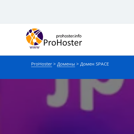
Перейти
к
контенту
ProHoster
>
Домены
>
Домен SPACE