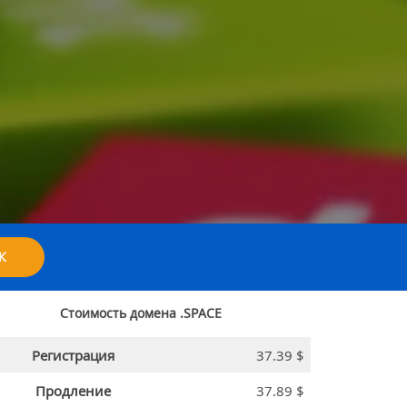
К
Стоимость домена
.SPACE
Регистрация
37.39 $
Продление
37.89 $