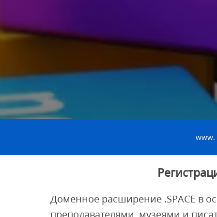
www.
Регистрац
Доменное расширение .SPACE в о
преподавателями, музеями и писа