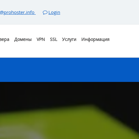
@prohoster.info
Login
вера
Домены
VPN
SSL
Услуги
Информация