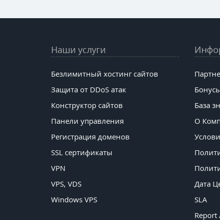
Наши услуги
Инфо
Безлимитный хостинг сайтов
Партне
Защита от DDoS атак
Бонусы
Конструктор сайтов
База з
Панели управления
О Ком
Регистрация доменов
Услови
SSL сертификаты
Полит
VPN
Полити
VPS, VDS
Дата Ц
Windows VPS
SLA
Report