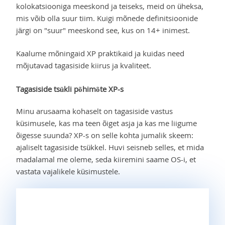
kolokatsiooniga meeskond ja teiseks, meid on üheksa,
mis võib olla suur tiim. Kuigi mõnede definitsioonide
järgi on "suur" meeskond see, kus on 14+ inimest.
Kaalume mõningaid XP praktikaid ja kuidas need
mõjutavad tagasiside kiirus ja kvaliteet.
Tagasiside tsükli põhimõte XP-s
Minu arusaama kohaselt on tagasiside vastus
küsimusele, kas ma teen õiget asja ja kas me liigume
õigesse suunda? XP-s on selle kohta jumalik skeem:
ajaliselt tagasiside tsükkel. Huvi seisneb selles, et mida
madalamal me oleme, seda kiiremini saame OS-i, et
vastata vajalikele küsimustele.