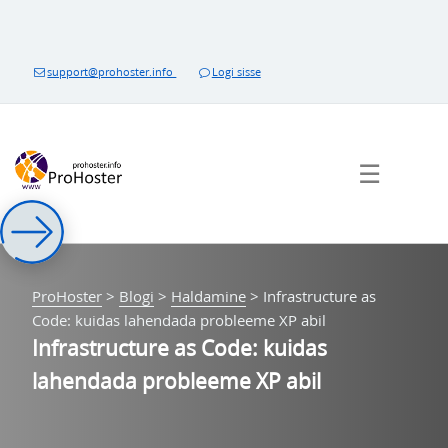
Sisukorda
support@prohoster.info
Logi sisse
☰
ProHoster
>
Blogi
>
Haldamine
>
Infrastructure as
Code: kuidas lahendada probleeme XP abil
Infrastructure as Code: kuidas
lahendada probleeme XP abil