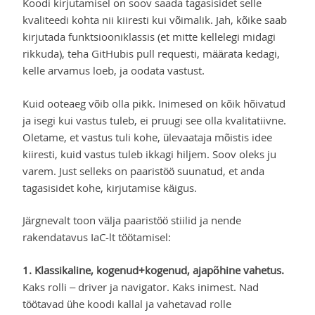
Koodi kirjutamisel on soov saada tagasisidet selle
kvaliteedi kohta nii kiiresti kui võimalik. Jah, kõike saab
kirjutada funktsiooniklassis (et mitte kellelegi midagi
rikkuda), teha GitHubis pull requesti, määrata kedagi,
kelle arvamus loeb, ja oodata vastust.
Kuid ooteaeg võib olla pikk. Inimesed on kõik hõivatud
ja isegi kui vastus tuleb, ei pruugi see olla kvalitatiivne.
Oletame, et vastus tuli kohe, ülevaataja mõistis idee
kiiresti, kuid vastus tuleb ikkagi hiljem. Soov oleks ju
varem. Just selleks on paaristöö suunatud, et anda
tagasisidet kohe, kirjutamise käigus.
Järgnevalt toon välja paaristöö stiilid ja nende
rakendatavus IaC-lt töötamisel:
1. Klassikaline, kogenud+kogenud, ajapõhine vahetus.
Kaks rolli – driver ja navigator. Kaks inimest. Nad
töötavad ühe koodi kallal ja vahetavad rolle