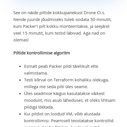
See on näide piltide kokkupanekust Drone CI-s.
Nende juurde jõudmiseks tuleb oodata 30 minutit,
kuni Packer'i pilt kokku monteeritakse, ja seejärel
veel 15 minutit, kuni testid läbivad. Aga nad on
olemas!
Piltide kontrollimise algoritm
Esmalt peab Packer pildi täielikult ette
valmistama.
Testi kõrval on Terraform kohaliku olekuga,
millega me seda pilti üles seame.
Üles seadmise käigus kasutatakse väikest
moodulit, mis asub läheduses, et oleks lihtsam
pildiga töötada.
Kui pildist on loodud VM, võib alustada
kontrollimisi. Peamiselt teostatakse kontrollid