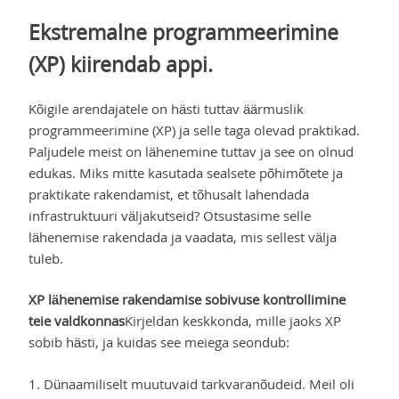
Ekstremalne programmeerimine
(XP) kiirendab appi.
Kõigile arendajatele on hästi tuttav äärmuslik
programmeerimine (XP) ja selle taga olevad praktikad.
Paljudele meist on lähenemine tuttav ja see on olnud
edukas. Miks mitte kasutada sealsete põhimõtete ja
praktikate rakendamist, et tõhusalt lahendada
infrastruktuuri väljakutseid? Otsustasime selle
lähenemise rakendada ja vaadata, mis sellest välja
tuleb.
XP lähenemise rakendamise sobivuse kontrollimine
teie valdkonnas
Kirjeldan keskkonda, mille jaoks XP
sobib hästi, ja kuidas see meiega seondub:
1. Dünaamiliselt muutuvaid tarkvaranõudeid. Meil oli