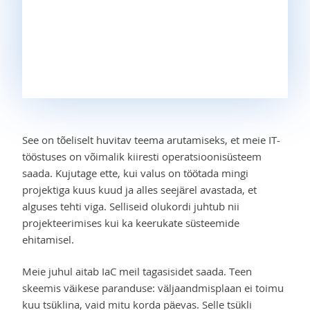
See on tõeliselt huvitav teema arutamiseks, et meie IT-
tööstuses on võimalik kiiresti operatsioonisüsteem
saada. Kujutage ette, kui valus on töötada mingi
projektiga kuus kuud ja alles seejärel avastada, et
alguses tehti viga. Selliseid olukordi juhtub nii
projekteerimises kui ka keerukate süsteemide
ehitamisel.
Meie juhul aitab IaC meil tagasisidet saada. Teen
skeemis väikese paranduse: väljaandmisplaan ei toimu
kuu tsüklina, vaid mitu korda päevas. Selle tsükli