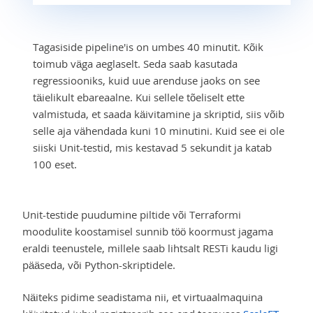
Tagasiside pipeline'is on umbes 40 minutit. Kõik
toimub väga aeglaselt. Seda saab kasutada
regressiooniks, kuid uue arenduse jaoks on see
täielikult ebareaalne. Kui sellele tõeliselt ette
valmistuda, et saada käivitamine ja skriptid, siis võib
selle aja vähendada kuni 10 minutini. Kuid see ei ole
siiski Unit-testid, mis kestavad 5 sekundit ja katab
100 eset.
Unit-testide puudumine piltide või Terraformi
moodulite koostamisel sunnib töö koormust jagama
eraldi teenustele, millele saab lihtsalt RESTi kaudu ligi
pääseda, või Python-skriptidele.
Näiteks pidime seadistama nii, et virtuaalmaquina