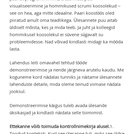
visualiseerimine ja hommikused scrumi koosolekud –
see on hea, aga mitte ideaalne. Paari koostöös oled
piiratud ainult oma teadlikega. Ülesannete puu aitab
üldiselt mõista, kes ja mida teeb. Ja juht ja kolleegid
hommikusel koosolekul ei süvene sügavalt su
probleemidesse. Nad võivad kindlasti midagi ka mööda
lasta.
Lahendus leiti omavahel tehtud tööde
demonstreerimise ja nende järgneva arutelu kaudu. Me
koguneme kord nädalas tunniks ja näitame ülesannete
lahenduste detaile, mida oleme teinud viimase nädala
jooksul.
Demonstreerimise käigus tuleb avada ülesande
üksikasjad ja kindlasti näidata selle toimimist.
Ettekanne võib toimuda kontrollnimekirja alusel.
1.
Toodud konteksti. Kust see ülesanne tuli, miks see üldse