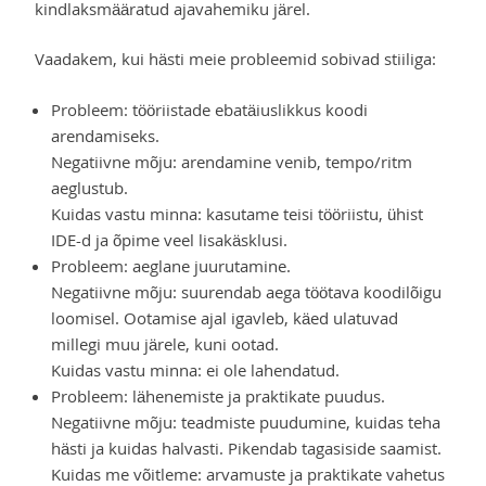
kindlaksmääratud ajavahemiku järel.
Vaadakem, kui hästi meie probleemid sobivad stiiliga:
Probleem: tööriistade ebatäiuslikkus koodi
arendamiseks.
Negatiivne mõju: arendamine venib, tempo/ritm
aeglustub.
Kuidas vastu minna: kasutame teisi tööriistu, ühist
IDE-d ja õpime veel lisakäsklusi.
Probleem: aeglane juurutamine.
Negatiivne mõju: suurendab aega töötava koodilõigu
loomisel. Ootamise ajal igavleb, käed ulatuvad
millegi muu järele, kuni ootad.
Kuidas vastu minna: ei ole lahendatud.
Probleem: lähenemiste ja praktikate puudus.
Negatiivne mõju: teadmiste puudumine, kuidas teha
hästi ja kuidas halvasti. Pikendab tagasiside saamist.
Kuidas me võitleme: arvamuste ja praktikate vahetus