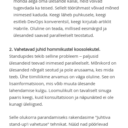
mõnda aega oma ülesande kallal, neid võivad
tugevdada ka teised. Sellelt töörühmast võivad mõned
inimesed kaduda. Keegi läheb puhkusele, keegi
esitleb DevOps konverentsil, keegi kirjutab artiklit
Habrile. Oluline on teada, millised eesmärgid ja
ülesanded saavad paralleelselt teostatud.
2. Vahetavad juhid hommikustel koosolekutel.
Standupides tekib selline probleem – paljusid
ülesandeid teevad inimesed paralleelselt. Mõnikord on
ülesanded nõrgalt seotud ja pole arusaama, kes mida
teeb. Ühe tiimiliikme arvamus on väga oluline. See on
lisainformatsioon, mis võib muuta ülesande
lahendamise kulgu. Loomulikult on tavaliselt sinuga
paaris keegi, kuid konsultatsioon ja näpunäited ei ole
kunagi üleliigsed.
Selle olukorra parandamiseks rakendasime "Juhtiva
stand-up'i vahetuse" tehnikat. Nüüd nad pöörlevad