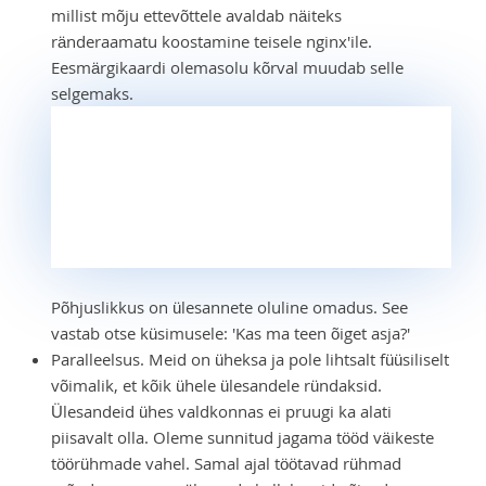
millist mõju ettevõttele avaldab näiteks
ränderaamatu koostamine teisele nginx'ile.
Eesmärgikaardi olemasolu kõrval muudab selle
selgemaks.
Põhjuslikkus on ülesannete oluline omadus. See
vastab otse küsimusele: 'Kas ma teen õiget asja?'
Paralleelsus. Meid on üheksa ja pole lihtsalt füüsiliselt
võimalik, et kõik ühele ülesandele ründaksid.
Ülesandeid ühes valdkonnas ei pruugi ka alati
piisavalt olla. Oleme sunnitud jagama tööd väikeste
töörühmade vahel. Samal ajal töötavad rühmad