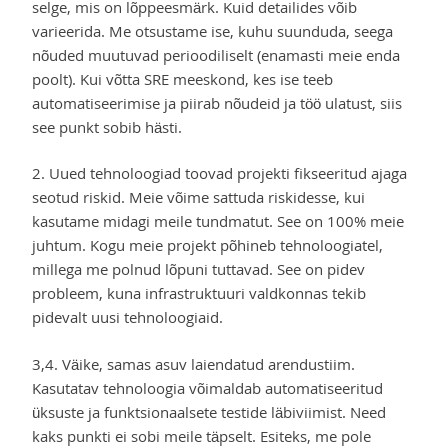
selge, mis on lõppeesmärk. Kuid detailides võib
varieerida. Me otsustame ise, kuhu suunduda, seega
nõuded muutuvad perioodiliselt (enamasti meie enda
poolt). Kui võtta SRE meeskond, kes ise teeb
automatiseerimise ja piirab nõudeid ja töö ulatust, siis
see punkt sobib hästi.
2. Uued tehnoloogiad toovad projekti fikseeritud ajaga
seotud riskid. Meie võime sattuda riskidesse, kui
kasutame midagi meile tundmatut. See on 100% meie
juhtum. Kogu meie projekt põhineb tehnoloogiatel,
millega me polnud lõpuni tuttavad. See on pidev
probleem, kuna infrastruktuuri valdkonnas tekib
pidevalt uusi tehnoloogiaid.
3,4. Väike, samas asuv laiendatud arendustiim.
Kasutatav tehnoloogia võimaldab automatiseeritud
üksuste ja funktsionaalsete testide läbiviimist. Need
kaks punkti ei sobi meile täpselt. Esiteks, me pole