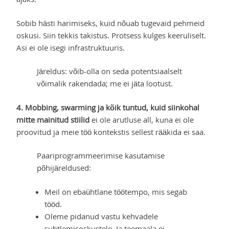
Sobib hästi harimiseks, kuid nõuab tugevaid pehmeid
oskusi. Siin tekkis takistus. Protsess kulges keeruliselt.
Asi ei ole isegi infrastruktuuris.
Järeldus: võib-olla on seda potentsiaalselt
võimalik rakendada; me ei jäta lootust.
4. Mobbing, swarming ja kõik tuntud, kuid siinkohal
mitte mainitud stiilid
ei ole arutluse all, kuna ei ole
proovitud ja meie töö kontekstis sellest rääkida ei saa.
Paariprogrammeerimise kasutamise
põhijäreldused:
Meil on ebaühtlane töötempo, mis segab
tööd.
Oleme pidanud vastu kehvadele
suhtlemisoskustele. Ja teemaala ei