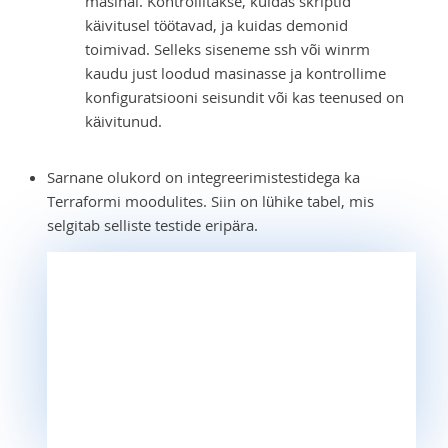
masinal. Kontrollitakse, kuidas skriptid
käivitusel töötavad, ja kuidas demonid
toimivad. Selleks siseneme ssh või winrm
kaudu just loodud masinasse ja kontrollime
konfiguratsiooni seisundit või kas teenused on
käivitunud.
Sarnane olukord on integreerimistestidega ka
Terraformi moodulites. Siin on lühike tabel, mis
selgitab selliste testide eripära.