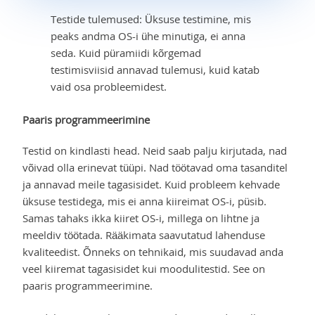
Testide tulemused: Üksuse testimine, mis
peaks andma OS-i ühe minutiga, ei anna
seda. Kuid püramiidi kõrgemad
testimisviisid annavad tulemusi, kuid katab
vaid osa probleemidest.
Paaris programmeerimine
Testid on kindlasti head. Neid saab palju kirjutada, nad
võivad olla erinevat tüüpi. Nad töötavad oma tasanditel
ja annavad meile tagasisidet. Kuid probleem kehvade
üksuse testidega, mis ei anna kiireimat OS-i, püsib.
Samas tahaks ikka kiiret OS-i, millega on lihtne ja
meeldiv töötada. Rääkimata saavutatud lahenduse
kvaliteedist. Õnneks on tehnikaid, mis suudavad anda
veel kiiremat tagasisidet kui moodulitestid. See on
paaris programmeerimine.