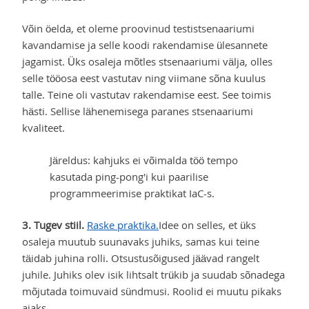
Võin öelda, et oleme proovinud testistsenaariumi
kavandamise ja selle koodi rakendamise ülesannete
jagamist. Üks osaleja mõtles stsenaariumi välja, olles
selle tööosa eest vastutav ning viimane sõna kuulus
talle. Teine oli vastutav rakendamise eest. See toimis
hästi. Sellise lähenemisega paranes stsenaariumi
kvaliteet.
Järeldus: kahjuks ei võimalda töö tempo
kasutada ping-pong'i kui paarilise
programmeerimise praktikat IaC-s.
3. Tugev stiil.
Raske praktika.
Idee on selles, et üks
osaleja muutub suunavaks juhiks, samas kui teine
täidab juhina rolli. Otsustusõigused jäävad rangelt
juhile. Juhiks olev isik lihtsalt trükib ja suudab sõnadega
mõjutada toimuvaid sündmusi. Roolid ei muutu pikaks
ajaks.