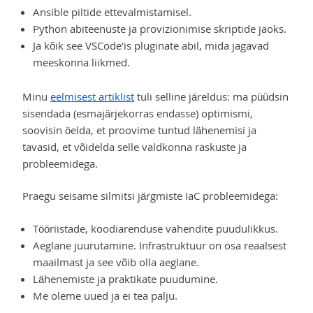
Ansible piltide ettevalmistamisel.
Python abiteenuste ja provizionimise skriptide jaoks.
Ja kõik see VSCode'is pluginate abil, mida jagavad
meeskonna liikmed.
Minu
eelmisest artiklist
tuli selline järeldus: ma püüdsin
sisendada (esmajärjekorras endasse) optimismi,
soovisin öelda, et proovime tuntud lähenemisi ja
tavasid, et võidelda selle valdkonna raskuste ja
probleemidega.
Praegu seisame silmitsi järgmiste IaC probleemidega:
Tööriistade, koodiarenduse vahendite puudulikkus.
Aeglane juurutamine. Infrastruktuur on osa reaalsest
maailmast ja see võib olla aeglane.
Lähenemiste ja praktikate puudumine.
Me oleme uued ja ei tea palju.