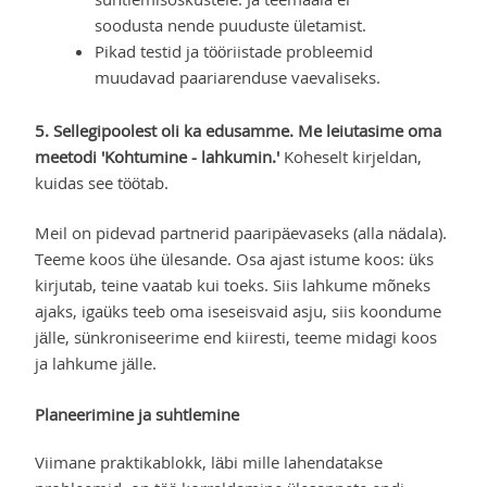
soodusta nende puuduste ületamist.
Pikad testid ja tööriistade probleemid
muudavad paariarenduse vaevaliseks.
5. Sellegipoolest oli ka edusamme. Me leiutasime oma
meetodi 'Kohtumine - lahkumin.'
Koheselt kirjeldan,
kuidas see töötab.
Meil on pidevad partnerid paaripäevaseks (alla nädala).
Teeme koos ühe ülesande. Osa ajast istume koos: üks
kirjutab, teine vaatab kui toeks. Siis lahkume mõneks
ajaks, igaüks teeb oma iseseisvaid asju, siis koondume
jälle, sünkroniseerime end kiiresti, teeme midagi koos
ja lahkume jälle.
Planeerimine ja suhtlemine
Viimane praktikablokk, läbi mille lahendatakse