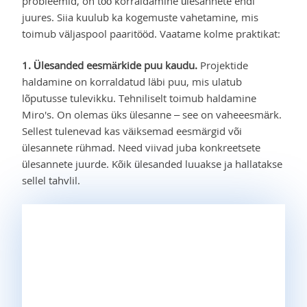
probleemid, on töö korraldamine ülesannete endi
juures. Siia kuulub ka kogemuste vahetamine, mis
toimub väljaspool paaritööd. Vaatame kolme praktikat:
1. Ülesanded eesmärkide puu kaudu.
Projektide
haldamine on korraldatud läbi puu, mis ulatub
lõputusse tulevikku. Tehniliselt toimub haldamine
Miro's. On olemas üks ülesanne – see on vaheeesmärk.
Sellest tulenevad kas väiksemad eesmärgid või
ülesannete rühmad. Need viivad juba konkreetsete
ülesannete juurde. Kõik ülesanded luuakse ja hallatakse
sellel tahvlil.