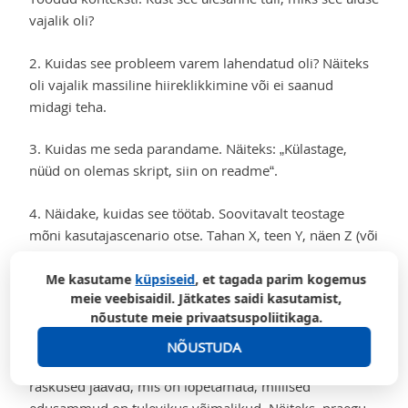
vajalik oli?
2. Kuidas see probleem varem lahendatud oli? Näiteks
oli vajalik massiline hiireklikkimine või ei saanud
midagi teha.
3. Kuidas me seda parandame. Näiteks: „Külastage,
nüüd on olemas skript, siin on readme“.
4. Näidake, kuidas see töötab. Soovitavalt teostage
mõni kasutajascenario otse. Tahan X, teen Y, näen Z (või
Y). Näiteks, deployin NGINX, kontrollin URL-i, saan 200
OK. Kui tegevus kestab kaua, valmistage see ette
Me kasutame
küpsiseid
, et tagada parim kogemus
meie veebisaidil. Jätkates saidi kasutamist,
eelnevalt, et hiljem näidata. Soovitav on, et tund aega
nõustute meie privaatsuspoliitikaga.
enne demot eriti ei katki läheks, kui see on õrn.
NÕUSTUDA
5. Selgitage, kui edukalt probleem lahendati, millised
raskused jäävad, mis on lõpetamata, millised