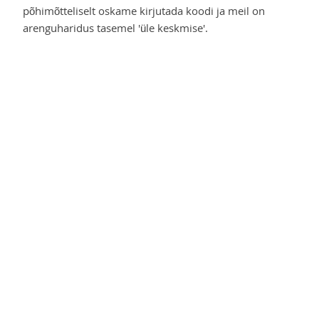
põhimõtteliselt oskame kirjutada koodi ja meil on
arenguharidus tasemel 'üle keskmise'.