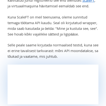
käivitatud juhul registreerib see end teenuses
ScaleFT
,
ja virtuaalmaquina hävitamisel eemaldab see end.
Kuna ScaleFT on meil teenusena, oleme sunnitud
temaga töötama API kaudu. Seal oli kirjutatud wrapper,
mida saab kasutada ja öelda: "Mine ja kustuta see, see".
See hoiab kõiki vajalikke sätteid ja ligipääse.
Selle peale saame kirjutada normaalsed testid, kuna see
ei erine tavalisest tarkvarast: mõni API moondatakse, sa
tõukad ja vaatame, mis juhtub.