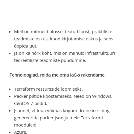
Meil on mitmeid plusse: teatud taust, praktiliste
teadmiste oskus, koodikirjutamise oskus ja soov
õppida uut.
Ja on ka nõrk koht, mis on miinus: infrastruktuuri
teoreetiliste teadmiste puudumine.
Tehnoloogiad, mida me oma IaC-s rakendame.
Terraform ressursside loomiseks.
Packer piltide koostamiseks. Need on Windows,
CentOS 7 pildid.
Jsonnet, et luua võimas kogum drone.io-s ning
genereerida packer json ja meie Terraformi
mooduleid.
Azure.