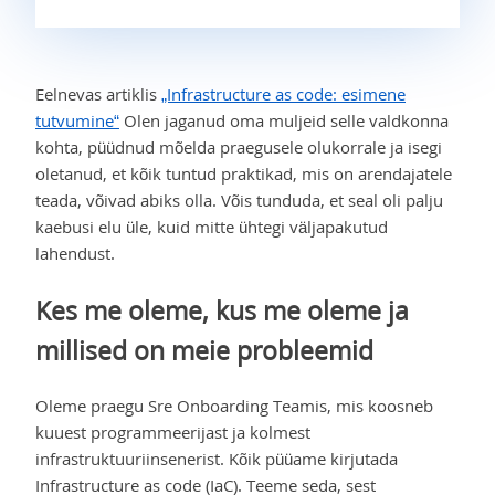
Eelnevas artiklis
„Infrastructure as code: esimene
tutvumine“
Olen jaganud oma muljeid selle valdkonna
kohta, püüdnud mõelda praegusele olukorrale ja isegi
oletanud, et kõik tuntud praktikad, mis on arendajatele
teada, võivad abiks olla. Võis tunduda, et seal oli palju
kaebusi elu üle, kuid mitte ühtegi väljapakutud
lahendust.
Kes me oleme, kus me oleme ja
millised on meie probleemid
Oleme praegu Sre Onboarding Teamis, mis koosneb
kuuest programmeerijast ja kolmest
infrastruktuuriinsenerist. Kõik püüame kirjutada
Infrastructure as code (IaC). Teeme seda, sest