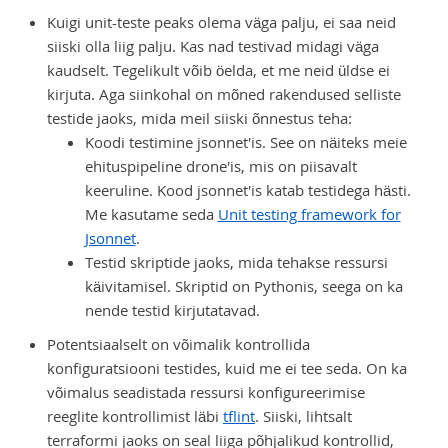
Kuigi unit-teste peaks olema väga palju, ei saa neid
siiski olla liig palju. Kas nad testivad midagi väga
kaudselt. Tegelikult võib öelda, et me neid üldse ei
kirjuta. Aga siinkohal on mõned rakendused selliste
testide jaoks, mida meil siiski õnnestus teha:
Koodi testimine jsonnet'is. See on näiteks meie
ehituspipeline drone'is, mis on piisavalt
keeruline. Kood jsonnet'is katab testidega hästi.
Me kasutame seda
Unit testing framework for
Jsonnet
.
Testid skriptide jaoks, mida tehakse ressursi
käivitamisel. Skriptid on Pythonis, seega on ka
nende testid kirjutatavad.
Potentsiaalselt on võimalik kontrollida
konfiguratsiooni testides, kuid me ei tee seda. On ka
võimalus seadistada ressursi konfigureerimise
reeglite kontrollimist läbi
tflint
. Siiski, lihtsalt
terraformi jaoks on seal liiga põhjalikud kontrollid,