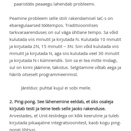
paaristöös peaaegu lahendab probleemi.
Peamine probleem selle stiili rakendamisel IaC-s on
ebaregulaarsed töötempos. Traditsioonilises
tarkvaraarenduses on sul väga ühtlane tempo. Sa võid
kulutada viis minutit ja kirjutada N. Kulutada 10 minutit
ja kirjutada 2N, 15 minutit – 3N. Siin võid kulutada viis
minutit ja kirjutada N, aga siis kulutada veel 30 minutit
ja kirjutada N-i kümnendik. Siin sa ei tea mitte midagi,
sul on kinni jäämine, takistus. Selgitamine võtab aega ja
häirib otseselt programmeerimist.
Järeldus: puhtal kujul ei sobi meile.
2. Ping-pong. See lähenemine eeldab, et üks osaleja
kirjutab testi ja teine teeb selle jaoks rakenduse.
Arvestades, et Unit-testidega on kõik keeruline ja tuleb
kirjutada pikaajaline integratsioonitest, kaob kogu ping-
pongi lihtsus.