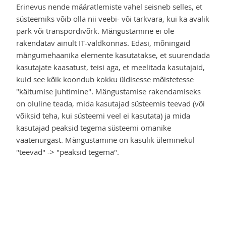
Erinevus nende määratlemiste vahel seisneb selles, et
süsteemiks võib olla nii veebi- või tarkvara, kui ka avalik
park või transpordivõrk. Mängustamine ei ole
rakendatav ainult IT-valdkonnas. Edasi, mõningaid
mängumehaanika elemente kasutatakse, et suurendada
kasutajate kaasatust, teisi aga, et meelitada kasutajaid,
kuid see kõik koondub kokku üldisesse mõistetesse
"käitumise juhtimine". Mängustamise rakendamiseks
on oluline teada, mida kasutajad süsteemis teevad (või
võiksid teha, kui süsteemi veel ei kasutata) ja mida
kasutajad peaksid tegema süsteemi omanike
vaatenurgast. Mängustamine on kasulik üleminekul
"teevad" -> "peaksid tegema".