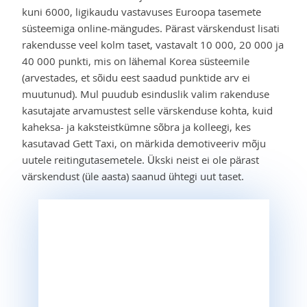
kuni 6000, ligikaudu vastavuses Euroopa tasemete
süsteemiga online-mängudes. Pärast värskendust lisati
rakendusse veel kolm taset, vastavalt 10 000, 20 000 ja
40 000 punkti, mis on lähemal Korea süsteemile
(arvestades, et sõidu eest saadud punktide arv ei
muutunud). Mul puudub esinduslik valim rakenduse
kasutajate arvamustest selle värskenduse kohta, kuid
kaheksa- ja kaksteistkümne sõbra ja kolleegi, kes
kasutavad Gett Taxi, on märkida demotiveeriv mõju
uutele reitingutasemetele. Ükski neist ei ole pärast
värskendust (üle aasta) saanud ühtegi uut taset.