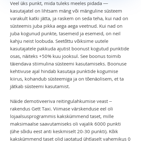
Veel üks punkt, mida tuleks meeles pidada —
kasutajatel on lihtsam mäng või mänguline süsteem
varakult katki jätta, ja raskem on seda teha, kui nad on
süsteemis juba pikka aega aega veetnud. Kui nad on
juba kogunud punkte, tasemeid ja esemeid, on neil
kahju neist loobuda. Seetõttu võiksime uutele
kasutajatele pakkuda ajutist boonust kogutud punktide
osas, näiteks +50% kuu jooksul. See boonus toimib
täiendava stiimulina süsteemi kasutamiseks. Boonuse
kehtivuse ajal hindab kasutaja punktide kogumise
kiirus, kohandub süsteemiga ja on tõenäolisem, et ta
jätkab süsteemi kasutamist.
Näide demotiveeriva reitingulahkumise veast –
rakendus Gett Taxi. Viimase värskenduse eel oli
lojaalsusprogrammis kakskümmend taset, mille
maksimaalse saavutamiseks oli vajalik 6000 punkti
(ühe sõidu eest anti keskmiselt 20-30 punkti). Kõik
kakskümmend taset olid jaotatud ühtlaselt vahemikus 0