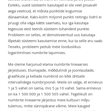
Esiteks, uued süsteemi kasutajad ei ole veel piisavalt
aega veetnud, et mõista punktide kogumise
dünaamikat. Kaks-kolm miljonit punkti reitingu liidril ei
pruugi olla väga kätte saamatu, kui iga kasutaja
tegevuse eest teenib süsteem tuhandeid punkte.
Probleem on selles, et demotiveeritud uus kasutaja
lõpetab süsteemi kasutamise enne, kui ta selle aru saab.
Teiseks, probleem peitub meie looduslikus
logaritmilises numbrite tajumises.
Me oleme harjunud elama numbrite lineaarses
järjestuses. Elumajade, mõõdulindi ja joonlaudade,
graafikute ja kellade numbrid on kõik ühtsete
intervallidega numbrijoonel. Meile on selge, et erinevus
1 ja 5 vahel on sama, mis 5 ja 10 vahel. Sama erinevus
on ka 1 500 000 ja 1 500 505 vahel. Tegelikult on
numbrite lineaarne järjestus meie kultuuri mõju
tulemus, mitte sünnipärane võime. Meie kauged