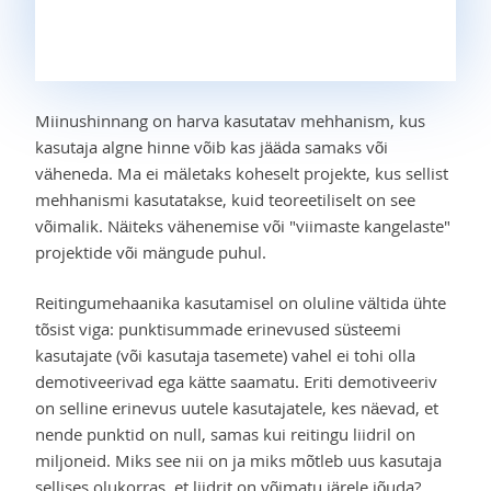
Miinushinnang on harva kasutatav mehhanism, kus
kasutaja algne hinne võib kas jääda samaks või
väheneda. Ma ei mäletaks koheselt projekte, kus sellist
mehhanismi kasutatakse, kuid teoreetiliselt on see
võimalik. Näiteks vähenemise või "viimaste kangelaste"
projektide või mängude puhul.
Reitingumehaanika kasutamisel on oluline vältida ühte
tõsist viga: punktisummade erinevused süsteemi
kasutajate (või kasutaja tasemete) vahel ei tohi olla
demotiveerivad ega kätte saamatu. Eriti demotiveeriv
on selline erinevus uutele kasutajatele, kes näevad, et
nende punktid on null, samas kui reitingu liidril on
miljoneid. Miks see nii on ja miks mõtleb uus kasutaja
sellises olukorras, et liidrit on võimatu järele jõuda?