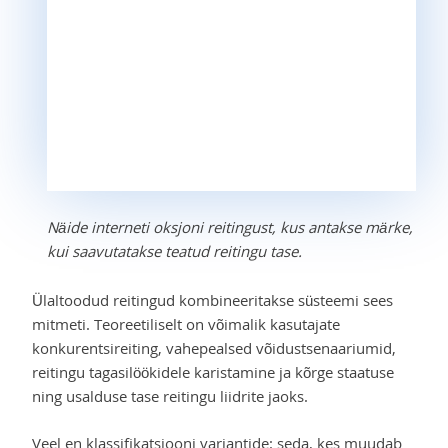
Näide interneti oksjoni reitingust, kus antakse märke,
kui saavutatakse teatud reitingu tase.
Ülaltoodud reitingud kombineeritakse süsteemi sees
mitmeti. Teoreetiliselt on võimalik kasutajate
konkurentsireiting, vahepealsed võidustsenaariumid,
reitingu tagasilöökidele karistamine ja kõrge staatuse
ning usalduse tase reitingu liidrite jaoks.
Veel en klassifikatsiooni variantide: seda, kes muudab