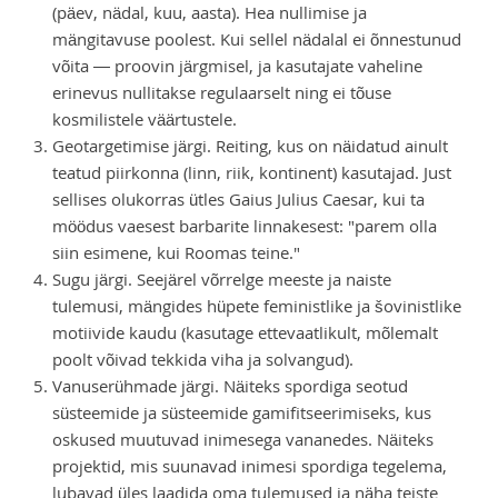
(päev, nädal, kuu, aasta). Hea nullimise ja
mängitavuse poolest. Kui sellel nädalal ei õnnestunud
võita — proovin järgmisel, ja kasutajate vaheline
erinevus nullitakse regulaarselt ning ei tõuse
kosmilistele väärtustele.
Geotargetimise järgi. Reiting, kus on näidatud ainult
teatud piirkonna (linn, riik, kontinent) kasutajad. Just
sellises olukorras ütles Gaius Julius Caesar, kui ta
möödus vaesest barbarite linnakesest: "parem olla
siin esimene, kui Roomas teine."
Sugu järgi. Seejärel võrrelge meeste ja naiste
tulemusi, mängides hüpete feministlike ja šovinistlike
motiivide kaudu (kasutage ettevaatlikult, mõlemalt
poolt võivad tekkida viha ja solvangud).
Vanuserühmade järgi. Näiteks spordiga seotud
süsteemide ja süsteemide gamifitseerimiseks, kus
oskused muutuvad inimesega vananedes. Näiteks
projektid, mis suunavad inimesi spordiga tegelema,
lubavad üles laadida oma tulemused ja näha teiste