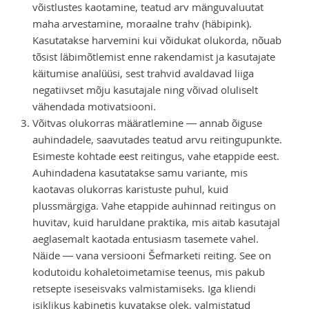
võistlustes kaotamine, teatud arv mänguvaluutat
maha arvestamine, moraalne trahv (häbipink).
Kasutatakse harvemini kui võidukat olukorda, nõuab
tõsist läbimõtlemist enne rakendamist ja kasutajate
käitumise analüüsi, sest trahvid avaldavad liiga
negatiivset mõju kasutajale ning võivad oluliselt
vähendada motivatsiooni.
Võitvas olukorras määratlemine — annab õiguse
auhindadele, saavutades teatud arvu reitingupunkte.
Esimeste kohtade eest reitingus, vahe etappide eest.
Auhindadena kasutatakse samu variante, mis
kaotavas olukorras karistuste puhul, kuid
plussmärgiga. Vahe etappide auhinnad reitingus on
huvitav, kuid haruldane praktika, mis aitab kasutajal
aeglasemalt kaotada entusiasm tasemete vahel.
Näide — vana versiooni Šefmarketi reiting. See on
kodutoidu kohaletoimetamise teenus, mis pakub
retsepte iseseisvaks valmistamiseks. Iga kliendi
isiklikus kabinetis kuvatakse olek, valmistatud