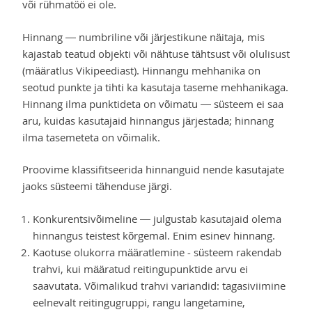
või rühmatöö ei ole.
Hinnang — numbriline või järjestikune näitaja, mis
kajastab teatud objekti või nähtuse tähtsust või olulisust
(määratlus Vikipeediast). Hinnangu mehhanika on
seotud punkte ja tihti ka kasutaja taseme mehhanikaga.
Hinnang ilma punktideta on võimatu — süsteem ei saa
aru, kuidas kasutajaid hinnangus järjestada; hinnang
ilma tasemeteta on võimalik.
Proovime klassifitseerida hinnanguid nende kasutajate
jaoks süsteemi tähenduse järgi.
Konkurentsivõimeline — julgustab kasutajaid olema
hinnangus teistest kõrgemal. Enim esinev hinnang.
Kaotuse olukorra määratlemine - süsteem rakendab
trahvi, kui määratud reitingupunktide arvu ei
saavutata. Võimalikud trahvi variandid: tagasiviimine
eelnevalt reitingugruppi, rangu langetamine,