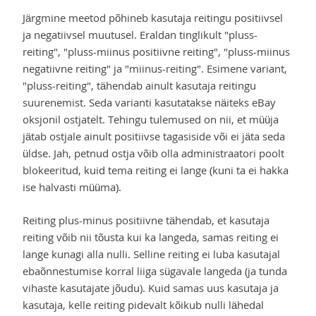
Järgmine meetod põhineb kasutaja reitingu positiivsel
ja negatiivsel muutusel. Eraldan tinglikult "pluss-
reiting", "pluss-miinus positiivne reiting", "pluss-miinus
negatiivne reiting" ja "miinus-reiting". Esimene variant,
"pluss-reiting", tähendab ainult kasutaja reitingu
suurenemist. Seda varianti kasutatakse näiteks eBay
oksjonil ostjatelt. Tehingu tulemused on nii, et müüja
jätab ostjale ainult positiivse tagasiside või ei jäta seda
üldse. Jah, petnud ostja võib olla administraatori poolt
blokeeritud, kuid tema reiting ei lange (kuni ta ei hakka
ise halvasti müüma).
Reiting plus-minus positiivne tähendab, et kasutaja
reiting võib nii tõusta kui ka langeda, samas reiting ei
lange kunagi alla nulli. Selline reiting ei luba kasutajal
ebaõnnestumise korral liiga sügavale langeda (ja tunda
vihaste kasutajate jõudu). Kuid samas uus kasutaja ja
kasutaja, kelle reiting pidevalt kõikub nulli lähedal