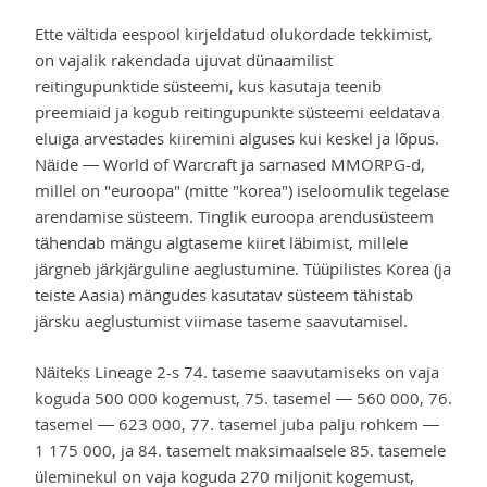
Ette vältida eespool kirjeldatud olukordade tekkimist,
on vajalik rakendada ujuvat dünaamilist
reitingupunktide süsteemi, kus kasutaja teenib
preemiaid ja kogub reitingupunkte süsteemi eeldatava
eluiga arvestades kiiremini alguses kui keskel ja lõpus.
Näide — World of Warcraft ja sarnased MMORPG-d,
millel on "euroopa" (mitte "korea") iseloomulik tegelase
arendamise süsteem. Tinglik euroopa arendusüsteem
tähendab mängu algtaseme kiiret läbimist, millele
järgneb järkjärguline aeglustumine. Tüüpilistes Korea (ja
teiste Aasia) mängudes kasutatav süsteem tähistab
järsku aeglustumist viimase taseme saavutamisel.
Näiteks Lineage 2-s 74. taseme saavutamiseks on vaja
koguda 500 000 kogemust, 75. tasemel — 560 000, 76.
tasemel — 623 000, 77. tasemel juba palju rohkem —
1 175 000, ja 84. tasemelt maksimaalsele 85. tasemele
üleminekul on vaja koguda 270 miljonit kogemust,