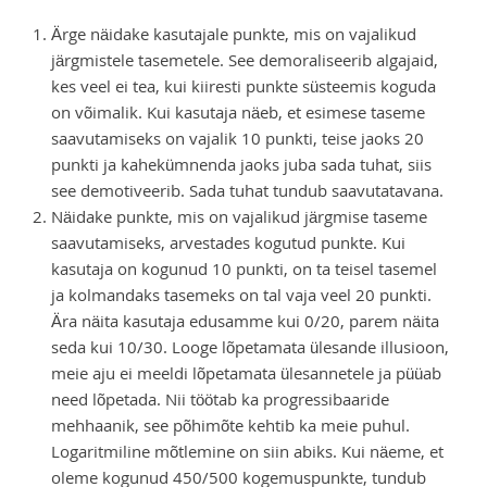
Ärge näidake kasutajale punkte, mis on vajalikud
järgmistele tasemetele. See demoraliseerib algajaid,
kes veel ei tea, kui kiiresti punkte süsteemis koguda
on võimalik. Kui kasutaja näeb, et esimese taseme
saavutamiseks on vajalik 10 punkti, teise jaoks 20
punkti ja kahekümnenda jaoks juba sada tuhat, siis
see demotiveerib. Sada tuhat tundub saavutatavana.
Näidake punkte, mis on vajalikud järgmise taseme
saavutamiseks, arvestades kogutud punkte. Kui
kasutaja on kogunud 10 punkti, on ta teisel tasemel
ja kolmandaks tasemeks on tal vaja veel 20 punkti.
Ära näita kasutaja edusamme kui 0/20, parem näita
seda kui 10/30. Looge lõpetamata ülesande illusioon,
meie aju ei meeldi lõpetamata ülesannetele ja püüab
need lõpetada. Nii töötab ka progressibaaride
mehhaanik, see põhimõte kehtib ka meie puhul.
Logaritmiline mõtlemine on siin abiks. Kui näeme, et
oleme kogunud 450/500 kogemuspunkte, tundub