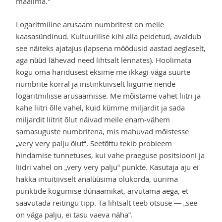
maailma."
Logaritmiline arusaam numbritest on meile
kaasasündinud. Kultuurilise kihi alla peidetud, avaldub
see näiteks ajatajus (lapsena möödusid aastad aeglaselt,
aga nüüd lähevad need lihtsalt lennates). Hoolimata
kogu oma haridusest eksime me ikkagi väga suurte
numbrite korral ja instinktiivselt liigume nende
logaritmilisse arusaamisse. Me mõistame vahet liitri ja
kahe liitri õlle vahel, kuid kümme miljardit ja sada
miljardit liitrit õlut näivad meile enam-vähem
samasuguste numbritena, mis mahuvad mõistesse
„very very palju õlut“. Seetõttu tekib probleem
hindamise tunnetuses, kui vahe praeguse positsiooni ja
liidri vahel on „very very palju“ punkte. Kasutaja aju ei
hakka intuitiivselt analüüsima olukorda, uurima
punktide kogumise dünaamikat, arvutama aega, et
saavutada reitingu tipp. Ta lihtsalt teeb otsuse — „see
on väga palju, ei tasu vaeva näha“.