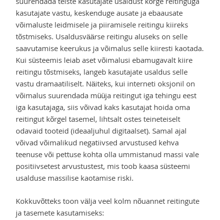
suurendada teiste kasutajate usaldust kõrge reitinguga
kasutajate vastu, keskenduge ausate ja ebaausate
võimaluste leidmisele ja piiramisele reitingu kiireks
tõstmiseks. Usaldusväärse reitingu aluseks on selle
saavutamise keerukus ja võimalus selle kiiresti kaotada.
Kui süsteemis leiab aset võimalusi ebamugavalt kiire
reitingu tõstmiseks, langeb kasutajate usaldus selle
vastu dramaatiliselt. Näiteks, kui interneti oksjonil on
võimalus suurendada müüja reitingut iga tehingu eest
iga kasutajaga, siis võivad kaks kasutajat hoida oma
reitingut kõrgel tasemel, lihtsalt ostes teineteiselt
odavaid tooteid (ideaaljuhul digitaalset). Samal ajal
võivad võimalikud negatiivsed arvustused kehva
teenuse või pettuse kohta olla ummistanud massi vale
positiivsetest arvustustest, mis toob kaasa süsteemi
usalduse massilise kaotamise riski.
Kokkuvõtteks toon välja veel kolm nõuannet reitingute
ja tasemete kasutamiseks: