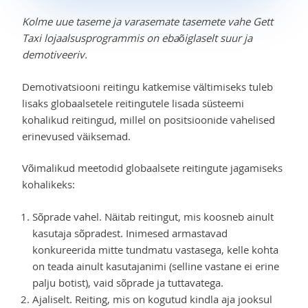
Kolme uue taseme ja varasemate tasemete vahe Gett
Taxi lojaalsusprogrammis on ebaõiglaselt suur ja
demotiveeriv.
Demotivatsiooni reitingu katkemise vältimiseks tuleb
lisaks globaalsetele reitingutele lisada süsteemi
kohalikud reitingud, millel on positsioonide vahelised
erinevused väiksemad.
Võimalikud meetodid globaalsete reitingute jagamiseks
kohalikeks:
Sõprade vahel. Näitab reitingut, mis koosneb ainult
kasutaja sõpradest. Inimesed armastavad
konkureerida mitte tundmatu vastasega, kelle kohta
on teada ainult kasutajanimi (selline vastane ei erine
palju botist), vaid sõprade ja tuttavatega.
Ajaliselt. Reiting, mis on kogutud kindla aja jooksul