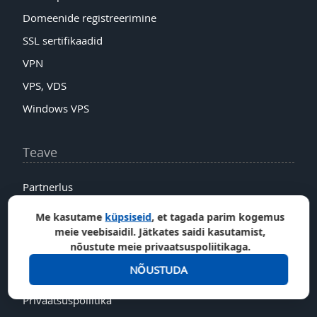
Domeenide registreerimine
SSL sertifikaadid
VPN
VPS, VDS
Windows VPS
Teave
Partnerlus
Partnerite boonused
Me kasutame
küpsiseid
, et tagada parim kogemus
meie veebisaidil. Jätkates saidi kasutamist,
Teadmusbaas
nõustute meie privaatsuspoliitikaga.
Meie ettevõttest
NÕUSTUDA
Teenuse tingimused
Privaatsuspoliitika