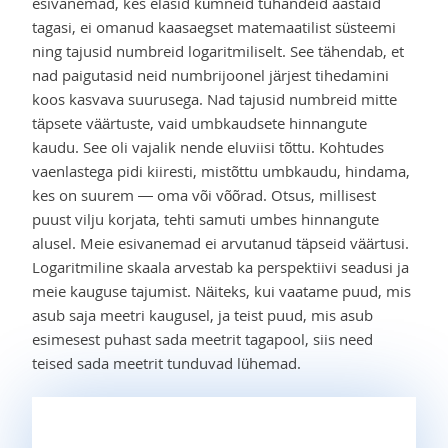
esivanemad, kes elasid kümneid tuhandeid aastaid
tagasi, ei omanud kaasaegset matemaatilist süsteemi
ning tajusid numbreid logaritmiliselt. See tähendab, et
nad paigutasid neid numbrijoonel järjest tihedamini
koos kasvava suurusega. Nad tajusid numbreid mitte
täpsete väärtuste, vaid umbkaudsete hinnangute
kaudu. See oli vajalik nende eluviisi tõttu. Kohtudes
vaenlastega pidi kiiresti, mistõttu umbkaudu, hindama,
kes on suurem — oma või võõrad. Otsus, millisest
puust vilju korjata, tehti samuti umbes hinnangute
alusel. Meie esivanemad ei arvutanud täpseid väärtusi.
Logaritmiline skaala arvestab ka perspektiivi seadusi ja
meie kauguse tajumist. Näiteks, kui vaatame puud, mis
asub saja meetri kaugusel, ja teist puud, mis asub
esimesest puhast sada meetrit tagapool, siis need
teised sada meetrit tunduvad lühemad.