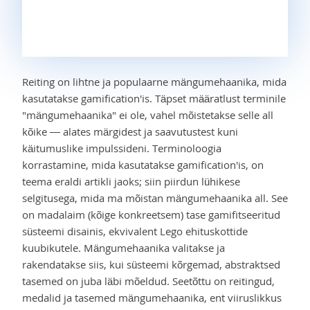
Reiting on lihtne ja populaarne mängumehaanika, mida
kasutatakse gamification'is. Täpset määratlust terminile
"mängumehaanika" ei ole, vahel mõistetakse selle all
kõike — alates märgidest ja saavutustest kuni
käitumuslike impulssideni. Terminoloogia
korrastamine, mida kasutatakse gamification'is, on
teema eraldi artikli jaoks; siin piirdun lühikese
selgitusega, mida ma mõistan mängumehaanika all. See
on madalaim (kõige konkreetsem) tase gamifitseeritud
süsteemi disainis, ekvivalent Lego ehituskottide
kuubikutele. Mängumehaanika valitakse ja
rakendatakse siis, kui süsteemi kõrgemad, abstraktsed
tasemed on juba läbi mõeldud. Seetõttu on reitingud,
medalid ja tasemed mängumehaanika, ent viiruslikkus