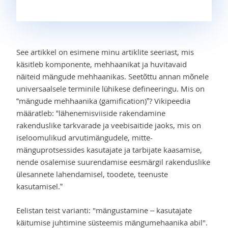
See artikkel on esimene minu artiklite seeriast, mis
käsitleb komponente, mehhaanikat ja huvitavaid
näiteid mängude mehhaanikas. Seetõttu annan mõnele
universaalsele terminile lühikese defineeringu. Mis on
“mängude mehhaanika (gamification)”? Vikipeedia
määratleb: “lähenemisviiside rakendamine
rakenduslike tarkvarade ja veebisaitide jaoks, mis on
iseloomulikud arvutimängudele, mitte-
mänguprotsessides kasutajate ja tarbijate kaasamise,
nende osalemise suurendamise eesmärgil rakenduslike
ülesannete lahendamisel, toodete, teenuste
kasutamisel.”
Eelistan teist varianti: "mängustamine – kasutajate
käitumise juhtimine süsteemis mängumehaanika abil".