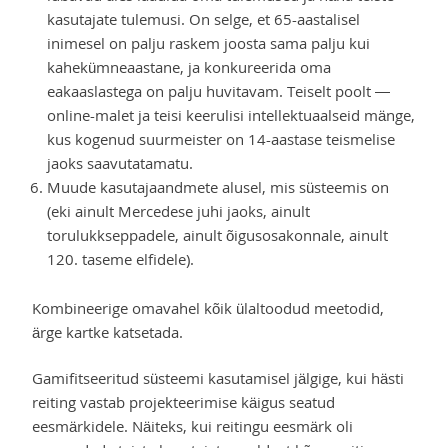
kasutajate tulemusi. On selge, et 65-aastalisel
inimesel on palju raskem joosta sama palju kui
kahekümneaastane, ja konkureerida oma
eakaaslastega on palju huvitavam. Teiselt poolt —
online-malet ja teisi keerulisi intellektuaalseid mänge,
kus kogenud suurmeister on 14-aastase teismelise
jaoks saavutatamatu.
Muude kasutajaandmete alusel, mis süsteemis on
(eki ainult Mercedese juhi jaoks, ainult
torulukkseppadele, ainult õigusosakonnale, ainult
120. taseme elfidele).
Kombineerige omavahel kõik ülaltoodud meetodid,
ärge kartke katsetada.
Gamifitseeritud süsteemi kasutamisel jälgige, kui hästi
reiting vastab projekteerimise käigus seatud
eesmärkidele. Näiteks, kui reitingu eesmärk oli