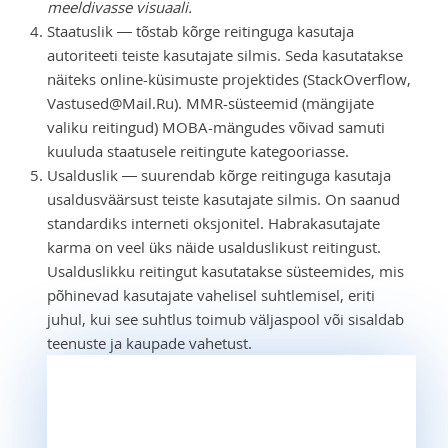
meeldivasse visuaali.
Staatuslik — tõstab kõrge reitinguga kasutaja
autoriteeti teiste kasutajate silmis. Seda kasutatakse
näiteks online-küsimuste projektides (StackOverflow,
Vastused@Mail.Ru). MMR-süsteemid (mängijate
valiku reitingud) MOBA-mängudes võivad samuti
kuuluda staatusele reitingute kategooriasse.
Usalduslik — suurendab kõrge reitinguga kasutaja
usaldusväärsust teiste kasutajate silmis. On saanud
standardiks interneti oksjonitel. Habrakasutajate
karma on veel üks näide usalduslikust reitingust.
Usalduslikku reitingut kasutatakse süsteemides, mis
põhinevad kasutajate vahelisel suhtlemisel, eriti
juhul, kui see suhtlus toimub väljaspool või sisaldab
teenuste ja kaupade vahetust.