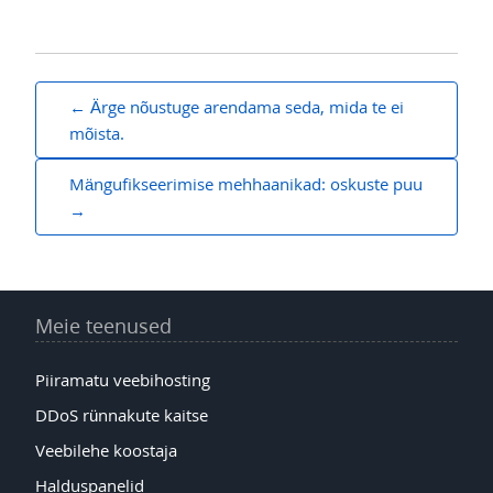
Navigeerimine
Ärge nõustuge arendama seda, mida te ei
mõista.
Mängufikseerimise mehhaanikad: oskuste puu
Meie teenused
Piiramatu veebihosting
DDoS rünnakute kaitse
Veebilehe koostaja
Halduspanelid