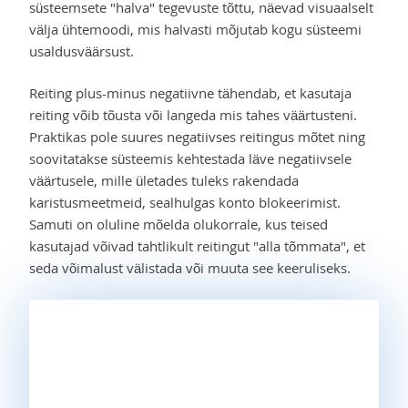
süsteemsete "halva" tegevuste tõttu, näevad visuaalselt
välja ühtemoodi, mis halvasti mõjutab kogu süsteemi
usaldusväärsust.
Reiting plus-minus negatiivne tähendab, et kasutaja
reiting võib tõusta või langeda mis tahes väärtusteni.
Praktikas pole suures negatiivses reitingus mõtet ning
soovitatakse süsteemis kehtestada läve negatiivsele
väärtusele, mille ületades tuleks rakendada
karistusmeetmeid, sealhulgas konto blokeerimist.
Samuti on oluline mõelda olukorrale, kus teised
kasutajad võivad tahtlikult reitingut "alla tõmmata", et
seda võimalust välistada või muuta see keeruliseks.