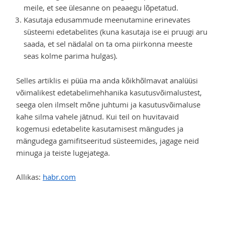
meile, et see ülesanne on peaaegu lõpetatud.
Kasutaja edusammude meenutamine erinevates
süsteemi edetabelites (kuna kasutaja ise ei pruugi aru
saada, et sel nädalal on ta oma piirkonna meeste
seas kolme parima hulgas).
Selles artiklis ei püüa ma anda kõikhõlmavat analüüsi
võimalikest edetabelimehhanika kasutusvõimalustest,
seega olen ilmselt mõne juhtumi ja kasutusvõimaluse
kahe silma vahele jätnud. Kui teil on huvitavaid
kogemusi edetabelite kasutamisest mängudes ja
mängudega gamifitseeritud süsteemides, jagage neid
minuga ja teiste lugejatega.
Allikas:
habr.com