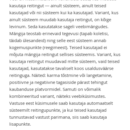
kasutaja reitingut — ainult süsteem, ainult teised
kasutajad või nii süsteem kui ka kasutajad. Variant, kus
ainult süsteem muudab kasutaja reitingut, on kõige
levinum. Seda kasutatakse sageli veebimängudes.
Mängija teostab erinevaid tegevusi (tapab koletisi,
täidab ülesandeid) ning selle eest süsteem annab
kogemuspunkte (reegimeest). Teised kasutajad ei
mõjuta mängija reitingut sellises süsteemis. Variant, kus
kasutaja reitingut muudavad mitte süsteem, vaid teised
kasutajad, kasutatakse tavaliselt koos usaldusväärse
reitinguga. Näited: karma tõstmine või langetamine,
positiivne ja negatiivne tagasiside pärast tehingut
kaubanduse platvormidel. Samuti on võimalik
kombineeritud variant, näiteks veebiküsimustes.
Vastuse eest küsimusele saab kasutaja automaatselt
süsteemilt reitingupunkte, ja kui teised kasutajad
tunnustavad vastust parimana, siis saab kasutaja
lisapunkte.