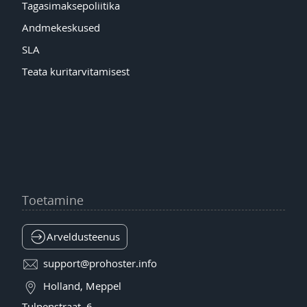
Tagasimaksepoliitika
Andmekeskused
SLA
Teata kuritarvitamisest
Toetamine
Arveldusteenus
support@prohoster.info
Holland, Meppel
Tulpenstraat, 6