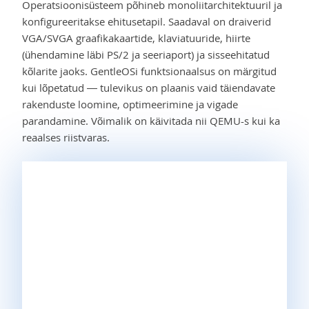
Operatsioonisüsteem põhineb monoliitarchitektuuril ja
konfigureeritakse ehitusetapil. Saadaval on draiverid
VGA/SVGA graafikakaartide, klaviatuuride, hiirte
(ühendamine läbi PS/2 ja seeriaport) ja sisseehitatud
kõlarite jaoks. GentleOSi funktsionaalsus on märgitud
kui lõpetatud — tulevikus on plaanis vaid täiendavate
rakenduste loomine, optimeerimine ja vigade
parandamine. Võimalik on käivitada nii QEMU-s kui ka
reaalses riistvaras.