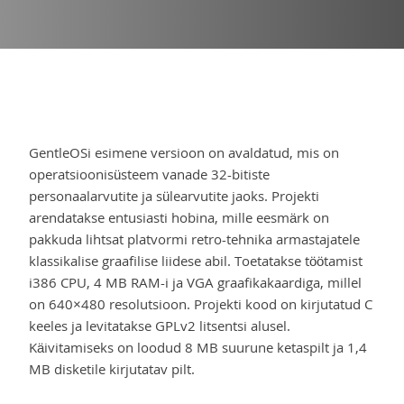
GentleOSi esimene versioon on avaldatud, mis on
operatsioonisüsteem vanade 32-bitiste
personaalarvutite ja sülearvutite jaoks. Projekti
arendatakse entusiasti hobina, mille eesmärk on
pakkuda lihtsat platvormi retro-tehnika armastajatele
klassikalise graafilise liidese abil. Toetatakse töötamist
i386 CPU, 4 MB RAM-i ja VGA graafikakaardiga, millel
on 640×480 resolutsioon. Projekti kood on kirjutatud C
keeles ja levitatakse GPLv2 litsentsi alusel.
Käivitamiseks on loodud 8 MB suurune ketaspilt ja 1,4
MB disketile kirjutatav pilt.