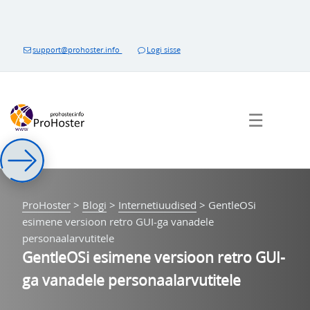
Sisukorda
support@prohoster.info
Logi sisse
☰
ProHoster
>
Blogi
>
Internetiuudised
>
GentleOSi
esimene versioon retro GUI-ga vanadele
personaalarvutitele
GentleOSi esimene versioon retro GUI-
ga vanadele personaalarvutitele