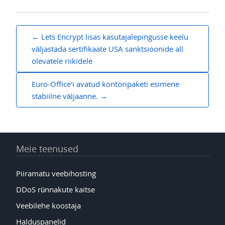
Navigeerimine
Lets Encrypt lisas kasutajalepingusse keelu
väljastada sertifikaate USA sanktsioonide all
olevatele riikidele
Euro-Office'i avatud kontoripaketi esimene
stabiilne väljaanne.
Meie teenused
Piiramatu veebihosting
DDoS rünnakute kaitse
Veebilehe koostaja
Halduspanelid