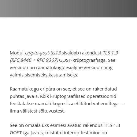
Modul
crypto-gost-tls13
sisaldab rakendust
TLS 1.3
(RFC 8446 + RFC 9367)
GOST-krüptograafiaga. See
versioon on raamatukogu esialgne versioon ning
valmis sisemiseks kasutamiseks.
Raamatukogu eripära on see, et see on rakendatud
puhtas Java-s. Kõik krüptograafilised operatsioonid
teostatakse raamatukogu sisseehitatud vahenditega —
ilma välistest sõltuvustest.
See on omaala üks esimesi avatud rakendusi TLS 1.3
GOST-iga Java-s, mistõttu interop-testimine on