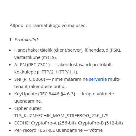
Allpool on raamatukogu võimalused.
Protokollid:
Handshake: täielik (client/server), lühendatud (PSK),
vastastikune (mTLS).
ALPN (RFC 7301) — rakendustasandi protokolli
kokkulepe (HTTP/2, HTTP/1.1).
SNI (RFC 6066) — nime määramine
serverile
multi-
tenant rakenduste puhul.
KeyUpdate (RFC 8446 §4.6.3) — krüpto võtmete
uuendamine.
Cipher suites:
TLS_KUZNYECHIK_MGM_STREEBOG_256_L/S.
ECDHE: CryptoPro-A (256-bit), CryptoPro-B (512-bit)
Per-record TLSTREE uuendamine — võtme