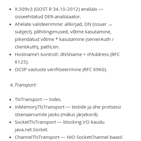
X.509v3 (GOST R 34.10-2012) analüüs —
sisseehitatud DER-analüsaator.
Ahelate valideerimine: allkirjad, DN (issuer →
subject), põhitingimused, võtme kasutamine,
pikendatud võtme * kasutamine (serverAuth /
clientAuth), pathLen.
Hostname'i kontroll: dNSName + iPAddress (RFC
6125).
OCSP vastuste verifitseerimine (RFC 6960).
4.
Transport:
TlsTransport — liides.
InMemoryTlsTransport — testide ja ühe protsessi
stsenaariumite jaoks (mälus järjekord).
SocketTlsTransport — blocking I/O kaudu
java.net.Socket.
ChannelTlsTransport — NIO SocketChannel-baasil