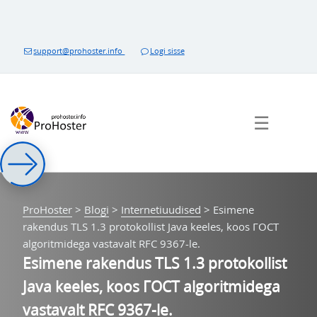
Sisukorda
support@prohoster.info
Logi sisse
☰
ProHoster
>
Blogi
>
Internetiuudised
>
Esimene
rakendus TLS 1.3 protokollist Java keeles, koos ГОСТ
algoritmidega vastavalt RFC 9367-le.
Esimene rakendus TLS 1.3 protokollist
Java keeles, koos ГОСТ algoritmidega
vastavalt RFC 9367-le.