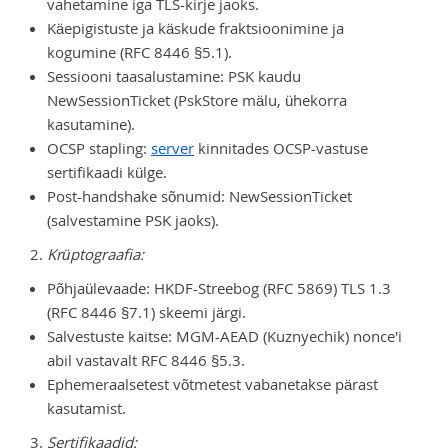
vahetamine iga TLS-kirje jaoks.
Käepigistuste ja käskude fraktsioonimine ja
kogumine (RFC 8446 §5.1).
Sessiooni taasalustamine: PSK kaudu
NewSessionTicket (PskStore mälu, ühekorra
kasutamine).
OCSP stapling:
server
kinnitades OCSP-vastuse
sertifikaadi külge.
Post-handshake sõnumid: NewSessionTicket
(salvestamine PSK jaoks).
Krüptograafia:
Põhjaülevaade: HKDF-Streebog (RFC 5869) TLS 1.3
(RFC 8446 §7.1) skeemi järgi.
Salvestuste kaitse: MGM-AEAD (Kuznyechik) nonce'i
abil vastavalt RFC 8446 §5.3.
Ephemeraalsetest võtmetest vabanetakse pärast
kasutamist.
Sertifikaadid: