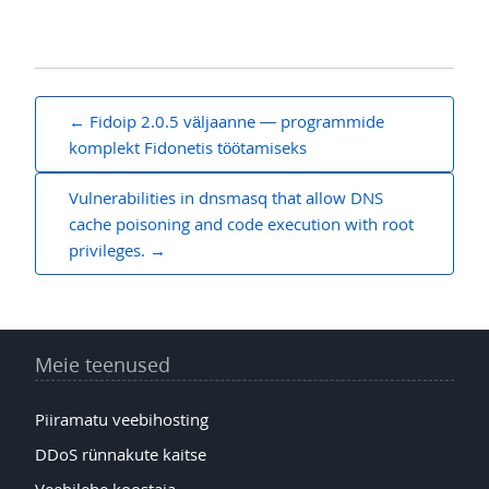
Navigeerimine
Fidoip 2.0.5 väljaanne — programmide
komplekt Fidonetis töötamiseks
Vulnerabilities in dnsmasq that allow DNS
cache poisoning and code execution with root
privileges.
Meie teenused
Piiramatu veebihosting
DDoS rünnakute kaitse
Veebilehe koostaja