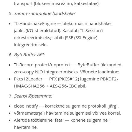
transport (blokeerimisrežiim, katkestatav).
Samm-sammuline handshake:
TlsHandshakeEngine — oleku masin handshake'i
jaoks (I/O-st eraldatud). Kasutab TlsSession'i
orkestreerimiseks; sobib JSSE (SSLEngine)
integreerimiseks.
ByteBuffer API:
TlsRecord.protect/unprotect — ByteBuffer ülekanded
zero-copy NIO integreerimiseks. Võtmete laadimine:
Pkcs12Loader — PFX (PKCS#12) lugemine PBKDF2-
HMAC-SHA256 + AES-256-CBC abil.
Seansi lõpetamine:
close_notify — korrektne sulgemine protokolli järgi.
Võtmematerjali hävitamine sulgemisel või vea korral.
Alertide töötlemine: fatal — kohene sulgemine +
hävitamine.