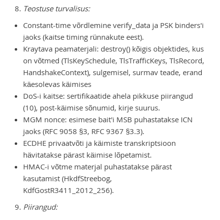
Teostuse turvalisus:
Constant-time võrdlemine verify_data ja PSK binders'i
jaoks (kaitse timing rünnakute eest).
Kraytava peamaterjali: destroy() kõigis objektides, kus
on võtmed (TlsKeySchedule, TlsTrafficKeys, TlsRecord,
HandshakeContext), sulgemisel, surmav teade, erand
käesolevas käimises
DoS-i kaitse: sertifikaatide ahela pikkuse piirangud
(10), post-käimise sõnumid, kirje suurus.
MGM nonce: esimese bait'i MSB puhastatakse ICN
jaoks (RFC 9058 §3, RFC 9367 §3.3).
ECDHE privaatvõti ja käimiste transkriptsioon
hävitatakse pärast käimise lõpetamist.
HMAC-i võtme materjal puhastatakse pärast
kasutamist (HkdfStreebog,
KdfGostR3411_2012_256).
Piirangud: