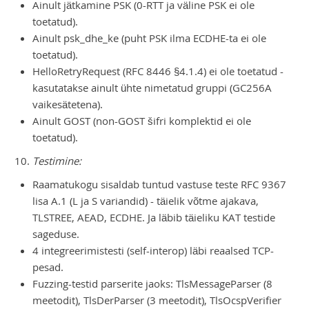
Ainult jätkamine PSK (0-RTT ja väline PSK ei ole
toetatud).
Ainult psk_dhe_ke (puht PSK ilma ECDHE-ta ei ole
toetatud).
HelloRetryRequest (RFC 8446 §4.1.4) ei ole toetatud -
kasutatakse ainult ühte nimetatud gruppi (GC256A
vaikesätetena).
Ainult GOST (non-GOST šifri komplektid ei ole
toetatud).
Testimine:
Raamatukogu sisaldab tuntud vastuse teste RFC 9367
lisa A.1 (L ja S variandid) - täielik võtme ajakava,
TLSTREE, AEAD, ECDHE. Ja läbib täieliku KAT testide
sageduse.
4 integreerimistesti (self-interop) läbi reaalsed TCP-
pesad.
Fuzzing-testid parserite jaoks: TlsMessageParser (8
meetodit), TlsDerParser (3 meetodit), TlsOcspVerifier