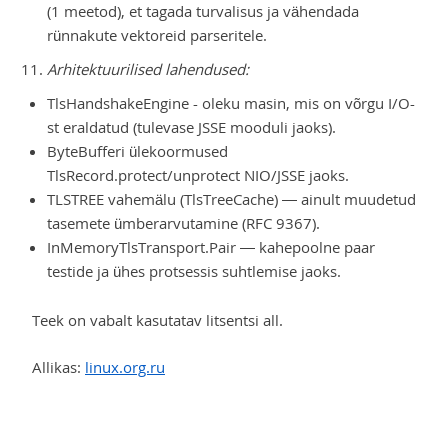
(1 meetod), et tagada turvalisus ja vähendada
rünnakute vektoreid parseritele.
Arhitektuurilised lahendused:
TlsHandshakeEngine - oleku masin, mis on võrgu I/O-
st eraldatud (tulevase JSSE mooduli jaoks).
ByteBufferi ülekoormused
TlsRecord.protect/unprotect NIO/JSSE jaoks.
TLSTREE vahemälu (TlsTreeCache) — ainult muudetud
tasemete ümberarvutamine (RFC 9367).
InMemoryTlsTransport.Pair — kahepoolne paar
testide ja ühes protsessis suhtlemise jaoks.
Teek on vabalt kasutatav litsentsi all.
Allikas:
linux.org.ru