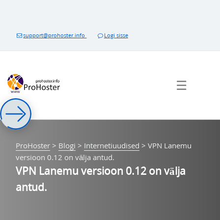
Sisukorda
support@prohoster.info
Logi sisse
☰
ProHoster
>
Blogi
>
Internetiuudised
>
VPN Lanemu
versioon 0.12 on välja antud.
VPN Lanemu versioon 0.12 on välja
antud.