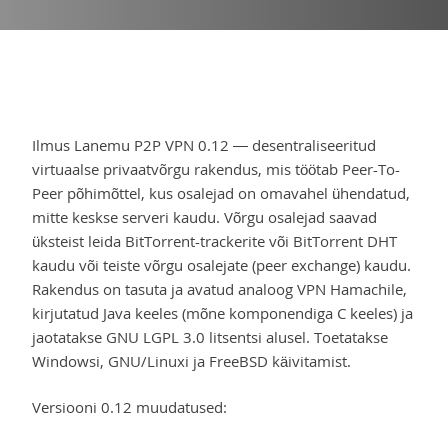
Ilmus Lanemu P2P VPN 0.12 — desentraliseeritud
virtuaalse privaatvõrgu rakendus, mis töötab Peer-To-
Peer põhimõttel, kus osalejad on omavahel ühendatud,
mitte keskse serveri kaudu. Võrgu osalejad saavad
üksteist leida BitTorrent-trackerite või BitTorrent DHT
kaudu või teiste võrgu osalejate (peer exchange) kaudu.
Rakendus on tasuta ja avatud analoog VPN Hamachile,
kirjutatud Java keeles (mõne komponendiga C keeles) ja
jaotatakse GNU LGPL 3.0 litsentsi alusel. Toetatakse
Windowsi, GNU/Linuxi ja FreeBSD käivitamist.
Versiooni 0.12 muudatused: