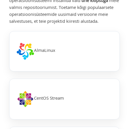
operatsioonisüsteemi installida vaid
ühe klõpsuga
meie
valmis repositooriumist. Toetame kõigi populaarsete
operatsioonisüsteemide uusimaid versioone meie
salvestuses, et teie projektid kiiresti alustada.
AlmaLinux
CentOS Stream