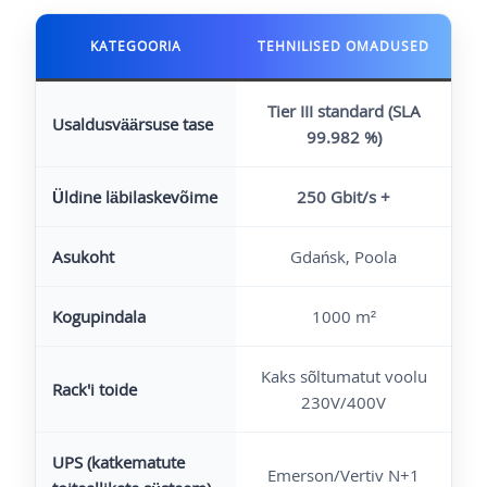
KATEGOORIA
TEHNILISED OMADUSED
Tier III standard
(SLA
Usaldusväärsuse tase
99.982 %)
Üldine läbilaskevõime
250 Gbit/s +
Asukoht
Gdańsk, Poola
Kogupindala
1000 m²
Kaks sõltumatut voolu
Rack'i toide
230V/400V
UPS (katkematute
Emerson/Vertiv N+1