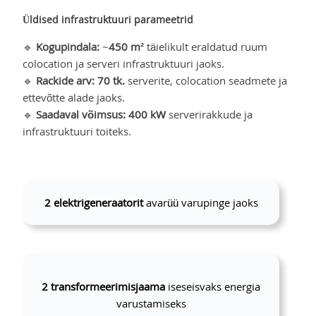
Üldised infrastruktuuri parameetrid
🔹
Kogupindala:
~
450 m²
täielikult eraldatud ruum
colocation ja serveri infrastruktuuri jaoks.
🔹
Rackide arv:
70 tk.
serverite, colocation seadmete ja
ettevõtte alade jaoks.
🔹
Saadaval võimsus:
400 kW
serverirakkude ja
infrastruktuuri toiteks.
2 elektrigeneraatorit
avarüü varupinge jaoks
2 transformeerimisjaama
iseseisvaks energia
varustamiseks