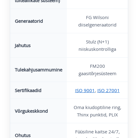
toiteallikate süsteem)
FG Wilsoni
Generaatorid
diiselgeneraatorid
Stulz (N+1)
Jahutus
niiskuskontrolliga
FM200
Tulekahjusammumine
gaasitõrjesüsteem
Sertifikaadid
ISO 9001
,
ISO 27
0
01
Oma kiudoptiline ring,
Võrgukeskkond
Thinx punktid, PLIX
Füüsiline kaitse 24/7,
Ohutus