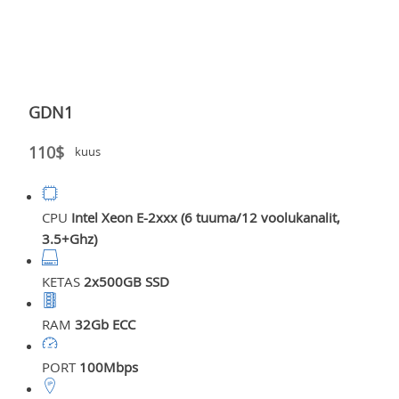
GDN1
110$
kuus
CPU
Intel Xeon E-2ххх (6 tuuma/12 voolukanalit,
3.5+Ghz)
KETAS
2x500GB SSD
RAM
32Gb ECC
PORT
100Mbps