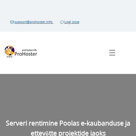
Sisukorda
support@prohoster.info
Logi sisse
☰
Serveri rentimine Poolas e-kaubanduse ja
ettevõtte projektide jaoks