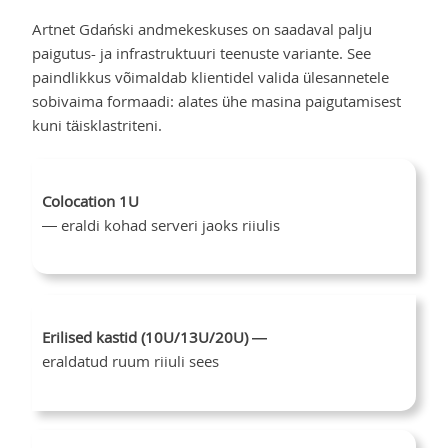
Artnet Gdański andmekeskuses on saadaval palju
paigutus- ja infrastruktuuri teenuste variante. See
paindlikkus võimaldab klientidel valida ülesannetele
sobivaima formaadi: alates ühe masina paigutamisest
kuni täisklastriteni.
Colocation 1U
— eraldi kohad serveri jaoks riiulis
Erilised kastid (10U/13U/20U)
—
eraldatud ruum riiuli sees