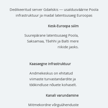
Dedikeeritud server Gdańskis — usaldusväärne Poola
infrastruktuur ja madal latentsusaeg Euroopas
Kesk-Euroopa sõlm
Suurepärane latentsusaeg Poola,
Saksamaa, Tšehhi ja Balti mere
riikide jaoks.
Kaasaegne infrastruktuur
Andmekeskus on ehitatud
viimaste turvastandardite ja
töökindluse nõuete kohaselt.
Kanali varundamine
Mitmekordne võrguühenduste