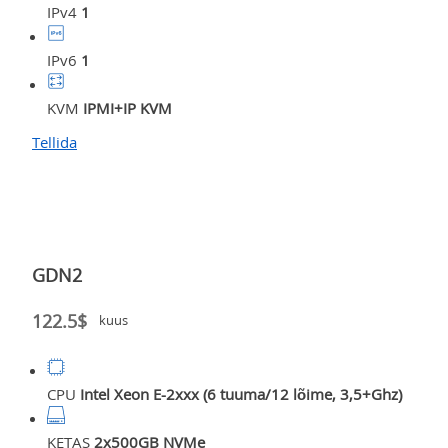
IPv4
1
IPv6
1
KVM
IPMI+IP KVM
Tellida
GDN2
122.5$
kuus
CPU
Intel Xeon E-2xxx (6 tuuma/12 lõime, 3,5+Ghz)
KETAS
2x500GB NVMe