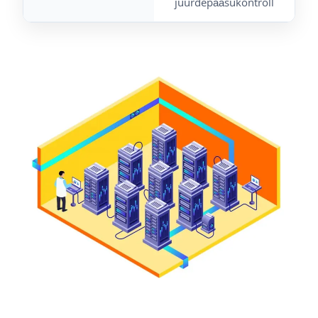
juurdepääsukontroll