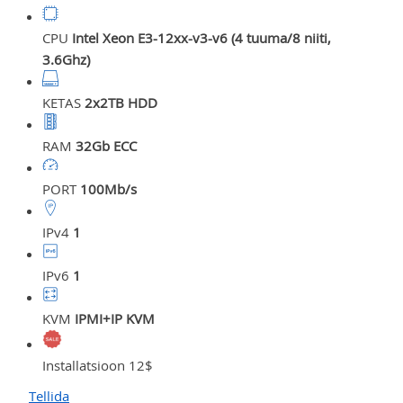
CPU
Intel Xeon E3-12xx-v3-v6 (4 tuuma/8 niiti,
3.6Ghz)
KETAS
2x2TB HDD
RAM
32Gb ECC
PORT
100Mb/s
IPv4
1
IPv6
1
KVM
IPMI+IP KVM
Installatsioon 12$
Tellida