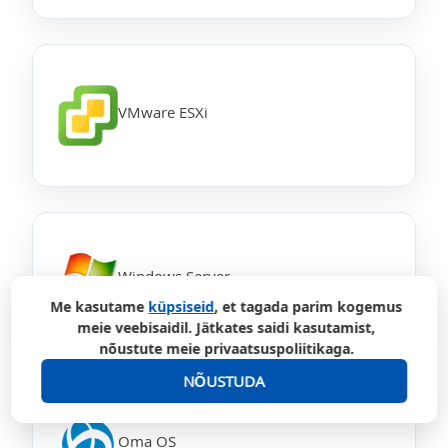
VMware ESXi
Windows Server
Me kasutame
küpsiseid
, et tagada parim kogemus
meie veebisaidil. Jätkates saidi kasutamist,
nõustute meie privaatsuspoliitikaga.
NÕUSTUDA
Oma OS