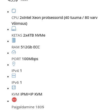
CPU
2xIntel Xeon protsessorid (40 tuuma / 80 varv
Võimsus)
KETAS
2x4TB NVMe
RAM
512Gb ECC
PORT
100Mbps
IPv4
1
IPv6
1
KVM
IPMI+IP KVM
Paigaldamine 180$