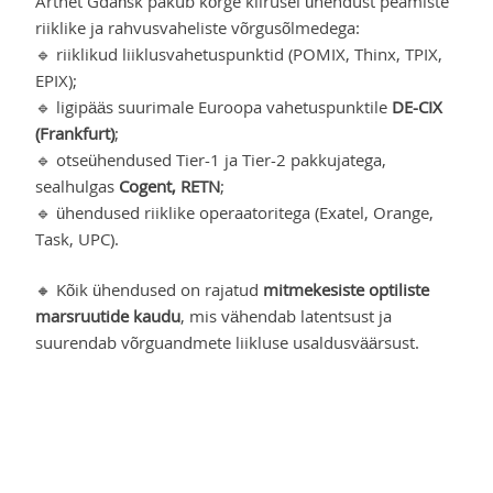
Artnet Gdańsk pakub kõrge kiirusel ühendust peamiste
riiklike ja rahvusvaheliste võrgusõlmedega:
🔹 riiklikud liiklusvahetuspunktid (POMIX, Thinx, TPIX,
EPIX);
🔹 ligipääs suurimale Euroopa vahetuspunktile
DE-CIX
(Frankfurt)
;
🔹 otseühendused Tier-1 ja Tier-2 pakkujatega,
sealhulgas
Cogent, RETN
;
🔹 ühendused riiklike operaatoritega (Exatel, Orange,
Task, UPC).
🔸 Kõik ühendused on rajatud
mitmekesiste optiliste
marsruutide kaudu
, mis vähendab latentsust ja
suurendab võrguandmete liikluse usaldusväärsust.