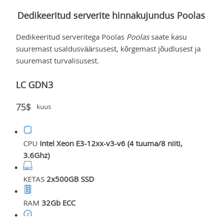
Dedikeeritud serverite hinnakujundus Poolas
Dedikeeritud serveritega Poolas
Poolas
saate kasu
suuremast usaldusväärsusest, kõrgemast jõudlusest ja
suuremast turvalisusest.
LC GDN3
75$
kuus
CPU
Intel Xeon E3-12xx-v3-v6 (4 tuuma/8 niiti,
3.6Ghz)
KETAS
2x500GB SSD
RAM
32Gb ECC