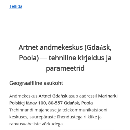
Tellida
Artnet andmekeskus (Gdańsk,
Poola) — tehniline kirjeldus ja
parameetrid
Geograafiline asukoht
Andmekeskus
Artnet Gdańsk
asub aadressil
Marinarki
Polskiej tänav 100, 80-557 Gdańsk, Poola
—
Trehinnandi majanduse ja telekommunikatsiooni
keskuses, suurepäraste ühendustega riiklike ja
rahvusvaheliste võrkudega.