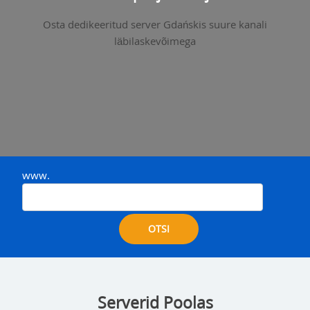
Osta dedikeeritud server Gdańskis suure kanali
läbilaskevõimega
www.
OTSI
Serverid Poolas