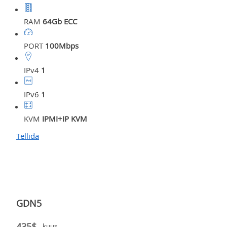
RAM
64Gb ECC
PORT
100Mbps
IPv4
1
IPv6
1
KVM
IPMI+IP KVM
Tellida
GDN5
435$
kuus