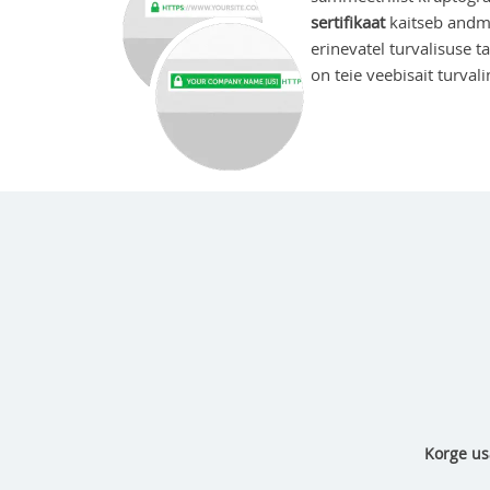
sertifikaat
kaitseb andme
erinevatel turvalisuse t
on teie veebisait turval
Korge us