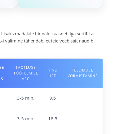
 Lisaks madalale hinnale kaasneb iga sertifikat
i valimine tähendab, et teie veebisait naudib
SE
TAOTLUSE
HIND
TELLIMUSE
S
TÖÖTLEMISE
USD
VORMISTAMINE
ES
AEG
3-5 min.
9.5
3-5 min.
18.5