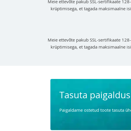
Meie ettevõte pakub SSL-sertifikaate 128-b
krüptimisega, et tagada maksimaalne is
Meie ettevõte pakub SSL-sertifikaate 128-b
krüptimisega, et tagada maksimaalne is
Tasuta paigaldus
Paigaldame ostetud toote tasuta ühe