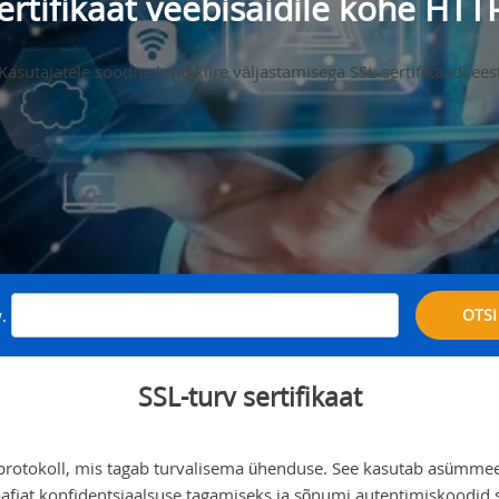
ertifikaat veebisaidile kohe HTTP
Kasutajatele soodne hind kiire väljastamisega SSL-sertifikaadi ees
.
OTSI
SSL-turv sertifikaat
protokoll, mis tagab turvalisema ühenduse. See kasutab asümmeeti
afiat konfidentsiaalsuse tagamiseks ja sõnumi autentimiskoodid 