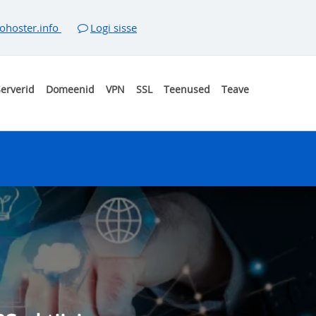
ohoster.info
Logi sisse
erverid
Domeenid
VPN
SSL
Teenused
Teave