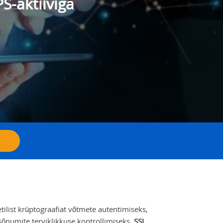
S-aktiiviga
t
list krüptograafiat võtmete autentimiseks,
sõnumite terviklikkuse kontrollimiseks.
SSL