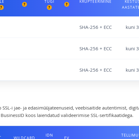
LE
TUGI
KRÜPTEERIMINE
KESTU
?
?
AASTAT
?
?
SHA-256 + ECC
kuni 3
SHA-256 + ECC
kuni 3
SHA-256 + ECC
kuni 3
 SSL-i jae- ja edasimüüjateenuseid, veebisaitide autentimist, digitaa
e BusinessID koos laiendatud valideerimise SSL-sertifikaatidega.
L
IDN
TELLIMU
WILDCARD
EV