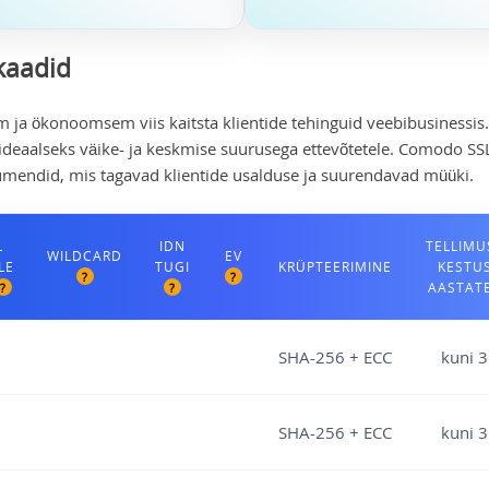
kaadid
m ja ökonoomsem viis kaitsta klientide tehinguid veebibusinessis.
deaalseks väike- ja keskmise suurusega ettevõtetele. Comodo SSL-
trumendid, mis tagavad klientide usalduse ja suurendavad müüki.
L
IDN
TELLIMU
WILDCARD
EV
LE
TUGI
KRÜPTEERIMINE
KESTU
?
?
AASTAT
?
?
SHA-256 + ECC
kuni 3
SHA-256 + ECC
kuni 3