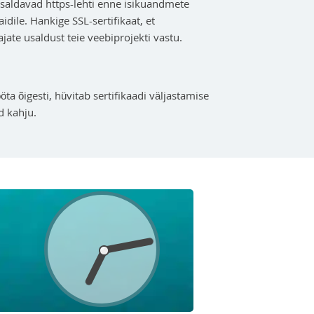
usaldavad https-lehti enne isikuandmete
idile. Hankige SSL-sertifikaat, et
ate usaldust teie veebiprojekti vastu.
tööta õigesti, hüvitab sertifikaadi väljastamise
d kahju.