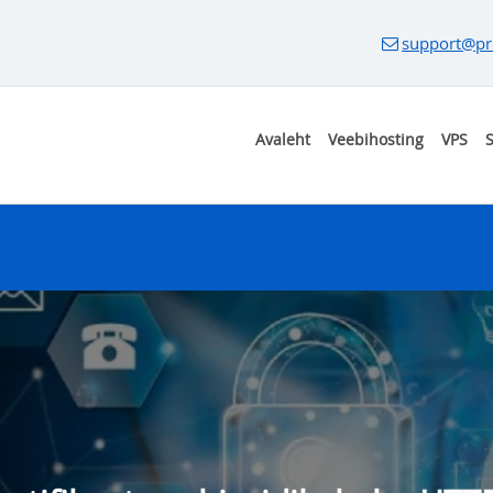
support@pr
Avaleht
Veebihosting
VPS
S