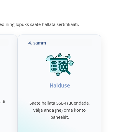
d ning lõpuks saate hallata sertifikaati.
4. samm
Halduse
adi
Saate hallata SSL-i (uuendada,
välja anda jne) oma konto
paneelilt.