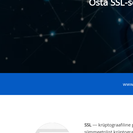
Osta SSL-s
www
SSL
— krüptograafiline 
sümmeetrilist krüptogra