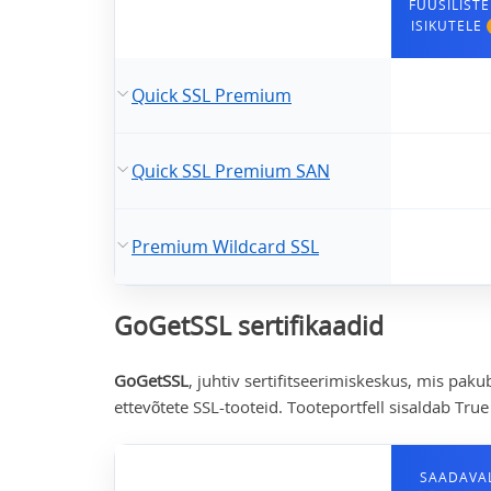
FÜÜSILISTE
ISIKUTELE
Quick SSL Premium
Quick SSL Premium SAN
Premium Wildcard SSL
GoGetSSL sertifikaadid
GoGetSSL
, juhtiv sertifitseerimiskeskus, mis pakub
ettevõtete SSL-tooteid. Tooteportfell sisaldab Tru
SAADAVA