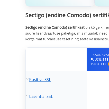
Sectigo (endine Comodo) sertifi
Sectigo (endine Comodo) sertifikaat
on kõige kiire
suure lisandväärtuse paketiga, mis muudab need i
kõrgeimat turvalisuse taset ning saate ka lisains
SAADAVA
FÜÜSILISTE
ISIKUTELE
Positive SSL
Essential SSL