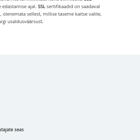
e edastamise ajal.
SSL
sertifikaadid on saadaval
 olenemata sellest, millise taseme kaitse valite,
ärgi usaldusväärsust.
tajate seas