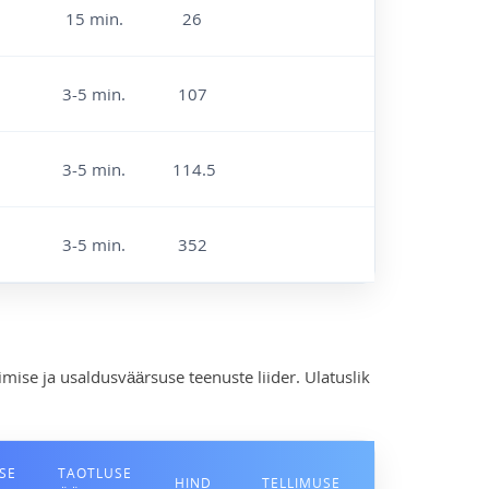
15 min.
26
3-5 min.
107
3-5 min.
114.5
3-5 min.
352
imise ja usaldusväärsuse teenuste liider. Ulatuslik
SE
TAOTLUSE
HIND
TELLIMUSE