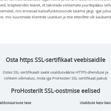
id, krüpteerides teavet, et takistada volitamata juurdepääsu sell
asemetel, mis erinevad kaitsefunktsioonide taseme järgi. Igal juhul,
ine, mis suurendab klientide usaldust ja teie ettevõtte või kaubam
Osta https SSL-sertifikaat veebisaidile
Ostes SSL-sertifikaadi saate usaldusväärse HTTPS-ühenduse ja
rohkem võimalusi, mida iga ProHosteri SSL-sertifikaat pakub
ProHosterilt SSL-oostmise eelised
aldusväärsuse tase
Usalduse kasv kasu