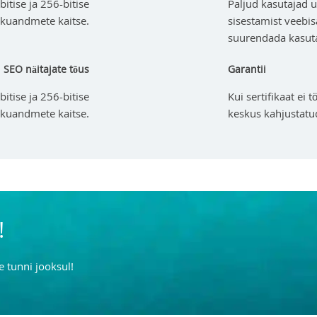
itise ja 256-bitise
Paljud kasutajad 
ikuandmete kaitse.
sisestamist veebisa
suurendada kasutaj
SEO näitajate tõus
Garantii
itise ja 256-bitise
Kui sertifikaat ei 
ikuandmete kaitse.
keskus kahjustatu
!
 tunni jooksul!