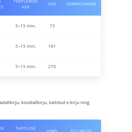
S
TÖÖTLEMISE
USD
VORMISTAMINE
ES
AEG
5–15 min.
73
5–15 min.
181
5–15 min.
270
lallkirju, koodiallkirju, kaitstud e-kirju ning
SE
TAOTLUSE
HIND
TELLIMUSE