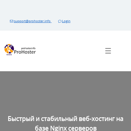
Перейти
к
контенту
support@prohoster.info
Login
☰
Быстрый и стабильный веб-хостинг на
базе Nginx серверов