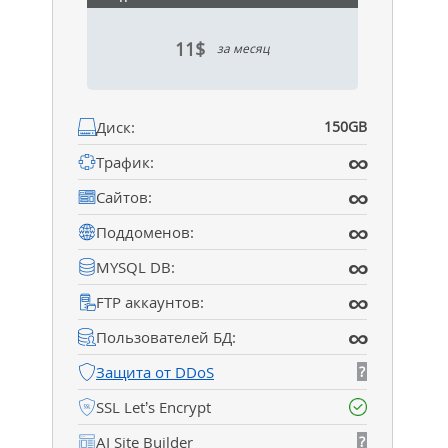
11$
за месяц
Диск:
150GB
∞
Трафик:
∞
Сайтов:
∞
Поддоменов:
∞
MYSQL DB:
∞
FTP аккаунтов:
∞
Пользователей БД:
Защита от DDoS
?
SSL Let’s Encrypt
AI Site Builder
?