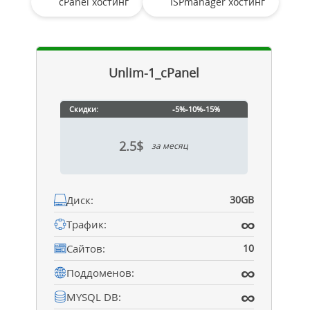
cPanel хостинг
ISPmanager хостинг
Unlim-1_cPanel
Скидки:
-5%
-10%
-15%
2.5$
за месяц
Диск:
30GB
∞
Трафик:
Сайтов:
10
∞
Поддоменов:
∞
MYSQL DB: