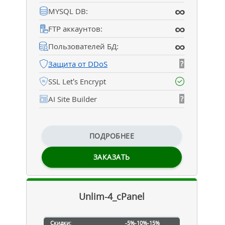
∞
MYSQL DB:
∞
FTP аккаунтов:
∞
Пользователей БД:
Защита от DDoS
?
SSL Let’s Encrypt
AI Site Builder
?
ПОДРОБНЕЕ
ЗАКАЗАТЬ
Unlim-4_cPanel
Скидки:
-5%
-10%
-15%