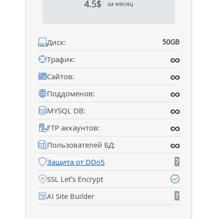
4.5$
за месяц
Диск:
50GB
∞
Трафик:
∞
Сайтов:
∞
Поддоменов:
∞
MYSQL DB:
∞
FTP аккаунтов:
∞
Пользователей БД:
Защита от DDoS
?
SSL Let’s Encrypt
AI Site Builder
?