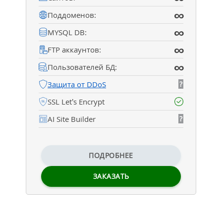
∞
Поддоменов:
∞
MYSQL DB:
∞
FTP аккаунтов:
∞
Пользователей БД:
Защита от DDoS
?
SSL Let’s Encrypt
AI Site Builder
?
ПОДРОБНЕЕ
ЗАКАЗАТЬ