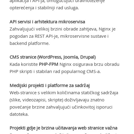
aplikacija i API-ja, omogućujući uravnoteženje
opterećenja i stabilniji rad usluga.
API servisi i arhitektura mikroservisa
Zahvaljujući velikoj brzini obrade zahtjeva, Nginx je
pogodan za REST API-je, mikroservisne sustave i
backend platforme.
CMS stranice (WordPress, Joomla, Drupal)
Kada koristite
PHP-FPM
Nginx osigurava brzu obradu
PHP skripti i stabilan rad popularnog CMS-a.
Medijski projekti i platforme za sadržaj
Web-stranice s velikim količinama statičkog sadržaja
(slike, videozapisi, skripte) doživljavaju znatno
povećanje brzine zahvaljujući učinkovitoj isporuci
datoteka.
Projekti gdje je brzina učitavanja web stranice važna