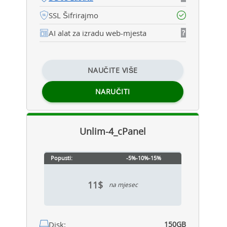
SSL Šifrirajmo
AI alat za izradu web-mjesta
?
NAUČITE VIŠE
NARUČITI
Unlim-4_cPanel
Popusti:
-5%
-10%
-15%
11$
na mjesec
Disk:
150GB