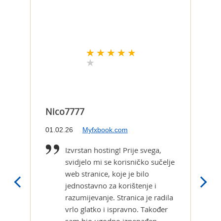
Nico7777
Ric
01.02.26
Myfxbook.com
23.
Izvrstan hosting! Prije svega,
svidjelo mi se korisničko sučelje
web stranice, koje je bilo
jednostavno za korištenje i
razumijevanje. Stranica je radila
vrlo glatko i ispravno. Također
sam bio ugodno iznenađen