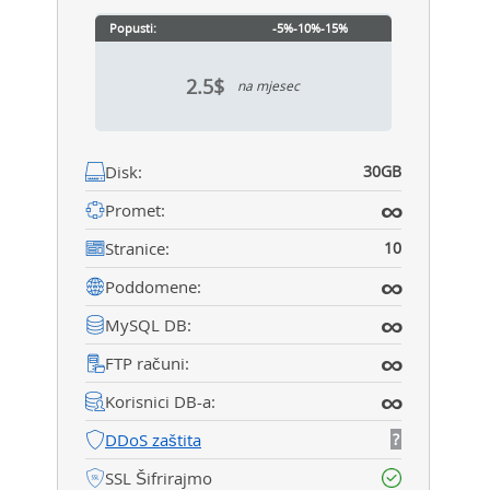
Popusti:
-5%
-10%
-15%
2.5$
na mjesec
Disk:
30GB
∞
Promet:
Stranice:
10
∞
Poddomene:
∞
MySQL DB:
∞
FTP računi:
∞
Korisnici DB-a:
DDoS zaštita
?
SSL Šifrirajmo