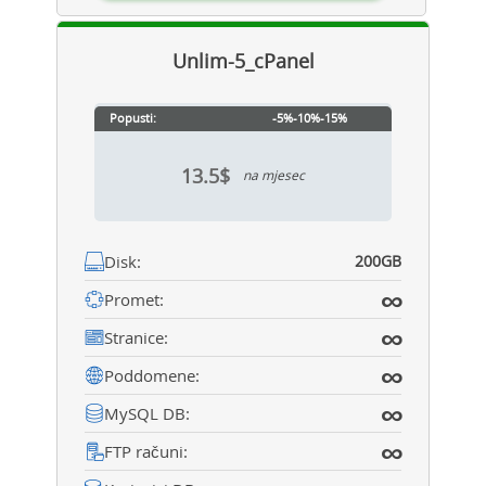
Unlim-5_cPanel
Popusti:
-5%
-10%
-15%
13.5$
na mjesec
Disk:
200GB
∞
Promet:
∞
Stranice:
∞
Poddomene:
∞
MySQL DB:
∞
FTP računi: