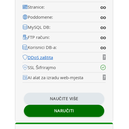
∞
Stranice:
∞
Poddomene:
∞
MySQL DB:
∞
FTP računi:
∞
Korisnici DB-a:
DDoS zaštita
?
SSL Šifrirajmo
AI alat za izradu web-mjesta
?
NAUČITE VIŠE
NARUČITI