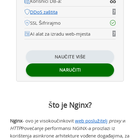
∞
Korisnici DB-a:
DDoS zaštita
?
SSL Šifrirajmo
AI alat za izradu web-mjesta
?
NAUČITE VIŠE
NARUČITI
Što je Nginx?
Nginx
- ovo je visokoučinkovit
web poslužitelj
proxy
и
HTTP
Povećanje performansi NGINX-a proizlazi iz
korištenja asinkrone arhitekture vođene događajima, za