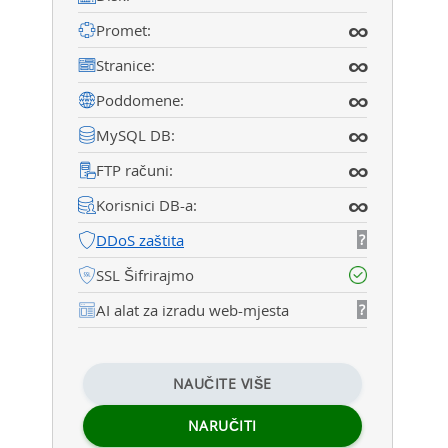
∞
Promet:
∞
Stranice:
∞
Poddomene:
∞
MySQL DB:
∞
FTP računi:
∞
Korisnici DB-a:
DDoS zaštita
?
SSL Šifrirajmo
AI alat za izradu web-mjesta
?
NAUČITE VIŠE
NARUČITI