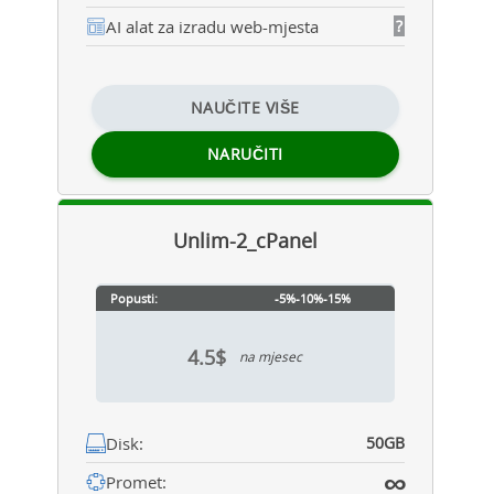
AI alat za izradu web-mjesta
?
NAUČITE VIŠE
NARUČITI
Unlim-2_cPanel
Popusti:
-5%
-10%
-15%
4.5$
na mjesec
Disk:
50GB
∞
Promet: