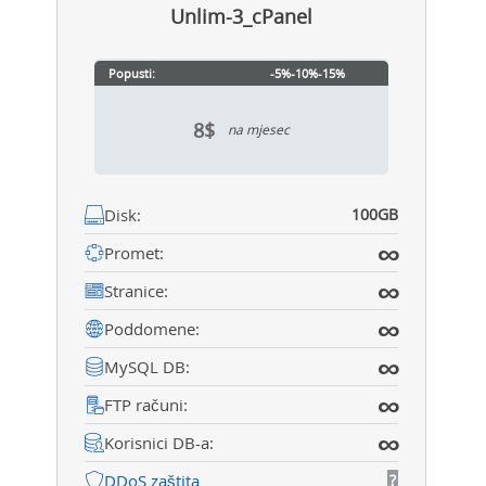
Unlim-3_cPanel
Popusti:
-5%
-10%
-15%
8$
na mjesec
Disk:
100GB
∞
Promet:
∞
Stranice:
∞
Poddomene:
∞
MySQL DB:
∞
FTP računi:
∞
Korisnici DB-a:
DDoS zaštita
?