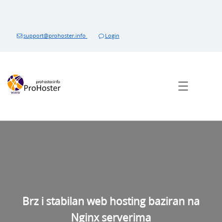
Preskočite
na
sadržaj
support@prohoster.info
Login
☰
Brz i stabilan web hosting baziran na
Nginx serverima