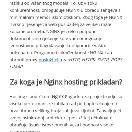
razliku od višenitnog modela. To, uz visoku
konkurentnost, omogućuje NGINX-u obradu zahtjeva s
minimalnim memorijskim otiskom. Zbog toga je NGINX
izvrsno rješenje za web poslužitelj za velike i male
količine prometa. NGINX je zrelo i potpuno
dokumentirano rješenje koje vam omogućuje
jednostavno prilagođavanje konfiguracije vašim
potrebama. Programeri također koriste NGINX kao
obrnuti proxy.
poslužitelja
za
HTTP, HTTPS, SMTP, POP3
i IMAP
.
Za koga je Nginx hosting prikladan?
Hosting s podrškom
Nginx
Pogodno za projekte gdje su
visoke performanse, stabilan rad pod opterećenjem i
brza obrada velikog broja zahtjeva ključni. Zahvaljujući
svojoj asinkronoj arhitekturi, poslužitelj učinkovito
obrađuje tisuće istovremenih veza i podnosi visoke
razine prometa.