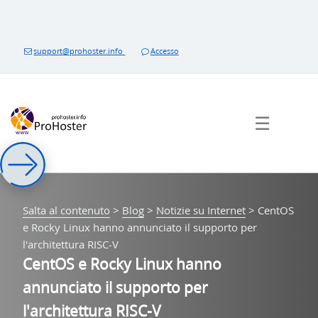
Salta
al
contenuto
support@prohoster.info
Accesso
☰
Salta al contenuto
>
Blog
>
Notizie su Internet
>
CentOS
e Rocky Linux hanno annunciato il supporto per
l'architettura RISC-V
CentOS e Rocky Linux hanno
annunciato il supporto per
l'architettura RISC-V