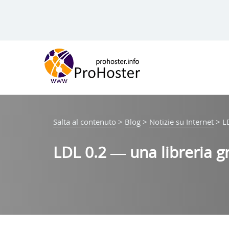
Salta
al
contenuto
Salta al contenuto
>
Blog
>
Notizie su Internet
>
L
LDL 0.2 — una libreria g