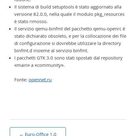
Il sistema di build setuptools è stato aggiornato alla
versione 82.0.0, nella quale il modulo pkg_resources
è stato rimosso.
Il servizio qemu-binfmt del pacchetto qemu-openrc è
stato dichiarato obsoleto, e per la collocazione dei file
di configurazione si dovrebbe utilizzare la directory
binfmt.d insieme al servizio binfmt.
I pacchetti GTK 3.0 sono stati spostati dal repository
«main» a «community».
Fonte:
opennet.ru
Navigazione
Euro-Office 1.0