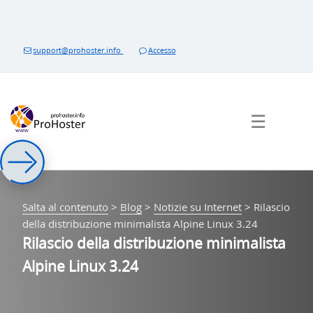
Salta
al
contenuto
support@prohoster.info
Accesso
☰
Salta al contenuto
>
Blog
>
Notizie su Internet
>
Rilascio
della distribuzione minimalista Alpine Linux 3.24
Rilascio della distribuzione minimalista
Alpine Linux 3.24