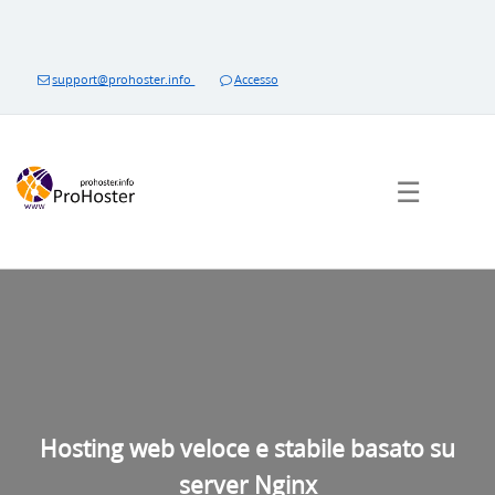
Salta
al
contenuto
support@prohoster.info
Accesso
☰
Hosting web veloce e stabile basato su
server Nginx