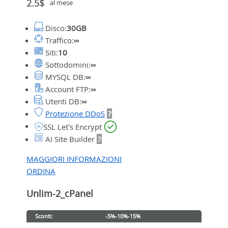
2.5$
al mese
Disco:
30GB
Traffico:
∞
Siti:
10
Sottodomini:
∞
MYSQL DB:
∞
Account FTP:
∞
Utenti DB:
∞
Protezione DDoS
?
SSL Let’s Encrypt
AI Site Builder
?
MAGGIORI INFORMAZIONI
ORDINA
Unlim-2_cPanel
Sconti:
-5%
-10%
-15%