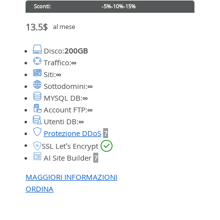
Sconti:
-5%
-10%
-15%
13.5$
al mese
Disco:
200GB
Traffico:
∞
Siti:
∞
Sottodomini:
∞
MYSQL DB:
∞
Account FTP:
∞
Utenti DB:
∞
Protezione DDoS
?
SSL Let’s Encrypt
AI Site Builder
?
MAGGIORI INFORMAZIONI
ORDINA