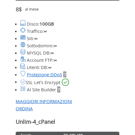
8$
al mese
Disco:
100GB
Traffico:
∞
Siti:
∞
Sottodomini:
∞
MYSQL DB:
∞
Account FTP:
∞
Utenti DB:
∞
Protezione DDoS
?
SSL Let’s Encrypt
AI Site Builder
?
MAGGIORI INFORMAZIONI
ORDINA
Unlim-4_cPanel