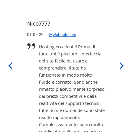
Nico7777
Ric
01.02.26
Myfxbook.com
23.
Hosting eccellente! Prima di
tutto, mi è piaciuto l'interfaccia
del sito facile da usare e
comprendere. Il sito ha
funzionato in modo molto
fluido e corretto. Sono anche
rimasto piacevolmente sorpreso
dai prezzi competitivi e dalla
reattività del supporto tecnico:
tutte le mie domande sono state
risolte rapidamente.
Complessivamente, sono molto
soddisfatto della mia esperienza