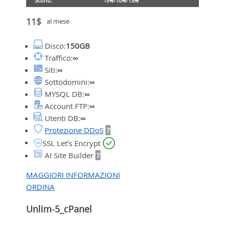
Sconti:
-5%
-10%
-15%
11$
al mese
Disco:
150GB
Traffico:
∞
Siti:
∞
Sottodomini:
∞
MYSQL DB:
∞
Account FTP:
∞
Utenti DB:
∞
Protezione DDoS
?
SSL Let’s Encrypt
AI Site Builder
?
MAGGIORI INFORMAZIONI
ORDINA
Unlim-5_cPanel