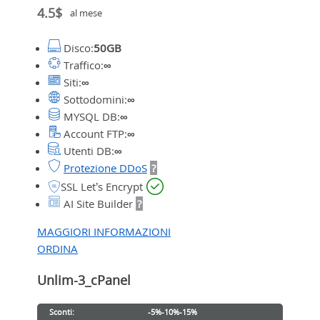
4.5$
al mese
Disco:
50GB
Traffico:
∞
Siti:
∞
Sottodomini:
∞
MYSQL DB:
∞
Account FTP:
∞
Utenti DB:
∞
Protezione DDoS
?
SSL Let’s Encrypt
AI Site Builder
?
MAGGIORI INFORMAZIONI
ORDINA
Unlim-3_cPanel
Sconti:
-5%
-10%
-15%