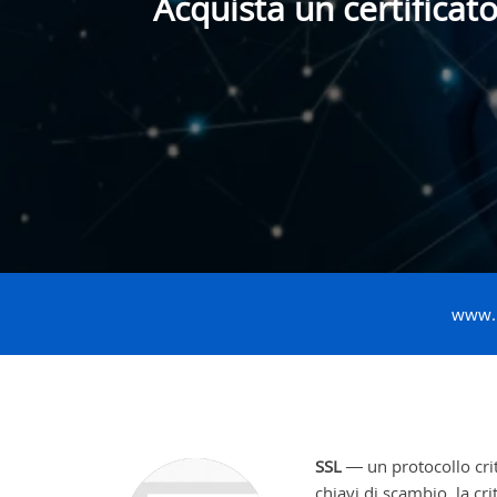
Acquista un certificat
www
SSL
— un protocollo crit
chiavi di scambio, la cr