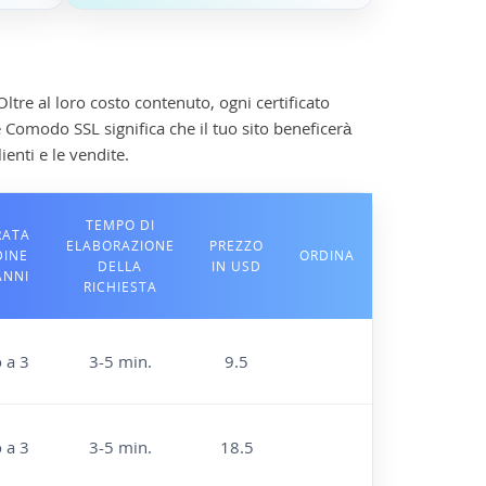
ltre al loro costo contenuto, ogni certificato
 Comodo SSL significa che il tuo sito beneficerà
ienti e le vendite.
TEMPO DI
RATA
ELABORAZIONE
PREZZO
DINE
ORDINA
DELLA
IN USD
ANNI
RICHIESTA
o a 3
3-5 min.
9.5
o a 3
3-5 min.
18.5