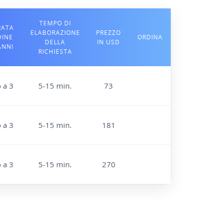
TEMPO DI
RATA
ELABORAZIONE
PREZZO
DINE
ORDINA
DELLA
IN USD
ANNI
RICHIESTA
o a 3
5-15 min.
73
o a 3
5-15 min.
181
o a 3
5-15 min.
270