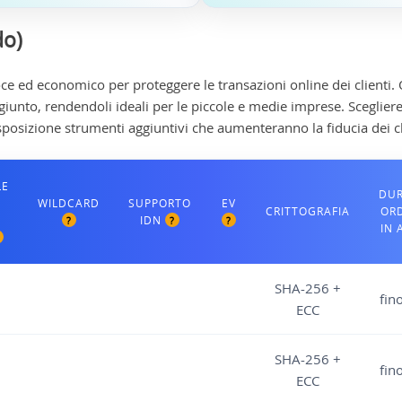
do)
ce ed economico per proteggere le transazioni online dei clienti. O
iunto, rendendoli ideali per le piccole e medie imprese. Scegliere
isposizione strumenti aggiuntivi che aumenteranno la fiducia dei cl
LE
DU
WILDCARD
SUPPORTO
EV
CRITTOGRAFIA
OR
IDN
?
?
?
IN 
SHA-256 +
fin
ECC
SHA-256 +
fin
ECC