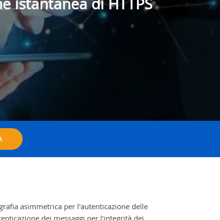
one istantanea di HTTPS
A
grafia asimmetrica per l'autenticazione delle
tenticazione dei messaggi per l'integrità dei