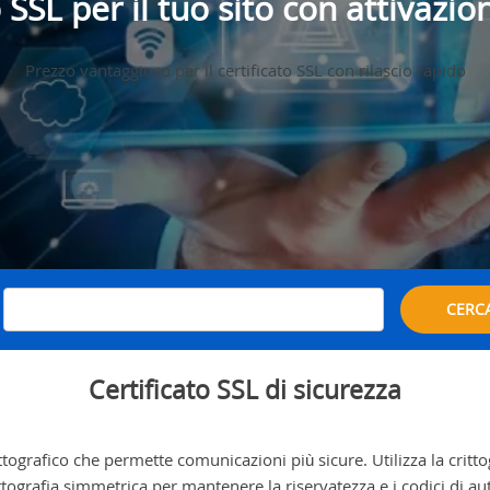
o SSL per il tuo sito con attivazi
Prezzo vantaggioso per il certificato SSL con rilascio rapido
.
CERC
Certificato SSL di sicurezza
tografico che permette comunicazioni più sicure. Utilizza la critto
ittografia simmetrica per mantenere la riservatezza e i codici di au