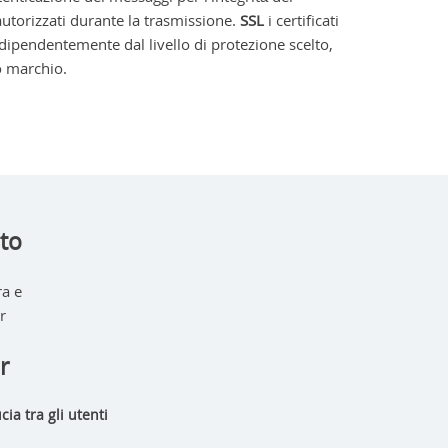
autorizzati durante la trasmissione.
SSL
i certificati
Indipendentemente dal livello di protezione scelto,
 o marchio.
ito
ra e
r
r
ia tra gli utenti