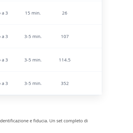
o a 3
15 min.
26
o a 3
3-5 min.
107
o a 3
3-5 min.
114.5
o a 3
3-5 min.
352
 identificazione e fiducia. Un set completo di