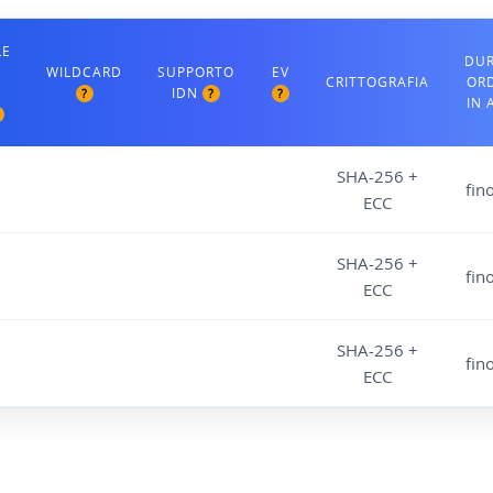
LE
DU
WILDCARD
SUPPORTO
EV
CRITTOGRAFIA
OR
IDN
?
?
?
IN 
SHA-256 +
fin
ECC
SHA-256 +
fin
ECC
SHA-256 +
fin
ECC