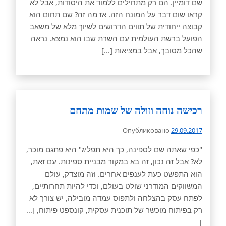
שם דומיין. הם רק מתחילים ללמוד את היסודות, אבל לא
קראו שום דבר על המונח הזה. אז מה זה? שם תחום הוא
קבוצה ייחודית של תווים הדרושים לשיוך מלא של משאב
הפועל ברשת העולמית עם השרת שבו הוא נמצא. נראה
שהכל מסובך, אבל במציאות [...]
רכישה נוחה וזולה של שמות מתחם
Опубликовано
29.09.2017
"כפי שאתה שם לספינה, כך היא תפליג" היא פתגם מוכר,
לא? אבל זה נכון, זה בא במקור מבניית ספינות. עם זאת,
הוא התפשט כעת לענפים אחרים. וזה מוצדק, עולם
המשווקים המודרני שולט בעולם, וכדי להיות תחרותיים,
לפתח עסק בהצלחה ולתפוס עמדה מובילה, יש צורך לא
רק בפיתוח מוכשר של תוכנית עסקית, קונספט פיתוח, [...
]