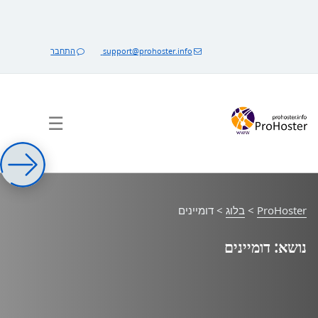
לג
תוכן
support@prohoster.info
התחבר
☰
ProHoster
>
בלוג
>
דומיינים
נושא:
דומיינים