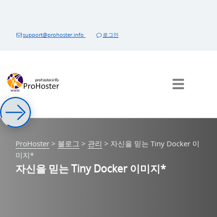
내
용
으
support@prohoster.info
로그인
로
건
너
뛰
☰
기
ProHoster
>
블로그
>
관리
>
자신을 믿는 Tiny Docker 이
미지*
자신을 믿는 Tiny Docker 이미지*