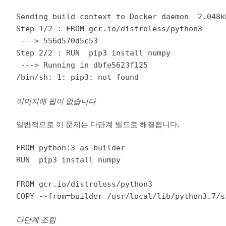
Sending build context to Docker daemon  2.048kB
Step 1/2 : FROM gcr.io/distroless/python3

 ---> 556d570d5c53

Step 2/2 : RUN  pip3 install numpy

 ---> Running in dbfe5623f125

/bin/sh: 1: pip3: not found
이미지에 핍이 없습니다
일반적으로 이 문제는 다단계 빌드로 해결됩니다.
FROM python:3 as builder

RUN  pip3 install numpy

FROM gcr.io/distroless/python3

COPY --from=builder /usr/local/lib/python3.7/s
다단계 조립